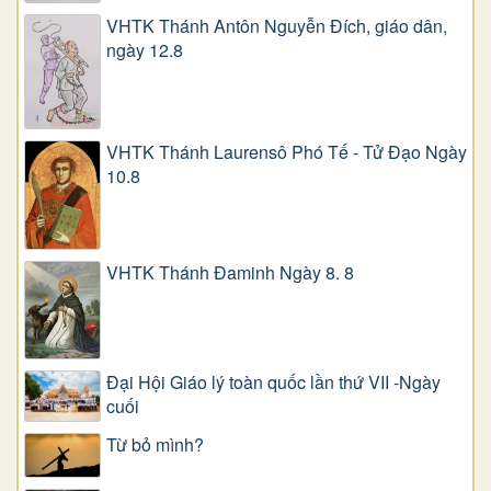
VHTK Thánh Antôn Nguyễn Ðích, giáo dân,
ngày 12.8
VHTK Thánh Laurensô Phó Tế - Tử Đạo Ngày
10.8
VHTK Thánh Đaminh Ngày 8. 8
Đại Hội Giáo lý toàn quốc lần thứ VII -Ngày
cuối
Từ bỏ mình?