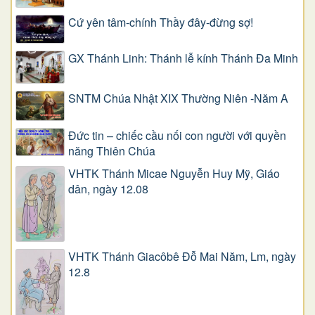
Cứ yên tâm-chính Thầy đây-đừng sợ!
GX Thánh Linh: Thánh lễ kính Thánh Đa Minh
SNTM Chúa Nhật XIX Thường Niên -Năm A
Đức tin – chiếc cầu nối con người với quyền
năng Thiên Chúa
VHTK Thánh Micae Nguyễn Huy Mỹ, Giáo
dân, ngày 12.08
VHTK Thánh Giacôbê Ðỗ Mai Năm, Lm, ngày
12.8