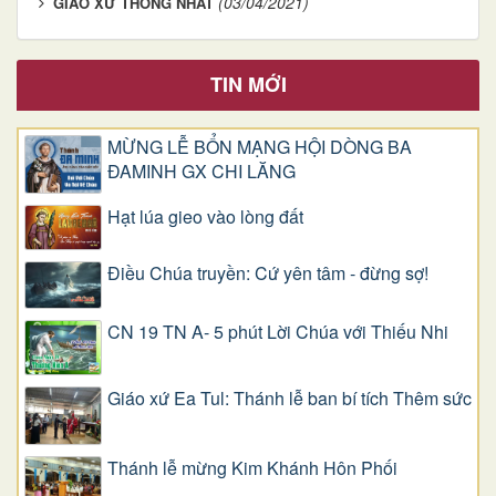
(03/04/2021)
GIÁO XỨ THỐNG NHẤT
TIN MỚI
MỪNG LỄ BỔN MẠNG HỘI DÒNG BA
ĐAMINH GX CHI LĂNG
Hạt lúa gieo vào lòng đất
Điều Chúa truyền: Cứ yên tâm - đừng sợ!
CN 19 TN A- 5 phút Lời Chúa với Thiếu Nhi
Giáo xứ Ea Tul: Thánh lễ ban bí tích Thêm sức
Thánh lễ mừng Kim Khánh Hôn Phối