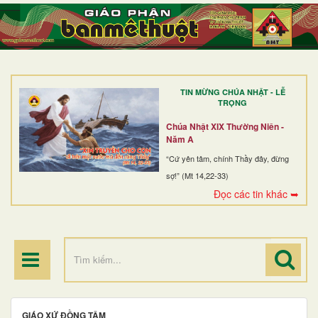
TRANG NHẤT
GIỚI THIỆU
GIÁO XỨ
TIN MỪNG CHÚA NHẬT - LỄ
DÒNG TU
TRỌNG
BAN MỤC VỤ
Chúa Nhật XIX Thường Niên -
Năm A
ĐOÀN THỂ CG
“Cứ yên tâm, chính Thầy đây, đừng
sợ!” (Mt 14,22-33)
LINH MỤC
Đọc các tin khác ➥
ĐIỂM HÀNH HƯƠNG
GIÁO XỨ ĐỒNG TÂM