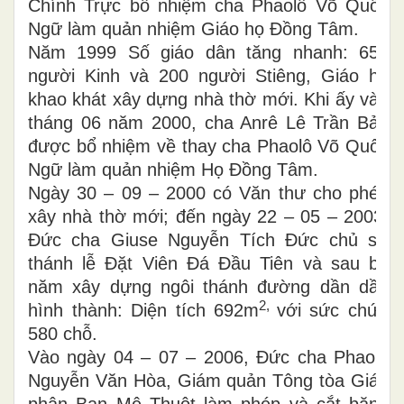
Chính Trực bổ nhiệm cha Phaolô Võ Quốc
Ngữ làm quản nhiệm Giáo họ Đồng Tâm.
Năm 1999 Số giáo dân tăng nhanh: 650
người Kinh và 200 người Stiêng, Giáo họ
khao khát xây dựng nhà thờ mới. Khi ấy vào
tháng 06 năm 2000, cha Anrê Lê Trần Bảo
được bổ nhiệm về thay cha Phaolô Võ Quốc
Ngữ làm quản nhiệm Họ Đồng Tâm.
Ngày 30 – 09 – 2000 có Văn thư cho phép
xây nhà thờ mới; đến ngày 22 – 05 – 2003,
Đức cha Giuse Nguyễn Tích Đức chủ sự
thánh lễ Đặt Viên Đá Đầu Tiên và sau ba
năm xây dựng ngôi thánh đường dần dần
2,
hình thành: Diện tích 692m
với sức chứa
580 chỗ.
Vào ngày 04 – 07 – 2006, Đức cha Phaolô
Nguyễn Văn Hòa, Giám quản Tông tòa Giáo