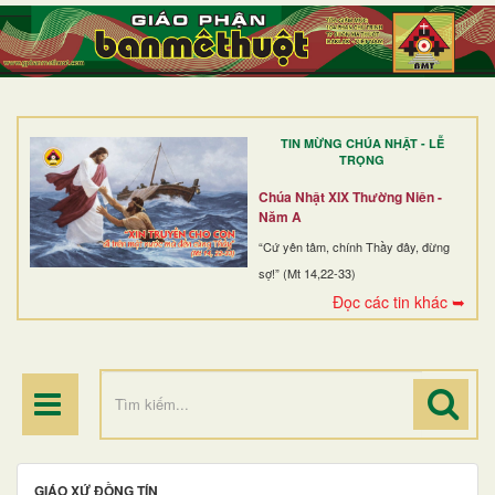
TRANG NHẤT
GIỚI THIỆU
GIÁO XỨ
TIN MỪNG CHÚA NHẬT - LỄ
DÒNG TU
TRỌNG
BAN MỤC VỤ
Chúa Nhật XIX Thường Niên -
Năm A
ĐOÀN THỂ CG
“Cứ yên tâm, chính Thầy đây, đừng
sợ!” (Mt 14,22-33)
LINH MỤC
Đọc các tin khác ➥
ĐIỂM HÀNH HƯƠNG
GIÁO XỨ ĐỒNG TÍN