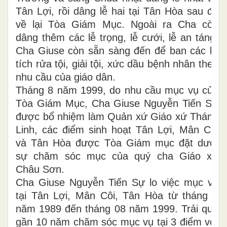
Tân Lợi, rồi dâng lễ hai tại Tân Hòa sau đó
về lại Tòa Giám Mục. Ngoài ra Cha còn
dâng thêm các lễ trọng, lễ cưới, lễ an táng.
Cha Giuse còn sẵn sàng đến để ban các bí
tích rửa tội, giải tội, xức dầu bệnh nhân theo
nhu cầu của giáo dân.
Tháng 8 năm 1999, do nhu cầu mục vụ của
Tòa Giám Mục, Cha Giuse Nguyễn Tiến Sự
được bổ nhiệm làm Quản xứ Giáo xứ Thánh
Linh, các điểm sinh hoạt Tân Lợi, Mân Côi
và Tân Hòa được Tòa Giám mục đặt dưới
sự chăm sóc mục của quý cha Giáo xứ
Châu Sơn.
Cha Giuse Nguyễn Tiến Sự lo việc mục vụ
tại Tân Lợi, Mân Côi, Tân Hòa từ tháng 3
năm 1989 đến tháng 08 năm 1999. Trải qua
gần 10 năm chăm sóc mục vụ tại 3 điểm với