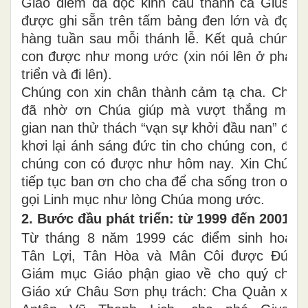
Giáo điểm đã đọc kinh cầu thánh cả Giuse
được ghi sẵn trên tấm bảng đen lớn và đọc
hàng tuần sau mỗi thánh lễ. Kết quả chúng
con được như mong ước (xin nói lên ở phát
triển và đi lên).
Chúng con xin chân thành cảm tạ cha. Cha
đã nhờ ơn Chúa giúp mà vượt thắng mọi
gian nan thử thách “vạn sự khởi đầu nan” để
khơi lại ánh sáng đức tin cho chúng con, để
chúng con có được như hôm nay. Xin Chúa
tiếp tục ban ơn cho cha để cha sống tron ơn
gọi Linh mục như lòng Chúa mong ước.
2. Bước đầu phát triển: từ 1999 đến 2001
Từ tháng 8 năm 1999 các điểm sinh hoạt
Tân Lợi, Tân Hòa và Mân Côi được Đức
Giám mục Giáo phận giao về cho quý cha
Giáo xứ Châu Sơn phụ trách: Cha Quản xứ