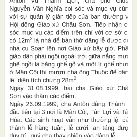
Antôn Vũ Thanh Lịch, cha phó Giuse
Nguyễn Văn Nghĩa coi sóc và mục vụ cùng
với sự quản lý gián tiếp của ban thường vụ
Hội đồng Giáo xứ Châu Sơn. Tiếp nhận coi
sóc mục vụ các điểm trên chỉ với cơ sở chỉ
2
có 12m
là nhà để bàn thờ dâng lễ được dời
nhà cụ Soạn lên nơi Giáo xứ bây giờ. Phần
giáo dân phải ngồi ngoài trời giữa nắng mưa,
ghế ngồi là băng ghế gỗ và một ít ghế nhựa,
ở Mân Côi thì mượn nhà ông Thuộc để dâng
2
lễ, diện tích chừng 28m
.
Ngày 31.08.1999, hai cha Giáo xứ Châu
Sơn vào thăm các điểm.
Ngày 26.09.1999, cha Antôn dâng Thánh lễ
đầu tiên tại 3 nơi là Mân Côi, Tân Lợi và Tân
Hòa. Các sinh hoạt vẫn như thường lệ, các
thánh lễ hằng tuần, lễ cưới, an táng được
duy trì, quý cha thay phiên vào dâng lễ.