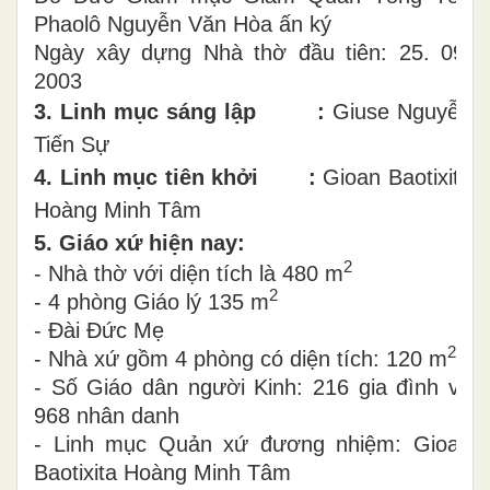
Phaolô Nguyễn Văn Hòa ấn ký
Ngày xây dựng Nhà thờ đầu tiên: 25. 09.
2003
3. Linh mục sáng lập :
Giuse Nguyễn
Tiến Sự
4. Linh mục tiên khởi :
Gioan Baotixita
Hoàng Minh Tâm
5. Giáo xứ hiện nay:
2
- Nhà thờ với diện tích là 480 m
2
- 4 phòng Giáo lý 135 m
- Đài Đức Mẹ
2
- Nhà xứ gồm 4 phòng có diện tích: 120 m
- Số Giáo dân người Kinh: 216 gia đình và
968 nhân danh
- Linh mục Quản xứ đương nhiệm: Gioan
Baotixita Hoàng Minh Tâm