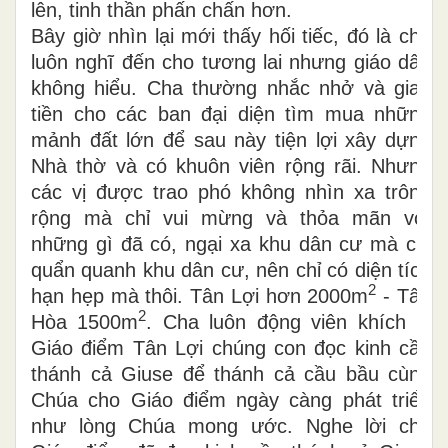
lên, tinh thần phấn chấn hơn.
Bây giờ nhìn lại mới thấy hối tiếc, đó là cha
luôn nghĩ đến cho tương lai nhưng giáo dân
không hiểu. Cha thường nhắc nhở và giao
tiền cho các ban đại diện tìm mua những
mảnh đất lớn để sau này tiện lợi xây dựng
Nhà thờ và có khuôn viên rộng rãi. Nhưng
các vị được trao phó không nhìn xa trông
rộng mà chỉ vui mừng và thỏa mãn với
những gì đã có, ngại xa khu dân cư mà chỉ
quẩn quanh khu dân cư, nên chỉ có diện tích
2
hạn hẹp mà thôi. Tân Lợi hơn 2000m
- Tân
2
Hòa 1500m
. Cha luôn động viên khích lệ
Giáo điểm Tân Lợi chúng con đọc kinh cầu
thánh cả Giuse để thánh cả cầu bầu cùng
Chúa cho Giáo điểm ngày càng phát triển
như lòng Chúa mong ước. Nghe lời cha