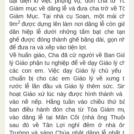
đại diện lo việc phụng vụ, đón cha từ Tòa
Giám mục về dâng lễ và đưa cha trở về Tòa
Giám Mục. Tại nhà cụ Soạn, một mái che
2
9m
được dựng lên làm nơi dâng lễ còn giáo
dân hiệp lễ dưới những tấm bạt che tạm,
ghế được đóng thành ghế băng dài, gọn nhẹ
để đưa ra và xếp vào tiện lợi.
Về huấn giáo, Cha đã cử người về Ban Giáo
lý Giáo phận tu nghiệp để về dạy Giáo lý cho
các con em. Việc dạy Giáo lý chủ yếu là
chuẩn bị cho các em Giáo lý về xưng tội
rước lễ lần đầu và Giáo lý thêm sức. Sinh
hoạt Giáo xứ lúc này được hình thành và đi
vào nề nếp. Hằng tuần vào chiều thứ bảy
ban điều hành đón cha từ Tòa Giám mục
vào dâng lễ tại Mân Côi (nhà ông Thuộc)
sau đó về Tân Lợi nghỉ đêm ở nhà ông
Trường và sáng Chúa nhật dâng lễ nhất tại