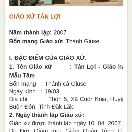
GIÁO XỨ TÂN LỢI
Năm thành lập:
2007
Bổn mạng Giáo xứ:
Thánh Giuse
I. ĐẶC ĐIỂM CỦA GIÁO XỨ.
1. Tên Giáo xứ : Tân Lợi - Giáo hạt
Mẫu Tâm
Bổn mạng : Thánh cả Giuse
Ngày kính : 19/03
Địa chỉ : Thôn 5, Xã Cuôr Knia, Huyện
Buôn Đôn, Tỉnh Đăk Lăk.
2. Ngày thành lập Giáo xứ:
Giáo xứ được thành lập ngày 10. 04. 2007
Do Đức Giám mục Giám Quản Tông Tòa