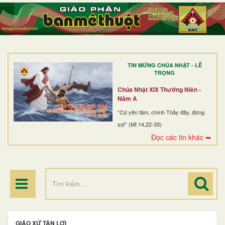
TRANG NHẤT
GIỚI THIỆU
GIÁO XỨ
TIN MỪNG CHÚA NHẬT - LỄ
DÒNG TU
TRỌNG
BAN MỤC VỤ
Chúa Nhật XIX Thường Niên -
Năm A
ĐOÀN THỂ CG
“Cứ yên tâm, chính Thầy đây, đừng
sợ!” (Mt 14,22-33)
LINH MỤC
Đọc các tin khác ➥
ĐIỂM HÀNH HƯƠNG
GIÁO XỨ TÂN LỢI