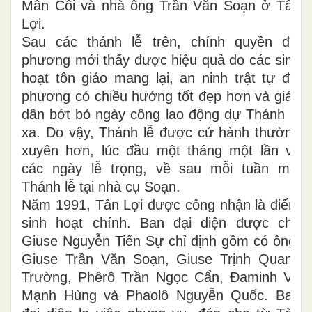
Mân Côi và nhà ông Trần Văn Soạn ở Tân
Lợi.
Sau các thánh lễ trên, chính quyền địa
phương mới thấy được hiệu quả do các sinh
hoạt tôn giáo mang lại, an ninh trật tự địa
phương có chiều hướng tốt đẹp hơn và giáo
dân bớt bỏ ngày công lao động dự Thánh lễ
xa. Do vậy, Thánh lễ được cử hành thường
xuyên hơn, lúc đầu một tháng một lần và
các ngày lễ trọng, về sau mỗi tuần mỗi
Thánh lễ tại nhà cụ Soạn.
Năm 1991, Tân Lợi được công nhận là điểm
sinh hoạt chính. Ban đại diện được cha
Giuse Nguyễn Tiến Sự chỉ định gồm có ông:
Giuse Trần Văn Soạn, Giuse Trịnh Quang
Trường, Phêrô Trần Ngọc Cẩn, Đaminh Vũ
Mạnh Hùng và Phaolô Nguyễn Quốc. Ban