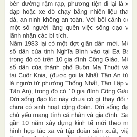
bên đường rậm rạp, phương tiện đi lại là xe
đạp hoặc xe đò chạy bằng nhiên liệu than
đá, an ninh không an toàn. Với bối cảnh đó,
một số người lãng quên việc sống đạo và
lãnh nhận các bí tích.
Năm 1983 lại có một đợt giãn dân mới. Một
số dân của tỉnh Nghĩa Bình vào tại Ea Bar
trong đó có trên 10 gia đình Công Giáo. Một
số dân của thành phố Buôn Ma Thuột vào
tại Cuôr Knia, (được gọi là Nhất Tân An tức
là người từ phường Thống Nhất, Tân Lập và
Tân An), trong đó có 10 gia đình Công Giáo.
Đời sống đạo lúc này chưa có gì thay đổi vì
chưa có sinh hoạt cộng đoàn. Đời sống đạo
chủ yếu mang tính cá nhân và gia đình. Sau
gần 10 năm xây dựng kinh tế mới theo mô
hình hợp tác xã và tập đoàn sản xuất, việc