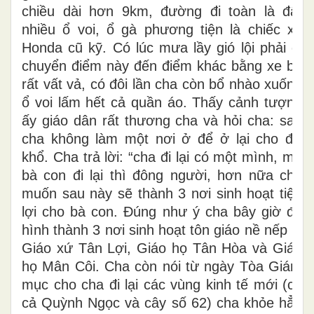
chiều dài hơn 9km, đường đi toàn là đất
nhiều ổ voi, ổ gà phương tiện là chiếc xe
Honda cũ kỹ. Có lúc mưa lầy gió lội phải di
chuyển điểm này đến điểm khác bằng xe bò
rất vất vả, có đôi lần cha còn bổ nhào xuống
ổ voi lấm hết cả quần áo. Thấy cảnh tượng
ấy giáo dân rất thương cha và hỏi cha: sao
cha không làm một nơi ở để ở lại cho đỡ
khổ. Cha trả lời: “cha đi lại có một mình, mà
bà con đi lại thì đông người, hơn nữa cha
muốn sau này sẽ thành 3 nơi sinh hoạt tiện
lợi cho bà con. Đúng như ý cha bây giờ đã
hình thành 3 nơi sinh hoạt tôn giáo nề nếp là
Giáo xứ Tân Lợi, Giáo họ Tân Hòa và Giáo
họ Mân Côi. Cha còn nói từ ngày Tòa Giám
mục cho cha đi lại các vùng kinh tế mới (có
cả Quỳnh Ngọc và cây số 62) cha khỏe hẳn