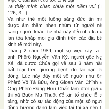
Ta thấy mình chan chứa một niềm vui
(Tv
126, 3...)
Và như thế một luồng sáng đức tin mới
được âm thầm nhen nhúm từ người này
sang người khác, từ nhà này đến nhà kia và
lan tỏa khắp mọi gia đình trên các địa bàn
kinh tế mới này.
Tháng 2 năm 1989, một sự việc xảy ra là
anh Phêrô Nguyễn Văn Kỷ, người gốc Ngô
Xá, đã được Chúa gọi về sau 3 năm nằm
bất toại trên giường bệnh do tai nạn lao
động. Lúc này đây một số người như ông
Phêrô Võ Tá Bửu, ông Gioan Văn Chỉnh và
Ông Phêrô Đặng Hữu Chẩn làm đơn gửi về
thị xã Buôn Ma Thuột để xin tổ chức lễ an
táng, nhờ có sự tác động của một số người
đồng hương đang làm việc tại thị xã nên thị