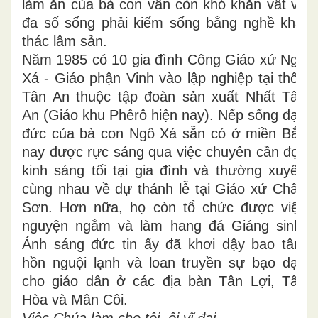
làm ăn của bà con vẫn còn khó khăn vất và
đa số sống phải kiếm sống bằng nghề khai
thác lâm sản.
Năm 1985 có 10 gia đình Công Giáo xứ Ngô
Xá - Giáo phận Vinh vào lập nghiệp tại thôn
Tân An thuộc tập đoàn sản xuất Nhất Tân
An (Giáo khu Phêrô hiện nay). Nếp sống đạo
đức của bà con Ngô Xá sẵn có ở miền Bắc
nay được rực sáng qua việc chuyên cần đọc
kinh sáng tối tại gia đình và thường xuyên
cùng nhau về dự thánh lễ tại Giáo xứ Châu
Sơn. Hơn nữa, họ còn tổ chức được việc
nguyện ngắm và làm hang đá Giáng sinh.
Ánh sáng đức tin ấy đã khơi dậy bao tâm
hồn nguội lạnh và loan truyền sự bạo dạn
cho giáo dân ở các địa bàn Tân Lợi, Tân
Hòa và Mân Côi.
Việc Chúa làm cho tôi, ôi vĩ đại