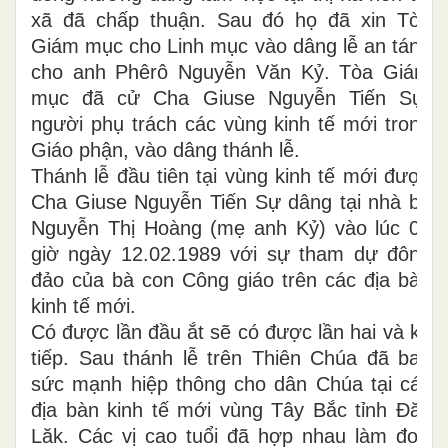
xã đã chấp thuận. Sau đó họ đã xin Tòa
Giám mục cho Linh mục vào dâng lễ an táng
cho anh Phêrô Nguyễn Văn Kỷ. Tòa Giám
mục đã cử Cha Giuse Nguyễn Tiến Sự,
người phụ trách các vùng kinh tế mới trong
Giáo phận, vào dâng thánh lễ.
Thánh lễ đầu tiên tại vùng kinh tế mới được
Cha Giuse Nguyễn Tiến Sự dâng tại nhà bà
Nguyễn Thị Hoàng (mẹ anh Kỷ) vào lúc 08
giờ ngày 12.02.1989 với sự tham dự đông
đảo của bà con Công giáo trên các địa bàn
kinh tế mới.
Có được lần đầu ắt sẽ có được lần hai và kế
tiếp. Sau thánh lễ trên Thiên Chúa đã ban
sức mạnh hiệp thông cho dân Chúa tại các
địa bàn kinh tế mới vùng Tây Bắc tỉnh Đăk
Lăk. Các vị cao tuổi đã hợp nhau làm đơn