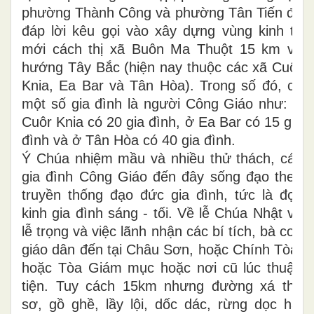
phường Thành Công và phường Tân Tiến đã
đáp lời kêu gọi vào xây dựng vùng kinh tế
mới cách thị xã Buôn Ma Thuột 15 km về
hướng Tây Bắc (hiện nay thuộc các xã Cuôr
Knia, Ea Bar và Tân Hòa). Trong số đó, có
một số gia đình là người Công Giáo như: ở
Cuôr Knia có 20 gia đình, ở Ea Bar có 15 gia
đình và ở Tân Hòa có 40 gia đình.
Ý Chúa nhiệm mầu và nhiều thử thách, các
gia đình Công Giáo đến đây sống đạo theo
truyền thống đạo đức gia đình, tức là đọc
kinh gia đình sáng - tối. Về lễ Chúa Nhật và
lễ trọng và việc lãnh nhận các bí tích, bà con
giáo dân đến tại Châu Sơn, hoặc Chính Tòa,
hoặc Tòa Giám mục hoặc nơi cũ lúc thuận
tiện. Tuy cách 15km nhưng đường xá thô
sơ, gồ ghề, lầy lội, dốc dác, rừng dọc hai