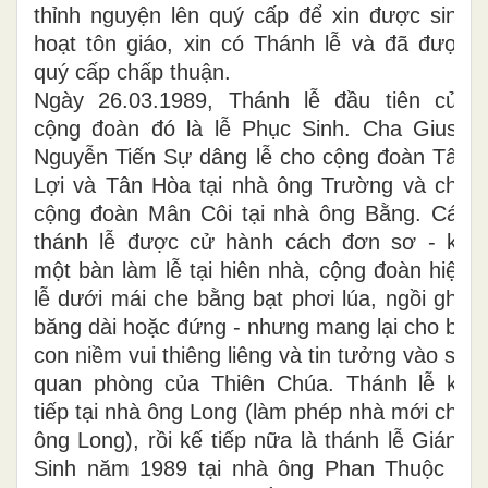
thỉnh nguyện lên quý cấp để xin được sinh
hoạt tôn giáo, xin có Thánh lễ và đã được
quý cấp chấp thuận.
Ngày 26.03.1989, Thánh lễ đầu tiên của
cộng đoàn đó là lễ Phục Sinh. Cha Giuse
Nguyễn Tiến Sự dâng lễ cho cộng đoàn Tân
Lợi và Tân Hòa tại nhà ông Trường và cho
cộng đoàn Mân Côi tại nhà ông Bằng. Các
thánh lễ được cử hành cách đơn sơ - kê
một bàn làm lễ tại hiên nhà, cộng đoàn hiệp
lễ dưới mái che bằng bạt phơi lúa, ngồi ghế
băng dài hoặc đứng - nhưng mang lại cho bà
con niềm vui thiêng liêng và tin tưởng vào sự
quan phòng của Thiên Chúa. Thánh lễ kế
tiếp tại nhà ông Long (làm phép nhà mới cho
ông Long), rồi kế tiếp nữa là thánh lễ Giáng
Sinh năm 1989 tại nhà ông Phan Thuộc ở