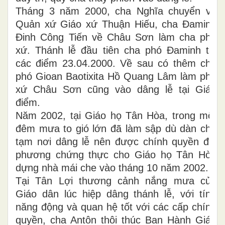
Tháng 3 năm 2000, cha Nghĩa chuyển về
Quản xứ Giáo xứ Thuận Hiếu, cha Đaminh
Đinh Công Tiến về Châu Sơn làm cha phó
xứ. Thánh lễ đầu tiên cha phó Đaminh tại
các điểm 23.04.2000. Về sau có thêm cha
phó Gioan Baotixita Hồ Quang Lâm làm phó
xứ Châu Sơn cũng vào dâng lễ tại Giáo
điểm.
Năm 2002, tại Giáo họ Tân Hòa, trong một
đêm mưa to gió lớn đã làm sập dù dàn che
tạm nơi dâng lễ nên được chính quyền địa
phương chứng thực cho Giáo họ Tân Hòa
dựng nhà mái che vào tháng 10 năm 2002.
Tại Tân Lợi thương cảnh nắng mưa của
Giáo dân lúc hiệp dâng thánh lễ, với tính
năng động và quan hệ tốt với các cấp chính
quyền, cha Antôn thôi thúc Ban Hành Giáo