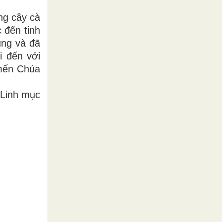
ng cây cà
 đến tinh
ũng và đã
i đến với
 mến Chúa
 Linh mục