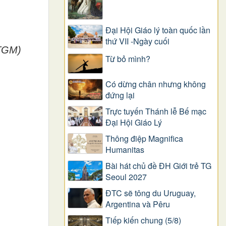
Đại Hội Giáo lý toàn quốc lần
thứ VII -Ngày cuối
 TGM)
Từ bỏ mình?
Có dừng chân nhưng không
đứng lại
Trực tuyến Thánh lễ Bế mạc
Đại Hội Giáo Lý
Thông điệp Magnifica
Humanitas
Bài hát chủ đề ĐH Giới trẻ TG
Seoul 2027
ĐTC sẽ tông du Uruguay,
Argentina và Pêru
Tiếp kiến chung (5/8)