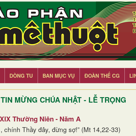
DÒNG TU
BAN MỤC VỤ
ĐOÀN THỂ CG
LI
TIN MỪNG CHÚA NHẬT - LỄ TRỌNG
 XIX Thường Niên - Năm A
, chính Thầy đây, đừng sợ!” (Mt 14,22-33)