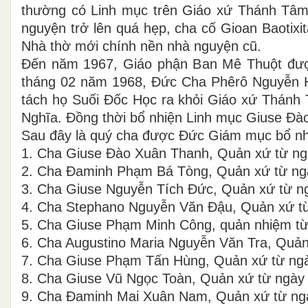
thường có Linh mục trên Giáo xứ Thánh Tâm 
nguyện trở lên quá hẹp, cha cố Gioan Baotixi
Nhà thờ mới chính nền nhà nguyện cũ.
Đến năm 1967, Giáo phận Ban Mê Thuột đượ
tháng 02 năm 1968, Đức Cha Phêrô Nguyễn H
tách họ Suối Đốc Học ra khỏi Giáo xứ Thánh 
Nghĩa. Đồng thời bổ nhiện Linh mục Giuse Đà
Sau đây là quý cha được Đức Giám mục bổ n
1. Cha Giuse Đào Xuân Thanh, Quản xứ từ ng
2. Cha Đaminh Phạm Bá Tòng, Quản xứ từ ng
3. Cha Giuse Nguyễn Tích Đức, Quản xứ từ n
4. Cha Stephano Nguyễn Văn Đậu, Quản xứ từ
5. Cha Giuse Phạm Minh Công, quản nhiệm từ
6. Cha Augustino Maria Nguyễn Văn Tra, Quản
7. Cha Giuse Phạm Tấn Hùng, Quản xứ từ ngà
8. Cha Giuse Vũ Ngọc Toàn, Quản xứ từ ngày
9. Cha Đaminh Mai Xuân Nam, Quản xứ từ ng