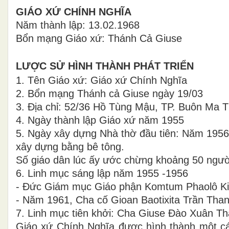
GIÁO XỨ CHÍNH NGHĨA
Năm thành lập: 13.02.1968
Bổn mạng Giáo xứ: Thánh Cả Giuse
LƯỢC SỬ HÌNH THÀNH PHÁT TRIỂN
1. Tên Giáo xứ: Giáo xứ Chính Nghĩa
2. Bổn mạng Thánh cả Giuse ngày 19/03
3. Địa chỉ: 52/36 Hồ Tùng Mậu, TP. Buôn Ma T
4. Ngày thành lập Giáo xứ năm 1955
5. Ngày xây dựng Nhà thờ đầu tiên: Năm 195
xây dựng bằng bê tông.
Số giáo dân lúc ấy ước chừng khoảng 50 ngườ
6. Linh mục sáng lập năm 1955 -1956
- Đức Giám mục Giáo phận Komtum Phaolô K
- Năm 1961, Cha cố Gioan Baotixita Trần Than
7. Linh mục tiên khởi: Cha Giuse Đào Xuân T
Giáo xứ Chính Nghĩa được hình thành một các