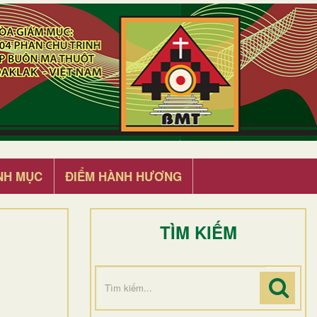
NH MỤC
ĐIỂM HÀNH HƯƠNG
TÌM KIẾM