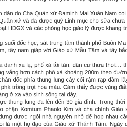
iáo dân do Cha Quản xứ Đaminh Mai Xuân Nam coi 
c Quản xứ và đã được quý Linh mục cho sửa chữa
hoạt HĐGX và các phòng học giáo lý được khang t
g suối đốc học, sát trung tâm thành phố Buôn Ma
âm, tây nam giáp với Giáo xứ Mẫu Tâm và tây bắc
 danh xa lạ, phố xá tồi tàn, dân cư thưa thớt… t
oang vắng hơn cách phố xá khoảng 200m theo đườn
chân dốc phía thung lũng cây cối rậm rạp đầm lầ
ai phá trồng trọt hoa màu. Cảm thấy được vùng đ
àng ở xa vào sinh sống tại đây.
c thung lũng đã lên đến 30 gia đình. Trong thời 
o phận Komtum Phaolo Kim và cha chính Giáo 
dựng được ngôi nhà nguyện nhỏ để họp nhau cầ
oi là một họ đạo của Giáo xứ Thánh Tâm. Ngày 