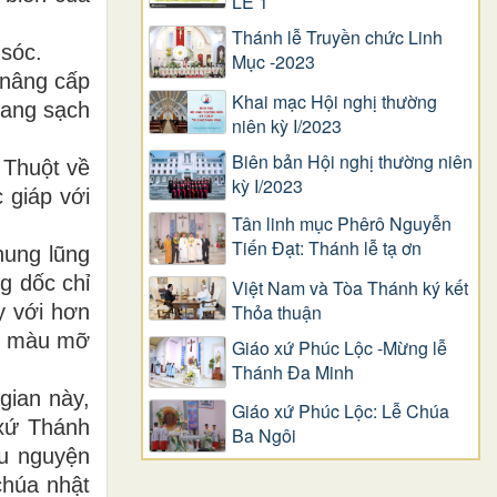
LỄ 1
Thánh lễ Truyền chức Linh
sóc.
Mục -2023
 nâng cấp
Khai mạc Hội nghị thường
rang sạch
niên kỳ I/2023
Biên bản Hội nghị thường niên
 Thuột về
kỳ I/2023
 giáp với
Tân linh mục Phêrô Nguyễn
Tiến Đạt: Thánh lễ tạ ơn
hung lũng
g dốc chỉ
Việt Nam và Tòa Thánh ký kết
Thỏa thuận
y với hơn
ất màu mỡ
Giáo xứ Phúc Lộc -Mừng lễ
Thánh Đa Minh
gian này,
Giáo xứ Phúc Lộc: Lễ Chúa
xứ Thánh
Ba Ngôi
u nguyện
chúa nhật