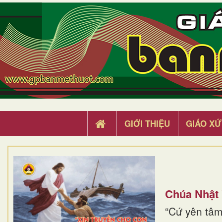
GIỚI THIỆU
GIÁO XỨ
Chúa Nhật
“Cứ yên tâm