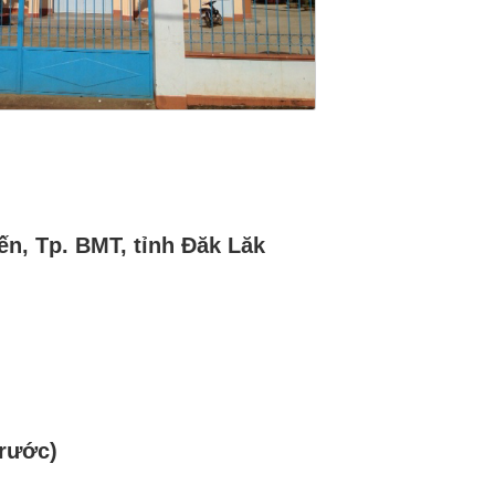
ến, Tp. BMT, tỉnh Đăk Lăk
trước)