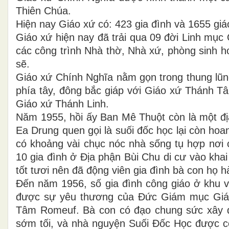
Thiên Chúa.
Hiện nay Giáo xứ có: 423 gia đình và 1655 g
Giáo xứ hiện nay đã trải qua 09 đời Linh mụ
các công trình Nhà thờ, Nhà xứ, phòng sinh 
sẽ.
Giáo xứ Chính Nghĩa nằm gọn trong thung lũn
phía tây, đông bắc giáp với Giáo xứ Thánh T
Giáo xứ Thánh Linh.
Năm 1955, hồi ấy Ban Mê Thuột còn là một địa
Ea Drung quen gọi là suối đốc học lại còn h
có khoảng vài chục nóc nhà sống tụ hợp nơi 
10 gia đình ở Địa phận Bùi Chu di cư vào kh
tốt tươi nên đã động viên gia đình bà con họ h
Đến năm 1956, số gia đình công giáo ở khu vự
được sự yêu thương của Đức Giám mục Giá
Tâm Romeuf. Bà con có đạo chung sức xây 
sớm tối, và nhà nguyện Suối Đốc Học được c