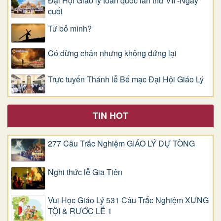
Đại Hội Giáo lý toàn quốc lần thứ VII -Ngày
cuối
Từ bỏ mình?
Có dừng chân nhưng không đứng lại
Trực tuyến Thánh lễ Bế mạc Đại Hội Giáo Lý
TIN HOT
277 Câu Trắc Nghiệm GIÁO LÝ DỰ TÒNG
Nghi thức lễ Gia Tiên
Vui Học Giáo Lý 531 Câu Trắc Nghiệm XƯNG
TỘI & RƯỚC LỄ 1