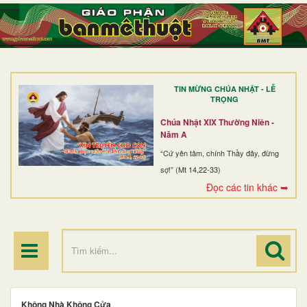
TRANG NHẤT
GIỚI THIỆU
GIÁO XỨ
TIN MỪNG CHÚA NHẬT - LỄ
DÒNG TU
TRỌNG
BAN MỤC VỤ
Chúa Nhật XIX Thường Niên -
Năm A
ĐOÀN THỂ CG
“Cứ yên tâm, chính Thầy đây, đừng
sợ!” (Mt 14,22-33)
LINH MỤC
Đọc các tin khác ➥
ĐIỂM HÀNH HƯƠNG
Không Nhà Không Cửa