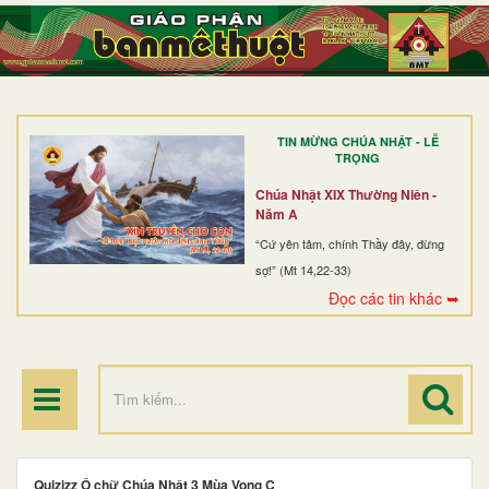
TRANG NHẤT
GIỚI THIỆU
GIÁO XỨ
TIN MỪNG CHÚA NHẬT - LỄ
DÒNG TU
TRỌNG
BAN MỤC VỤ
Chúa Nhật XIX Thường Niên -
Năm A
ĐOÀN THỂ CG
“Cứ yên tâm, chính Thầy đây, đừng
sợ!” (Mt 14,22-33)
LINH MỤC
Đọc các tin khác ➥
ĐIỂM HÀNH HƯƠNG
Quizizz Ô chữ Chúa Nhật 3 Mùa Vọng C