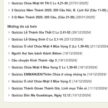
(27/01/2025)
Quizizz Chúa Nhật 04 TN C Lc 4,21-30
2 Quizizz Năm Thánh 2025: 205 Câu Hỏi, B. Lịch Sử (Câu 11-20)
(29/01/2025)
3 Q Năm Thánh 2025: 205 Câu, (Câu 21-39)
Những tin cũ hơn
(26/12/2024)
Quizizz Lễ Thánh Gia Thất C Lc 2,41-52
(23/12/2024)
Quizizz Lễ Giáng Sinh C Lc 2,1-14
(21/12/202
Quizizz Ô chữ Chúa Nhật 4 Mùa Vọng C (Lc 1,39-45)
(19/12/2024)
Người thợ làm bánh thành Bêlem
(19/12/2024)
Câu chuyện Kinh Thánh -tập 3
(16/12/2024)
Quizizz Chúa Nhật 4 Mùa Vọng C Lc 1,39-45
(14/12/2024)
Quizizz EMMANUEN/Thiên Chúa ở cùng chúng ta
(14/12/2024)
Quizizz Ô chữ Chúa Nhật 3 Mùa Vọng C
(11/12/2024)
Quizizz Thánh Gioan Thánh Giá, Linh mục Tiến sĩ
(10/12/2024)
Quizizz Đức Mẹ Guadalupe, Ngày 12.12