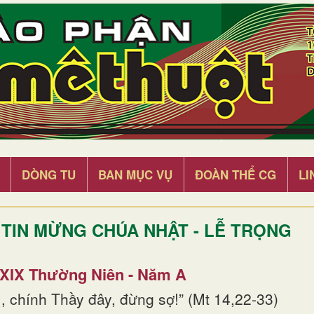
DÒNG TU
BAN MỤC VỤ
ĐOÀN THỂ CG
LI
TIN MỪNG CHÚA NHẬT - LỄ TRỌNG
 XIX Thường Niên - Năm A
, chính Thầy đây, đừng sợ!” (Mt 14,22-33)