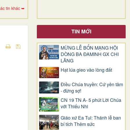
ác tin khác ➥
TIN MỚI
MỪNG LỄ BỔN MẠNG HỘI
DÒNG BA ĐAMINH GX CHI
LĂNG
Hạt lúa gieo vào lòng đất
Điều Chúa truyền: Cứ yên tâm
- đừng sợ!
CN 19 TN A- 5 phút Lời Chúa
với Thiếu Nhi
Giáo xứ Ea Tul: Thánh lễ ban
bí tích Thêm sức