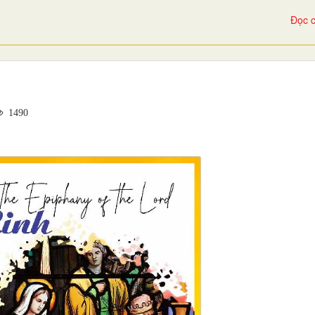
Đọc c
1490