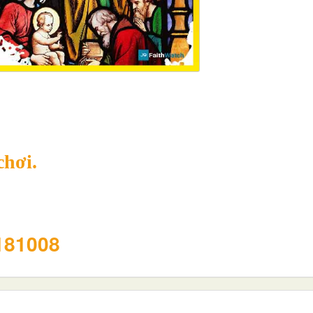
chơi.
3181008