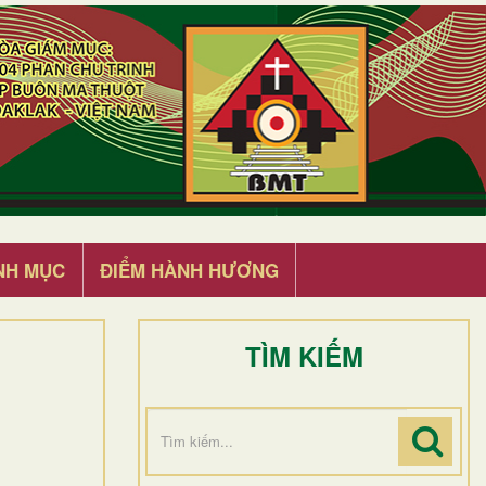
NH MỤC
ĐIỂM HÀNH HƯƠNG
TÌM KIẾM