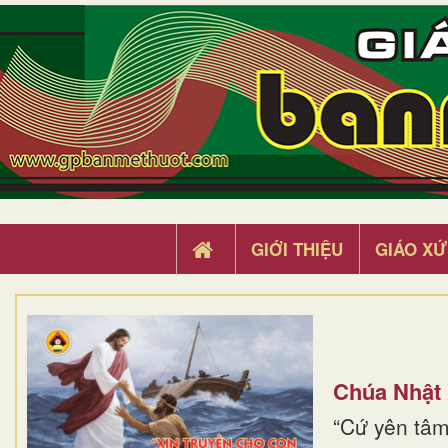
GIỚI THIỆU
GIÁO XỨ
Chúa Nhật
“Cứ yên tâm