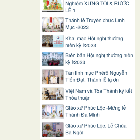
Nghiệm XƯNG TỘI & RƯỚC
LỄ 1
Thánh lễ Truyền chức Linh
Mục -2023
Khai mạc Hội nghị thường
niên kỳ I/2023
Biên bản Hội nghị thường niên
kỳ I/2023
Tân linh mục Phêrô Nguyễn
Tiến Đạt: Thánh lễ tạ ơn
Việt Nam và Tòa Thánh ký kết
Thỏa thuận
Giáo xứ Phúc Lộc -Mừng lễ
Thánh Đa Minh
Giáo xứ Phúc Lộc: Lễ Chúa
Ba Ngôi