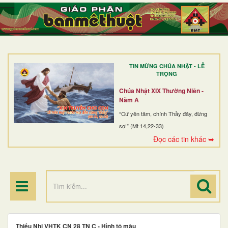
TRANG NHẤT
GIỚI THIỆU
GIÁO XỨ
TIN MỪNG CHÚA NHẬT - LỄ
DÒNG TU
TRỌNG
BAN MỤC VỤ
Chúa Nhật XIX Thường Niên -
Năm A
ĐOÀN THỂ CG
“Cứ yên tâm, chính Thầy đây, đừng
sợ!” (Mt 14,22-33)
LINH MỤC
Đọc các tin khác ➥
ĐIỂM HÀNH HƯƠNG
Thiếu Nhi VHTK CN 28 TN C - Hình tô màu