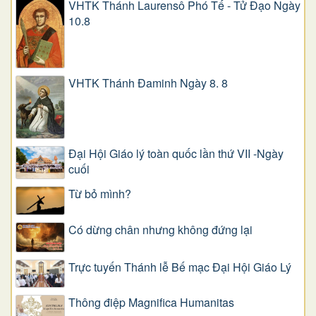
VHTK Thánh Laurensô Phó Tế - Tử Đạo Ngày
10.8
VHTK Thánh Đaminh Ngày 8. 8
Đại Hội Giáo lý toàn quốc lần thứ VII -Ngày
cuối
Từ bỏ mình?
Có dừng chân nhưng không đứng lại
Trực tuyến Thánh lễ Bế mạc Đại Hội Giáo Lý
Thông điệp Magnifica Humanitas