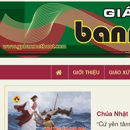
GIỚI THIỆU
GIÁO XỨ
Chúa Nhật
“Cứ yên tâm