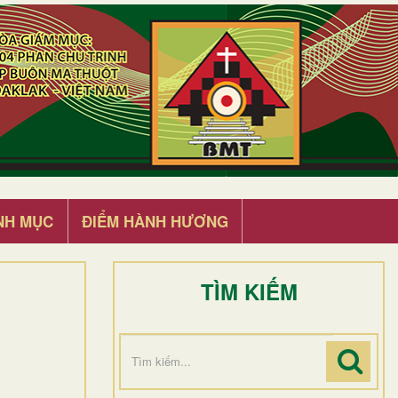
NH MỤC
ĐIỂM HÀNH HƯƠNG
TÌM KIẾM