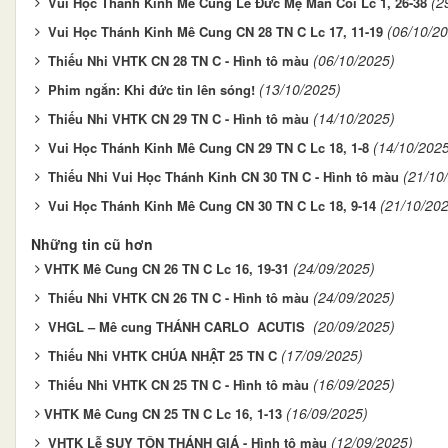
(2
Vui Học Thánh Kinh Mê Cung Lễ Đức Mẹ Mân Côi Lc 1, 26-38
(06/10/2
Vui Học Thánh Kinh Mê Cung CN 28 TN C Lc 17, 11-19
(06/10/2025)
Thiếu Nhi VHTK CN 28 TN C - Hình tô màu
(13/10/2025)
Phim ngắn: Khi đức tin lên sóng!
(14/10/2025)
Thiếu Nhi VHTK CN 29 TN C - Hình tô màu
(14/10/202
Vui Học Thánh Kinh Mê Cung CN 29 TN C Lc 18, 1-8
(21/10
Thiếu Nhi Vui Học Thánh Kinh CN 30 TN C - Hình tô màu
(21/10/20
Vui Học Thánh Kinh Mê Cung CN 30 TN C Lc 18, 9-14
Những tin cũ hơn
(24/09/2025)
​​​​​​​VHTK Mê Cung CN 26 TN C Lc 16, 19-31
(24/09/2025)
Thiếu Nhi VHTK CN 26 TN C - Hình tô màu
(20/09/2025)
VHGL – Mê cung THÁNH CARLO ACUTIS
(17/09/2025)
Thiếu Nhi VHTK CHÚA NHẬT 25 TN C
(16/09/2025)
Thiếu Nhi VHTK CN 25 TN C - Hình tô màu
(16/09/2025)
​​​​​​​VHTK Mê Cung CN 25 TN C Lc 16, 1-13
(12/09/2025)
VHTK Lễ SUY TÔN THÁNH GIÁ - Hình tô màu