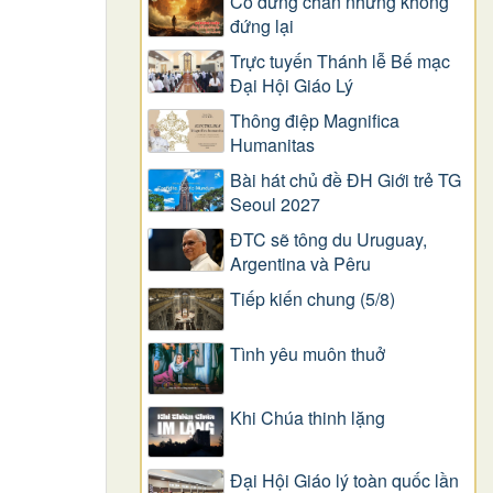
Có dừng chân nhưng không
đứng lại
Trực tuyến Thánh lễ Bế mạc
Đại Hội Giáo Lý
Thông điệp Magnifica
Humanitas
Bài hát chủ đề ĐH Giới trẻ TG
Seoul 2027
ĐTC sẽ tông du Uruguay,
Argentina và Pêru
Tiếp kiến chung (5/8)
Tình yêu muôn thuở
Khi Chúa thinh lặng
Đại Hội Giáo lý toàn quốc lần