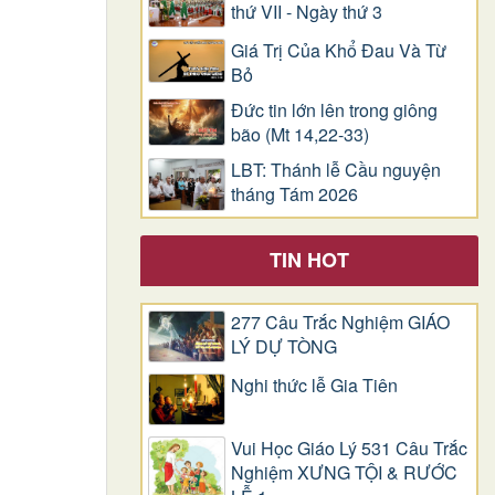
thứ VII - Ngày thứ 3
Giá Trị Của Khổ Ðau Và Từ
Bỏ
Đức tin lớn lên trong giông
bão (Mt 14,22-33)
LBT: Thánh lễ Cầu nguyện
tháng Tám 2026
TIN HOT
277 Câu Trắc Nghiệm GIÁO
LÝ DỰ TÒNG
Nghi thức lễ Gia Tiên
Vui Học Giáo Lý 531 Câu Trắc
Nghiệm XƯNG TỘI & RƯỚC