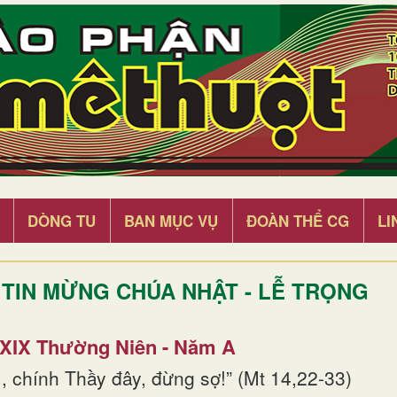
DÒNG TU
BAN MỤC VỤ
ĐOÀN THỂ CG
LI
TIN MỪNG CHÚA NHẬT - LỄ TRỌNG
 XIX Thường Niên - Năm A
, chính Thầy đây, đừng sợ!” (Mt 14,22-33)