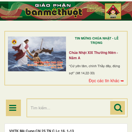
TRANG NHẤT
GIỚI THIỆU
GIÁO XỨ
TIN MỪNG CHÚA NHẬT - LỄ
DÒNG TU
TRỌNG
BAN MỤC VỤ
Chúa Nhật XIX Thường Niên -
Năm A
ĐOÀN THỂ CG
“Cứ yên tâm, chính Thầy đây, đừng
sợ!” (Mt 14,22-33)
LINH MỤC
Đọc các tin khác ➥
ĐIỂM HÀNH HƯƠNG
​​​​​​​VHTK Mê Cung CN 25 TN C Lc 16, 1-13