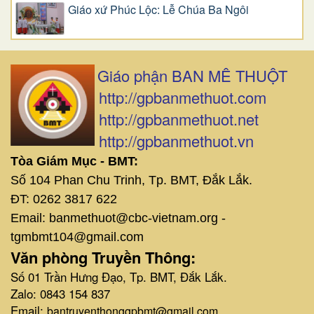
Giáo xứ Phúc Lộc: Lễ Chúa Ba Ngôi
Giáo phận BAN MÊ THUỘT
http://gpbanmethuot.com
http://gpbanmethuot.net
http://gpbanmethuot.vn
Tòa Giám Mục - BMT:
Số 104 Phan Chu Trinh, Tp. BMT, Đắk Lắk.
ĐT: 0262 3817 622
Email: banmethuot@cbc-vietnam.org -
tgmbmt104@gmail.com
Văn phòng Truyền Thông:
Số 01 Trần Hưng Đạo, Tp. BMT, Đắk Lắk.
Zalo: 0843 154 837
Email:
bantruyenthonggpbmt@gmail.com