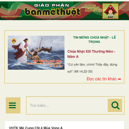
TRANG NHẤT
GIỚI THIỆU
GIÁO XỨ
TIN MỪNG CHÚA NHẬT - LỄ
DÒNG TU
TRỌNG
BAN MỤC VỤ
Chúa Nhật XIX Thường Niên -
Năm A
ĐOÀN THỂ CG
“Cứ yên tâm, chính Thầy đây, đừng
sợ!” (Mt 14,22-33)
LINH MỤC
Đọc các tin khác ➥
ĐIỂM HÀNH HƯƠNG
VHTK Mê Cung CN 4 Mùa Vọng A