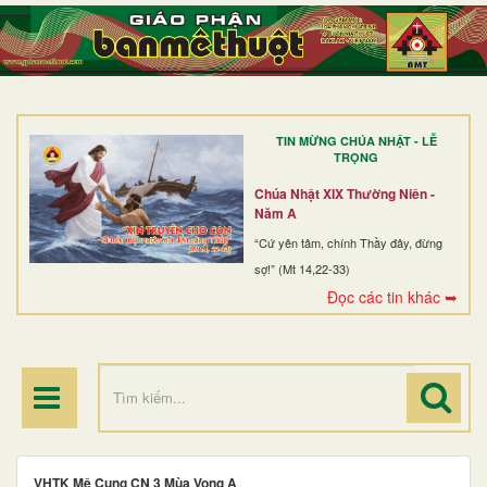
TRANG NHẤT
GIỚI THIỆU
GIÁO XỨ
TIN MỪNG CHÚA NHẬT - LỄ
DÒNG TU
TRỌNG
BAN MỤC VỤ
Chúa Nhật XIX Thường Niên -
Năm A
ĐOÀN THỂ CG
“Cứ yên tâm, chính Thầy đây, đừng
sợ!” (Mt 14,22-33)
LINH MỤC
Đọc các tin khác ➥
ĐIỂM HÀNH HƯƠNG
VHTK Mê Cung CN 3 Mùa Vọng A