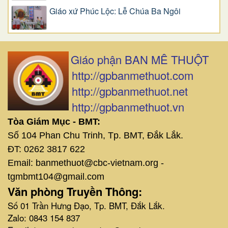
Giáo xứ Phúc Lộc: Lễ Chúa Ba Ngôi
Giáo phận BAN MÊ THUỘT
http://gpbanmethuot.com
http://gpbanmethuot.net
http://gpbanmethuot.vn
Tòa Giám Mục - BMT:
Số 104 Phan Chu Trinh, Tp. BMT, Đắk Lắk.
ĐT: 0262 3817 622
Email: banmethuot@cbc-vietnam.org -
tgmbmt104@gmail.com
Văn phòng Truyền Thông:
Số 01 Trần Hưng Đạo, Tp. BMT, Đắk Lắk.
Zalo: 0843 154 837