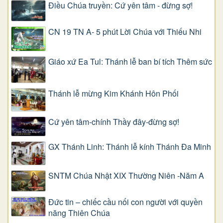
Điều Chúa truyền: Cứ yên tâm - đừng sợ!
CN 19 TN A- 5 phút Lời Chúa với Thiếu Nhi
Giáo xứ Ea Tul: Thánh lễ ban bí tích Thêm sức
Thánh lễ mừng Kim Khánh Hôn Phối
Cứ yên tâm-chính Thầy đây-đừng sợ!
GX Thánh Linh: Thánh lễ kính Thánh Đa Minh
SNTM Chúa Nhật XIX Thường Niên -Năm A
Đức tin – chiếc cầu nối con người với quyền
năng Thiên Chúa