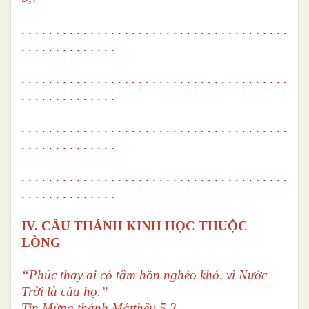
. . . . . . . . . . . . . . . . . . . . . . . . . . . . . . . . . . . . . . .
. . . . . . . . . . . . . .
. . . . . . . . . . . . . . . . . . . . . . . . . . . . . . . . . . . . . . .
. . . . . . . . . . . . . .
. . . . . . . . . . . . . . . . . . . . . . . . . . . . . . . . . . . . . . .
. . . . . . . . . . . . . .
. . . . . . . . . . . . . . . . . . . . . . . . . . . . . . . . . . . . . . .
. . . . . . . . . . . . . .
IV. CÂU THÁNH KINH HỌC THUỘC
LÒNG
“Phúc thay ai có tâm hồn nghèo khó,
vì Nước
Trời là của họ.”
Tin Mừng thánh Mátthêu 5,3