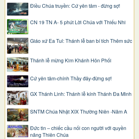
Điều Chúa truyền: Cứ yên tâm - đừng sợ!
CN 19 TN A- 5 phút Lời Chúa với Thiếu Nhi
Giáo xứ Ea Tul: Thánh lễ ban bí tích Thêm sức
Thánh lễ mừng Kim Khánh Hôn Phối
Cứ yên tâm-chính Thầy đây-đừng sợ!
GX Thánh Linh: Thánh lễ kính Thánh Đa Minh
SNTM Chúa Nhật XIX Thường Niên -Năm A
Đức tin – chiếc cầu nối con người với quyền
năng Thiên Chúa