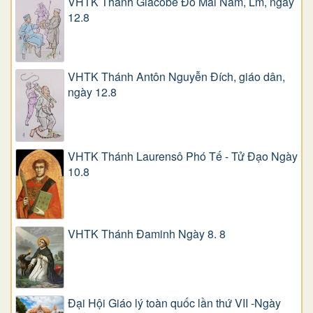
VHTK Thánh Giacôbê Ðỗ Mai Năm, Lm, ngày
12.8
VHTK Thánh Antôn Nguyễn Ðích, giáo dân,
ngày 12.8
VHTK Thánh Laurensô Phó Tế - Tử Đạo Ngày
10.8
VHTK Thánh Đaminh Ngày 8. 8
Đại Hội Giáo lý toàn quốc lần thứ VII -Ngày