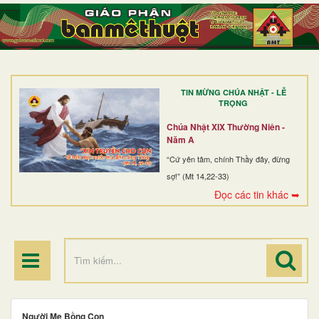
TRANG NHẤT
GIỚI THIỆU
GIÁO XỨ
TIN MỪNG CHÚA NHẬT - LỄ
DÒNG TU
TRỌNG
BAN MỤC VỤ
Chúa Nhật XIX Thường Niên -
Năm A
ĐOÀN THỂ CG
“Cứ yên tâm, chính Thầy đây, đừng
sợ!” (Mt 14,22-33)
LINH MỤC
Đọc các tin khác ➥
ĐIỂM HÀNH HƯƠNG
Người Mẹ Bồng Con