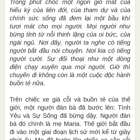
Trong phút chốc một ngọn gió mát của
hiếu kỳ của liên đới, của tham dự và của
chính sức sống đã đem lại một bầu khí
tươi mát cho mọi người. Mọi người như
bừng tỉnh từ nỗi thinh lặng của oi bức, của
ngái ngủ. Nơi đây, người ta nghe có tiếng
người bắt đầu nói chuyện. Nơi kia có tiếng
người cười. Sự đối thoại như một dòng
điện chạy xuyên qua mọi người. Giờ thì
chuyến đi không còn là một cuộc độc hành
buồn tẻ nữa.
Trên chiếc xe già cỗi và buồn tẻ của thế
giới, một người đàn bà đã bước lên: Tình
Yêu và Sự Sống đã bừng dậy. Người đàn
bà đó chính là mẹ Maria. Thế giới bắt đầu
đi vào một giai đoạn lịch sử mới kể từ giây
phút ấy. Mẹ đã bước lên chiếc xe cằn cỗi