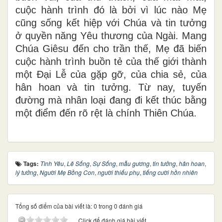
cuộc hành trình đó là bởi vì lúc nào Mẹ
cũng sống kết hiệp với Chúa và tin tưởng
ở quyền năng Yêu thương của Ngài. Mang
Chúa Giêsu đến cho trần thế, Mẹ đã biến
cuộc hành trình buồn tẻ của thế giới thành
một Ðại Lễ của gặp gỡ, của chia sẻ, của
hân hoan và tin tưởng. Từ nay, tuyến
đường mà nhân loại đang đi kết thúc bằng
một điểm đến rõ rệt là chính Thiên Chúa.
Tags:
Tình Yêu
,
Lẽ Sống
,
Sự Sống
,
mẫu gương
,
tin tưởng
,
hân hoan
,
lý tưởng
,
Người Mẹ Bồng Con
,
người thiếu phụ
,
tiếng cười hồn nhiên
Tổng số điểm của bài viết là: 0 trong 0 đánh giá
Click để đánh giá bài viết