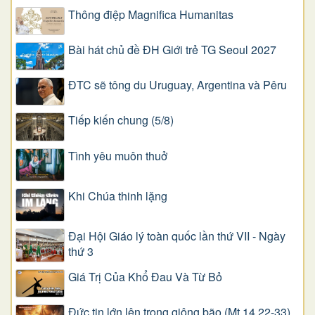
Thông điệp Magnifica Humanitas
Bài hát chủ đề ĐH Giới trẻ TG Seoul 2027
ĐTC sẽ tông du Uruguay, Argentina và Pêru
Tiếp kiến chung (5/8)
Tình yêu muôn thuở
Khi Chúa thinh lặng
Đại Hội Giáo lý toàn quốc lần thứ VII - Ngày
thứ 3
Giá Trị Của Khổ Ðau Và Từ Bỏ
Đức tin lớn lên trong giông bão (Mt 14,22-33)