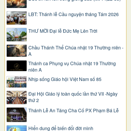
LBT: Thánh lễ Cầu nguyện tháng Tám 2026
THƯ MỜI Đại lễ Đức Mẹ Lên Trời
Chầu Thánh Thể Chúa nhật 19 Thường niên -
A
Thánh ca Phụng vụ Chúa nhật 19 Thường
niên A
Nhịp sống Giáo hội Việt Nam số 85
Đại Hội Giáo lý toàn quốc lần thứ VII -Ngày
thứ 2
Thánh Lễ An Táng Cha Cố PX Phạm Bá Lễ
Hiển dung để biến đổi đời mình