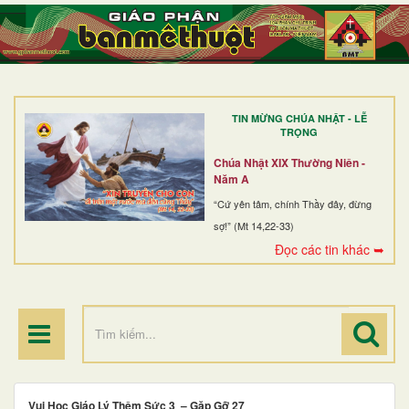
TRANG NHẤT
GIỚI THIỆU
GIÁO XỨ
TIN MỪNG CHÚA NHẬT - LỄ
DÒNG TU
TRỌNG
BAN MỤC VỤ
Chúa Nhật XIX Thường Niên -
Năm A
ĐOÀN THỂ CG
“Cứ yên tâm, chính Thầy đây, đừng
sợ!” (Mt 14,22-33)
LINH MỤC
Đọc các tin khác ➥
ĐIỂM HÀNH HƯƠNG
Vui Học Giáo Lý Thêm Sức 3 – Gặp Gỡ 27