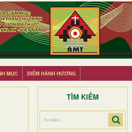
NH MỤC
ĐIỂM HÀNH HƯƠNG
TÌM KIẾM