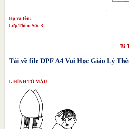
Họ và tên:
Lớp Thêm Sức 3
Bí 
Tải về file DPF A4 Vui Học Giáo Lý Th
I. HÌNH TÔ MÀU