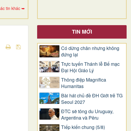
ác tin khác ➥
TIN MỚI
Có dừng chân nhưng không
đứng lại
Trực tuyến Thánh lễ Bế mạc
Đại Hội Giáo Lý
Thông điệp Magnifica
Humanitas
Bài hát chủ đề ĐH Giới trẻ TG
Seoul 2027
ĐTC sẽ tông du Uruguay,
Argentina và Pêru
Tiếp kiến chung (5/8)