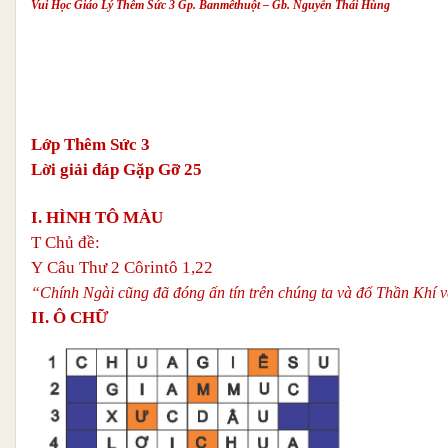
Vui Học Giáo Lý Thêm Sức 3 Gp. Banmêthuột – Gb. Nguyễn Thái Hùng
Lớp Thêm Sức 3
Lời giải đáp Gặp Gỡ 25
I. HÌNH TÔ MÀU
T
Chủ đề:
Y
Câu Thư 2 Côrintô 1,22
“Chính Ngài cũng đã đóng ấn tín trên chúng ta và đổ Thần Khí 
II. Ô CHỮ