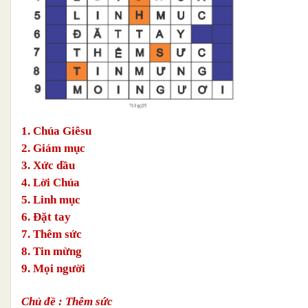
1. Chúa Giêsu
2. Giám mục
3. Xức dầu
4. Lời Chúa
5. Linh mục
6. Đặt tay
7. Thêm sức
8. Tin mừng
9. Mọi người
Chủ đề : Thêm sức