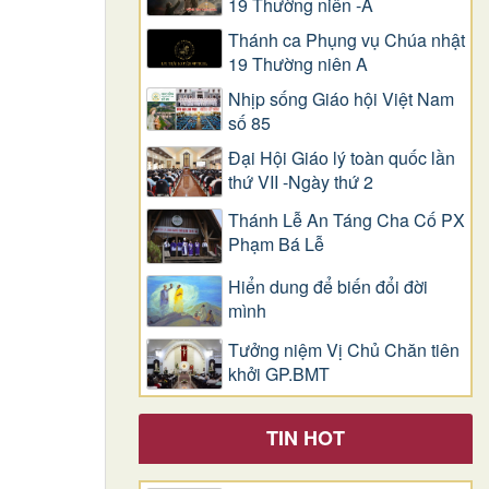
19 Thường niên -A
Thánh ca Phụng vụ Chúa nhật
19 Thường niên A
Nhịp sống Giáo hội Việt Nam
số 85
Đại Hội Giáo lý toàn quốc lần
thứ VII -Ngày thứ 2
Thánh Lễ An Táng Cha Cố PX
Phạm Bá Lễ
Hiển dung để biến đổi đời
mình
Tưởng niệm Vị Chủ Chăn tiên
khởi GP.BMT
TIN HOT