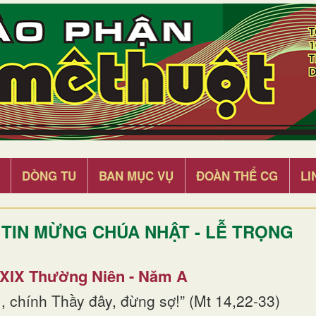
DÒNG TU
BAN MỤC VỤ
ĐOÀN THỂ CG
LI
TIN MỪNG CHÚA NHẬT - LỄ TRỌNG
 XIX Thường Niên - Năm A
, chính Thầy đây, đừng sợ!” (Mt 14,22-33)