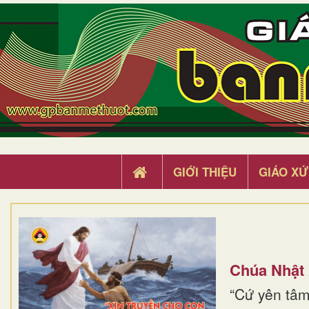
GIỚI THIỆU
GIÁO XỨ
Chúa Nhật
“Cứ yên tâm