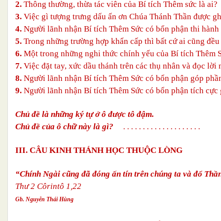
2.
Thông thường, thừa tác viên của Bí tích Thêm sức là ai?
3.
Việc gì tượng trưng dấu ấn ơn Chúa Thánh Thần được ghi
4.
Người lãnh nhận Bí tích Thêm Sức có bổn phận thi hành 
5.
Trong những trường hợp khẩn cấp thì bất cứ ai cũng đều
6.
Một trong những nghi thức chính yếu của Bí tích Thêm Sứ
7.
Việc đặt tay, xức dầu thánh trên các thụ nhân và đọc lờ
8.
Người lãnh nhận Bí tích Thêm Sức có bổn phận góp phần
9.
Người lãnh nhận Bí tích Thêm Sức có bổn phận tích cực 
Chủ đề là những ký tự ở ô được tô đậm.
Chủ đề của ô chữ này là gì?
. . . . . . . . . . . . . . . . . . . .
III. CÂU KINH THÁNH HỌC THUỘC LÒNG
“Chính Ngài cũng đã đóng ấn tín trên chúng ta và đổ Thầ
Thư 2 Côrintô 1,22
Gb. Nguyễn Thái Hùng