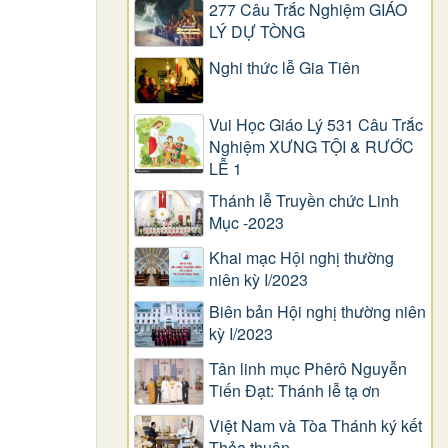
277 Câu Trắc Nghiệm GIÁO
LÝ DỰ TÒNG
Nghi thức lễ Gia Tiên
Vui Học Giáo Lý 531 Câu Trắc
Nghiệm XƯNG TỘI & RƯỚC
LỄ 1
Thánh lễ Truyền chức Linh
Mục -2023
Khai mạc Hội nghị thường
niên kỳ I/2023
Biên bản Hội nghị thường niên
kỳ I/2023
Tân linh mục Phêrô Nguyễn
Tiến Đạt: Thánh lễ tạ ơn
Việt Nam và Tòa Thánh ký kết
Thỏa thuận