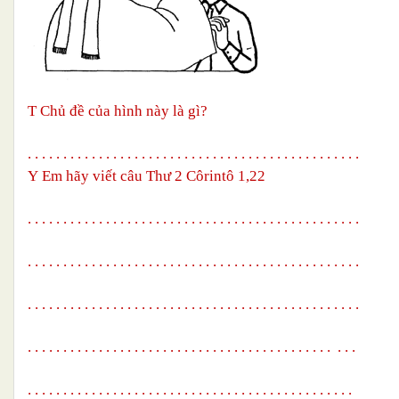
T
Chủ đề của hình này là gì?
. . . . . . . . . . . . . . . . . . . . . . . . . . . . . . . . . . . . . . . . . . . . . . .
Y
Em hãy viết câu Thư 2 Côrintô 1,22
. . . . . . . . . . . . . . . . . . . . . . . . . . . . . . . . . . . . . . . . . . . . . . .
. . . . . . . . . . . . . . . . . . . . . . . . . . . . . . . . . . . . . . . . . . .
. . . .
. . . . . . . . . . . . . . . . . . . . . . . . . . . . . . . . . . . . . . . . . . . . . . .
. . . . . . . . . . . . . . . . . . . . . . . . . . . . . . . . . . . . . . . . . . .
. . .
. . . . . . . . . . . . . . . . . . . . . . . . . . . . . . . . . . . . . . . . . . . . . .