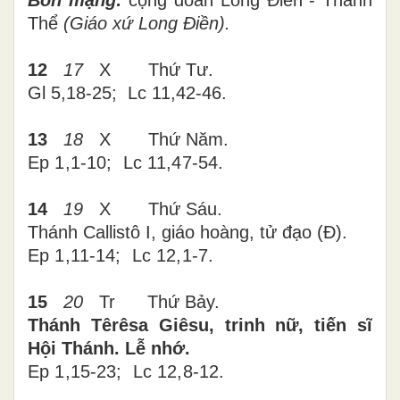
Bổn mạng:
cộng đoàn Long Điền - Thánh
Thể
(Giáo xứ Long Điền).
12
17
X
Thứ
Tư
.
Gl
5,18-25
; Lc
11,42-46
.
13
18
X
Thứ
Năm
.
Ep 1,1-10; Lc 11,47-54.
14
1
9
X
Thứ
Sáu
.
Thánh Callistô I, giáo hoàng, tử đạo (Đ).
Ep 1,11-14; Lc 12,1-7.
15
20
Tr
Thứ
Bảy
.
Thánh Têrêsa Giêsu, trinh nữ, tiến sĩ
Hội Thánh. Lễ nhớ.
Ep 1,15-23; Lc 12,8-12.