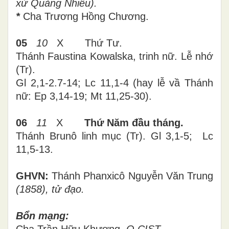
xứ Quảng Nhiêu).
*
Cha Trương Hồng Chương.
05
10
X
Thứ
Tư
.
Thánh Faustina Kowalska, trinh nữ. Lễ nhớ
(Tr).
Gl 2,1-2.7-14; Lc 11,1-4 (hay lễ vầ Thánh
nữ: Ep 3,14-19; Mt 11,25-30).
06
11
X
Thứ Năm
đầu tháng.
Thánh Brunô linh mục
(Tr).
Gl 3,1-5; Lc
11,5-13.
GHVN:
Thánh Phanxicô Nguyễn Văn Trung
(1858), tử đạo.
Bổn mạng: