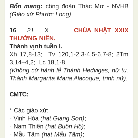
Bổn mạng:
cộng đoàn Thác Mơ - NVHB
(Giáo xứ Phước Long).
16
21
X
CHÚA NHẬT
XXIX
THƯỜNG NIÊN.
Thánh vịnh tuần I.
Xh 17,8-13; Tv 120,1-2.3-4.5-6.7-8; 2Tm
3,14–4,2; Lc 18,1-8
.
(Không cử hành lễ Thánh Hedviges, nữ tu
.
T
hánh Margarita Maria Alacoque, trinh nữ
).
CMTC:
* Các giáo xứ:
- Vinh Hòa
(hạt Giang Sơn)
;
- Nam Thiên
(hạt Buôn Hô)
;
- Mẫu Tâm
(hạt Mẫu Tâm)
;