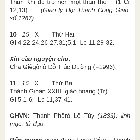
Thần Khí để trở nên một thân thể” (1 Cr
12,13).
(Giáo lý Hội Thánh Công Giáo,
số 1267).
10
1
5
X
Thứ Hai.
Gl 4,22-24.26-27.31
;
5,1;
Lc 11,29-32.
Xin cầu nguyện cho:
Cha Giêgôriô Đỗ Trúc Đường (+1996).
11
16
X
Thứ
Ba
.
Thánh Gioan XXIII, giáo hoàng (Tr).
Gl 5,1-6; Lc
11,37-41
.
GHVN:
Thánh Phêrô Lê Tùy
(1833), linh
mục, tử đạo.