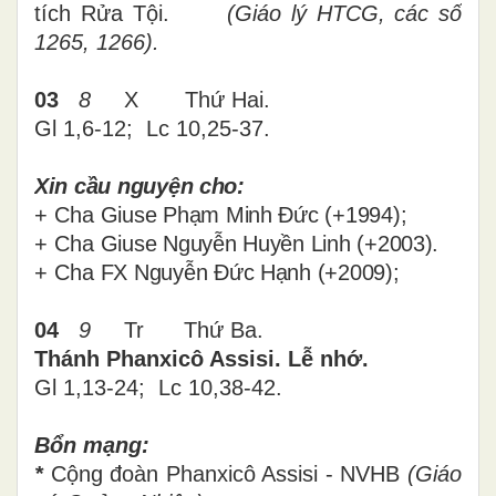
tích Rửa Tội.
(Giáo lý HTCG, các số
1265, 1266).
03
8
X
Thứ Hai.
Gl 1,6-12
; Lc 10,
25
-
37
.
Xin cầu nguyện cho:
+
Cha
Giuse Phạm Minh Đức (+1994);
+
Cha
Giuse Nguyễn Huyền Linh (+2003).
+
Cha
FX Nguyễn Đức Hạnh (+2009);
04
9
Tr
Thứ
Ba
.
Thánh Phanxicô Assisi. Lễ nhớ.
Gl 1,13-24; Lc 10,38-42.
Bổn mạng:
*
Cộng đoàn Phanxicô Assisi - NVHB
(Giáo