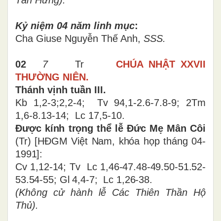
Tân Hưng).
Kỷ niệm 04 năm linh mục
:
Cha Giuse Nguyễn Thế Anh,
SSS.
02
7
Tr
CHÚA NHẬT XXVII
THƯỜNG NIÊN.
Thánh vịnh tuần III.
Kb 1,2-3;2,2-4; Tv 94,1-2.6-7.8-9; 2Tm
1,6-8.13-14; Lc 17,5-10
.
Được kính trọng thể lễ Đức Mẹ Mân Côi
(Tr) [HĐGM Việt Nam, khóa họp tháng 04-
1991]:
Cv 1,12-14;
Tv Lc 1,46-47.48-49.50-51.52-
53.54-55;
Gl 4,4-7; Lc 1,26-38.
(Không cử hành lễ
Các Thiên Thần Hộ
Thủ
).