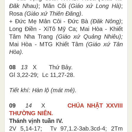
Đăk Nhau)
; Mân Côi
(Giáo xứ Long Hà)
;
Rosa
(Giáo xứ Thiên Đăng)
.
+
Đức Mẹ Mân Côi
-
Đức Bà
(Đăk Nông)
;
Long Điền
-
XiTô Mỹ Ca; Mai Hòa
-
Khiết
Tâm
Nha Trang
(Giáo xứ Quảng Nhiêu
)
;
Mai Hòa - MTG Khiết Tâm
(Giáo xứ Tân
Hòa).
08
13
X
Thứ
Bảy
.
Gl 3,22-29; Lc 11,27-28.
Tiết khí: Hàn lộ (mát mẻ).
09
14
X
CHÚA NHẬT XXVIII
THƯỜNG NIÊN.
Thánh vịnh tuần IV.
2V 5,14-17; Tv 97,1.2-3ab.3cd-4; 2Tm