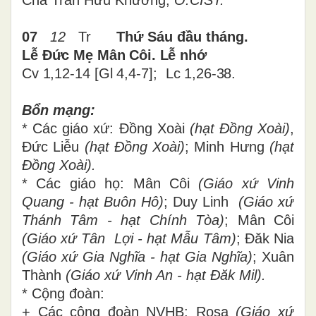
Cha Trần Hữu Khương,
O.CIST.
07
12
Tr
Thứ Sáu
đầu tháng.
L
ễ Đức Mẹ Mân Côi. Lễ nhớ
Cv 1,12-14
[
Gl 4,4-7
]
; Lc 1,26-38.
Bổn mạng:
* Các giáo xứ:
Đồng Xoài
(hạt Đồng Xoài)
,
Đức Liễu
(hạt Đồng Xoài)
; Minh Hưng
(hạt
Đồng Xoài).
* Các giáo họ: Mân Côi
(Giáo xứ Vinh
Quang - hạt Buôn Hô)
;
Duy Linh
(Giáo xứ
Thánh Tâm - hạt Chính Tòa)
; Mân Côi
(Giáo xứ Tân Lợi - hạt Mẫu Tâm)
;
Đăk Nia
(Giáo xứ Gia Nghĩa - hạt Gia Nghĩa)
; Xuân
Thành
(Giáo xứ Vinh An -
hạt Đăk Mil).
* Cộng đoàn:
+ Các cộng đoàn NVHB: Rosa
(Giáo xứ