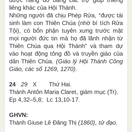
được nâng đỡ bằng các trợ giúp thiêng
liêng khác của Hội Thánh.
Những người đã chịu Phép Rửa, “được tái
sinh làm con Thiên Chúa (nhờ bí tích Rửa
Tội), có bổn phận tuyên xưng trước mặt
mọi người đức tin mà họ đã lãnh nhận từ
Thiên Chúa qua Hội Thánh” và tham dự
vào hoạt động tông đồ và truyền giáo của
dân Thiên Chúa.
(Giáo lý Hội Thánh Công
Giáo, các số 1269, 1270).
24
29
X
Thứ Hai.
Thánh Antôn Maria Claret, giám mục (Tr).
Ep
4,32
–
5,8
; Lc
13,10-17.
GHVN:
Thánh Giuse Lê Đăng Thị
(1860), tử đạo.