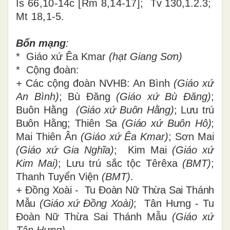
Is 66,10-14c
[
Rm 8,14-17
]
;
Tv 130,1.2.3;
Mt 18,1-5.
Bổn mạng
:
* Giáo xứ Êa Kmar
(hạt Giang Sơn)
* Cộng đoàn:
+
Các cộng đoàn NVHB: An Bình
(Giáo xứ
An Bình)
;
Bù Đăng
(
Giáo xứ
Bù Đăng)
;
Buôn Hằng
(
Giáo xứ
Buôn Hằng)
;
Lưu trú
Buôn Hằng;
Thiên
Sa
(
Giáo xứ
Buôn Hô)
;
Mai Thiên Ân
(
Giáo xứ
Êa Kmar)
; Sơn Mai
(
Giáo xứ
Gia Nghĩa)
;
Kim Mai
(
Giáo xứ
Kim Mai)
; Lưu trú sắc tộc Têrêxa
(BMT)
;
Thanh Tuyển Viện
(BMT)
.
+
Đồng Xoài - Tu Đoàn Nữ Thừa Sai Thánh
Mẫu
(Giáo xứ Đồng Xoài)
;
Tân Hưng -
Tu
Đoàn Nữ Thừa Sai Thánh Mẫu
(Giáo xứ