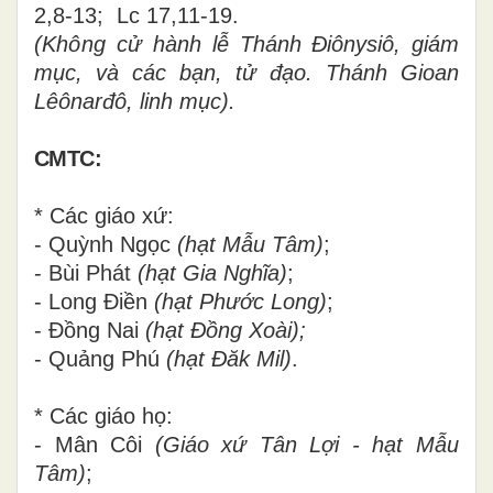
2,8-13; Lc 17,11-19.
(Không cử hành lễ
Thánh Điônysiô, giám
mục, và các bạn, tử đạo. Thánh Gioan
Lêônarđô, linh mục).
CMTC:
* Các giáo xứ:
- Quỳnh Ngọc
(hạt Mẫu Tâm)
;
- Bùi Phát
(hạt Gia Nghĩa)
;
- Long Điền
(hạt Phước Long)
;
- Đồng Nai
(hạt Đồng Xoài);
- Quảng Phú
(hạt Đăk Mil)
.
* Các giáo họ:
- Mân Côi
(Giáo xứ Tân Lợi - hạt Mẫu
Tâm)
;