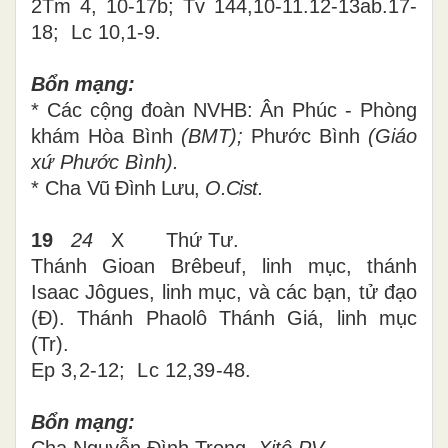
2Tm 4, 10-17
b; Tv 144,10-11.12-13ab.17-
18;
Lc 10,1-9.
Bổn mạng:
* Các cộng đoàn NVHB: Ân Phúc - Phòng
khám Hòa Bình
(BMT);
Phước Bình
(Giáo
xứ Phước Bình).
* Cha
Vũ Đình Lưu,
O.Cist.
19
2
4
X
Thứ
Tư
.
Thánh Gioan Brêbeuf, linh mục, thánh
Isaac Jôgues, linh mục, và các bạn, tử đạo
(Đ). Thánh Phaolô Thánh Giá, linh mục
(Tr).
Ep
3,2-12
; Lc
12,39-48.
Bổn mạng: