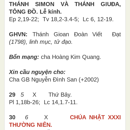
THÁNH SIMON VÀ THÁNH GIUĐA,
TÔNG ĐỒ.
Lễ kính.
Ep 2,19-22; Tv 18,2-3.4-5; Lc 6, 12-19.
GHVN:
Thánh Gioan Đoàn Viết Đạt
(1798), linh mục, tử đạo.
Bổn mạng:
cha Hoàng Kim Quang.
Xin cầu nguyện cho:
Cha GB Nguyễn Đình San (+2002)
29
5
X Thứ Bảy.
Pl 1,18b-26; Lc 14,1.7-11.
30
6
X
CHÚA NHẬT XXXI
THƯỜNG NIÊN.