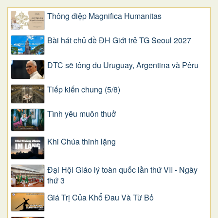
Thông điệp Magnifica Humanitas
Bài hát chủ đề ĐH Giới trẻ TG Seoul 2027
ĐTC sẽ tông du Uruguay, Argentina và Pêru
Tiếp kiến chung (5/8)
Tình yêu muôn thuở
Khi Chúa thinh lặng
Đại Hội Giáo lý toàn quốc lần thứ VII - Ngày
thứ 3
Giá Trị Của Khổ Ðau Và Từ Bỏ