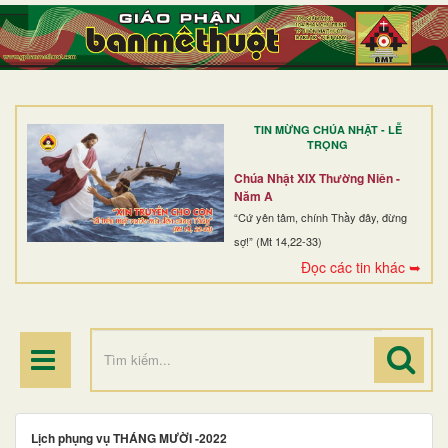
TRANG NHẤT
GIỚI THIỆU
GIÁO XỨ
TIN MỪNG CHÚA NHẬT - LỄ
DÒNG TU
TRỌNG
BAN MỤC VỤ
Chúa Nhật XIX Thường Niên -
Năm A
ĐOÀN THỂ CG
“Cứ yên tâm, chính Thầy đây, đừng
sợ!” (Mt 14,22-33)
LINH MỤC
Đọc các tin khác ➥
ĐIỂM HÀNH HƯƠNG
Lịch phụng vụ THÁNG MƯỜI -2022