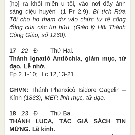
[họ] ra khỏi miền u tối, vào nơi đầy ánh
sáng diệu huyền” (1 Pr 2,9).
Bí tích Rửa
Tội cho họ tham dự vào chức tư tế cộng
đồng của các tín hữu.
(Giáo lý Hội Thánh
Công Giáo, số 1268).
17
2
2
Đ
Thứ Hai.
Thánh Ignatiô Antiôchia, giám mục, tử
đạo. Lễ nhớ.
Ep 2,1-10; Lc 12,13-21.
GHVN:
Thánh Phanxicô Isidore Gagelin –
Kính
(1833), MEP, linh mục, tử đạo.
18
2
3
Đ
Thứ
Ba
.
THÁNH LUCA, TÁC GIẢ SÁCH TIN
MỪNG. Lễ kính.