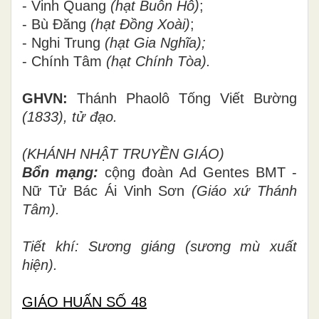
- Vinh Quang
(hạt Buôn Hô)
;
- Bù Đăng
(hạt Đồng Xoài)
;
- Nghi Trung
(hạt Gia Nghĩa);
- Chính Tâm
(hạt Chính Tòa).
GHVN:
Thánh Phaolô Tống Viết Bường
(1833), tử đạo.
(KHÁNH NHẬT TRUYỀN GIÁO)
Bổn mạng:
cộng đoàn
Ad Gentes BMT -
Nữ Tử Bác Ái Vinh Sơn
(Giáo xứ Thánh
Tâm).
Tiết khí: Sương giáng (sương mù xuất
hiện).
GIÁO HUẤN SỐ 48