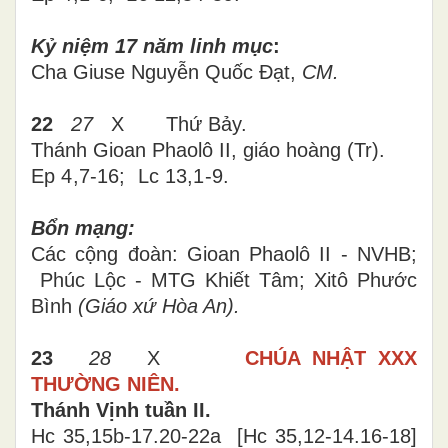
Kỷ niệm 17 năm linh mục
:
Cha Giuse Nguyễn Quốc Đạt,
CM.
22
27
X Thứ Bảy.
Thánh Gioan Phaolô II, giáo hoàng (Tr).
Ep 4,7-16; Lc 13,1-9.
Bổn mạng:
Các cộng đoàn: Gioan Phaolô II - NVHB;
Phúc Lộc - MTG Khiết Tâm; Xitô Phước
Bình
(Giáo xứ Hòa An).
23
28
X
CHÚA NHẬT
XXX
THƯỜNG NIÊN.
Thánh Vịnh tuần II.
Hc 35,15b-17.20-22
a
[
Hc 35,1
2
-1
4
.
16
-
18
]