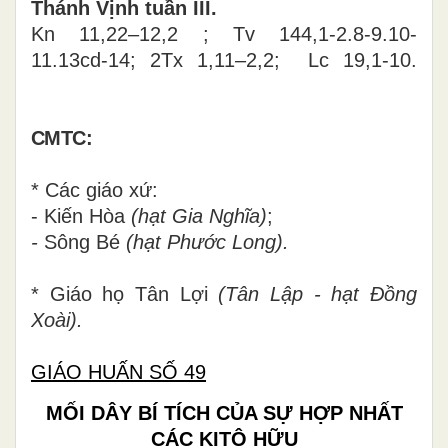
Thánh Vịnh tuần III.
Kn 11,22–12,2 ; Tv 144,1-2.8-9.10-
11.13cd-14; 2Tx 1,11–2,2; Lc 19,1-10.
CMTC:
* Các giáo xứ:
- Kiến Hòa
(hạt Gia Nghĩa)
;
-
Sông Bé
(hạt Phước Long).
* Giáo họ Tân Lợi
(Tân Lập - hạt Đồng
Xoài).
GIÁO HUẤN SỐ 49
MỐI DÂY BÍ TÍCH CỦA SỰ HỢP NHẤT
CÁC KITÔ HỮU