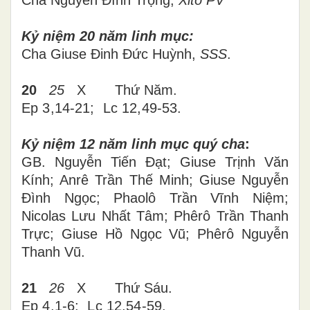
Cha Nguyễn Đình Trọng,
Xitô PV
Kỷ niệm 20 năm linh mục:
Cha Giuse Đinh Đức Huỳnh,
SSS
.
20
25
X
Thứ
Năm
.
Ep 3,14-21; Lc 12,49-53.
Kỷ niệm 12 năm linh mục quý cha
:
GB. Nguyễn Tiến Đạt; Giuse Trịnh Văn
Kính; Anrê Trần Thế Minh; Giuse Nguyễn
Đình Ngọc; Phaolô Trần Vĩnh Niệm;
Nicolas Lưu Nhất Tâm; Phêrô Trần Thanh
Trực; Giuse Hồ Ngọc Vũ; Phêrô Nguyễn
Thanh Vũ.
21
26
X
Thứ
Sáu
.
Ep 4,1-6; Lc 12,54-59.