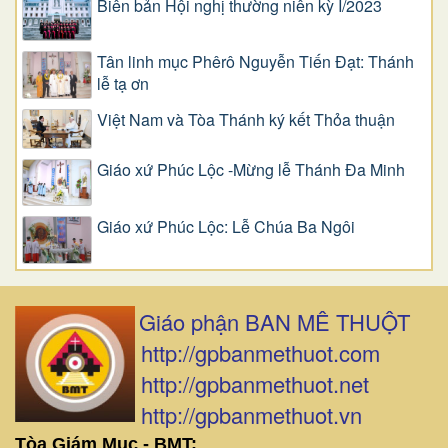
Biên bản Hội nghị thường niên kỳ I/2023
Tân linh mục Phêrô Nguyễn Tiến Đạt: Thánh
lễ tạ ơn
Việt Nam và Tòa Thánh ký kết Thỏa thuận
Giáo xứ Phúc Lộc -Mừng lễ Thánh Đa Minh
Giáo xứ Phúc Lộc: Lễ Chúa Ba Ngôi
Giáo phận BAN MÊ THUỘT
http://gpbanmethuot.com
http://gpbanmethuot.net
http://gpbanmethuot.vn
Tòa Giám Mục - BMT: