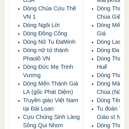
USA
Maryknoll
Dòng Chúa Cứu Thế
Dòng Thánh
VN 1
Chúa Giêsu
Dòng Ngôi Lời
Dòng Mến T
Dòng Ðồng Công
Giá
Dòng Nữ Tu ĐaMinh
Dòng Lasan
Dòng nữ tử thánh
Dòng Đa Mi
Phaolô VN
Dòng Thánh
Dòng Đức Mẹ Trinh
Huế
Vương
Dòng Thánh
Dòng Mến Thánh Giá
Dòng Máu T
LA (gốc Phát Diệm)
Chúa (Nữ)
Truyền giáo Việt Nam
Dòng Tên V
tại Ðài Loan
Tu đoàn Tôn
Cựu Chủng Sinh Làng
Giáo sĩ Nhà
Sông Qui Nhơn
Dòng Thánh