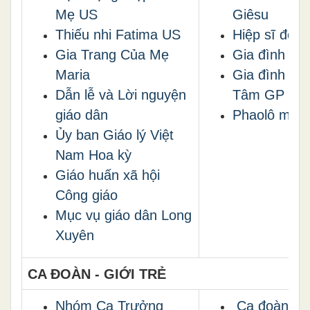
Mẹ US
Giêsu
Thiếu nhi Fatima US
Hiệp sĩ đoàn
Gia Trang Của Mẹ
Gia đình An
Maria
Gia đình Th
Dẫn lễ và Lời nguyện
Tâm GP Vin
giáo dân
Phaolô mới
Ủy ban Giáo lý Việt
Nam Hoa kỳ
Giáo huấn xã hội
Công giáo
Mục vụ giáo dân Long
Xuyên
CA ĐOÀN - GIỚI TRẺ
Nhóm Ca Trưởng
Ca đoàn Th