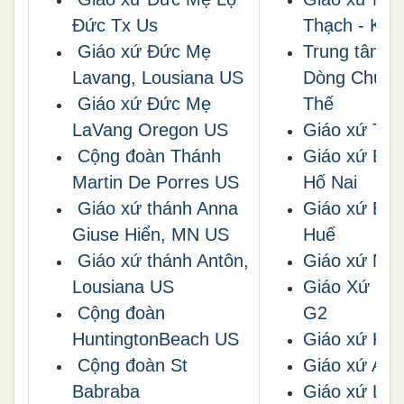
Đức Tx Us
Thạch - Kiê
Giáo xứ Đức Mẹ
Trung tâm M
Lavang, Lousiana US
Dòng Chúa 
Giáo xứ Đức Mẹ
Thế
LaVang Oregon US
Giáo xứ Tuy
Cộng đoàn Thánh
Giáo xứ Bùi
Martin De Porres US
Hố Nai
Giáo xứ thánh Anna
Giáo xứ Bến
Giuse Hiển, MN US
Huế
Giáo xứ thánh Antôn,
Giáo xứ Ngh
Lousiana US
Giáo Xứ Lon
Cộng đoàn
G2
HuntingtonBeach US
Giáo xứ Kim
Cộng đoàn St
Giáo xứ An 
Babraba
Giáo xứ Lo