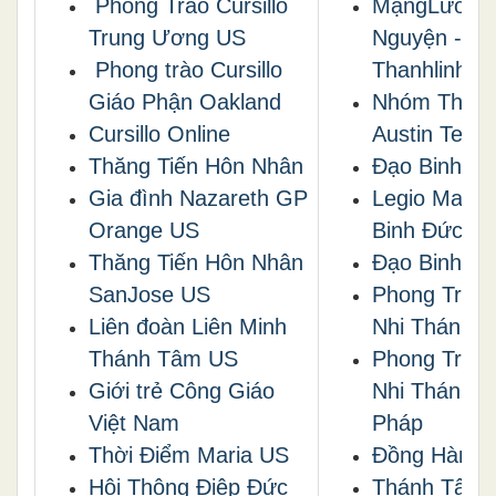
Phong Trào Cursillo
MạngLưới C
Trung Ương US
Nguyện -
Phong trào Cursillo
Thanhlinh.ne
Giáo Phận Oakland
Nhóm Thánh
Cursillo Online
Austin Texa
Thăng Tiến Hôn Nhân
Đạo Binh Đ
Gia đình Nazareth GP
Legio Maria
Orange US
Binh Đức M
Thăng Tiến Hôn Nhân
Đạo Binh H
SanJose US
Phong Trào 
Liên đoàn Liên Minh
Nhi Thánh 
Thánh Tâm US
Phong Trào 
Giới trẻ Công Giáo
Nhi Thánh T
Việt Nam
Pháp
Thời Điểm Maria US
Ðồng Hành
Hội Thộng Điệp Đức
Thánh Tâm 