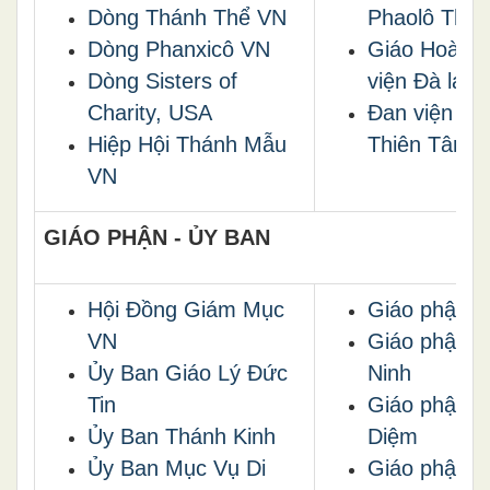
Dòng Thánh Thể VN
Phaolô Thiệ
Dòng Phanxicô VN
Giáo Hoàng
Dòng Sisters of
viện Đà lạt
Charity, USA
Đan viện Bi
Hiệp Hội Thánh Mẫu
Thiên Tâm
VN
GIÁO PHẬN - ỦY BAN
Hội Đồng Giám Mục
Giáo phận V
VN
Giáo phận B
Ủy Ban Giáo Lý Đức
Ninh
Tin
Giáo phận P
Ủy Ban Thánh Kin
h
Diệm
Ủy Ban Mục Vụ Di
Giáo phận Đ