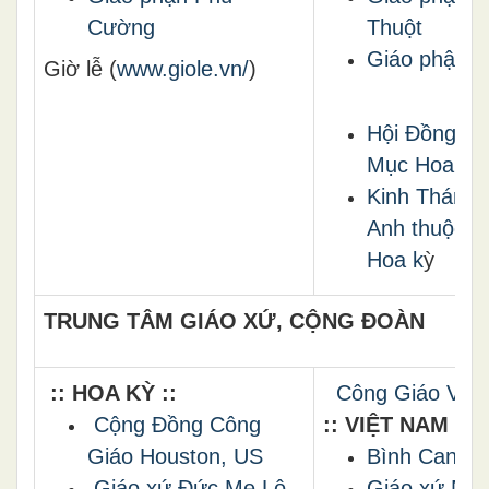
Cường
Thuột
Giáo phận 
Giờ lễ (
www.giole.vn/
)
Hội Đồng G
Mục Hoa Kỳ
Kinh Thánh 
Anh thuộc
Hoa k
ỳ
TRUNG TÂM GIÁO XỨ, CỘNG ĐOÀN
:: HOA KỲ ::
Công Giáo VN t
Cộng Đồng Công
:: VIỆT NAM ::
Giáo
Houston, US
Bình Cang
Giáo xứ Đức Mẹ Lộ
Giáo xứ Ng