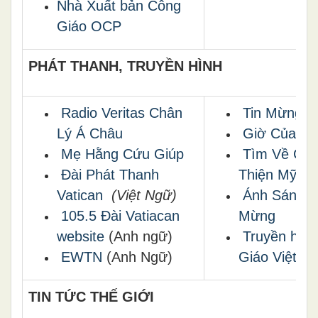
Nhà Xuất bản Công
Giáo OCP
PHÁT THANH, TRUYỀN HÌNH
Radio Veritas Chân
Tin Mừng S
Lý Á Châu
Giờ Của M
Mẹ Hằng Cứu Giúp
Tìm Về Ch
Ðài Phát Thanh
Thiện Mỹ
Vatican
(Việt Ngữ)
Ánh Sáng T
105.5 Đài Vatiacan
Mừng
website
(Anh ngữ)
Truyền hìn
EWTN
(Anh Ngữ)
Giáo Việt N
TIN TỨC THẾ GIỚI