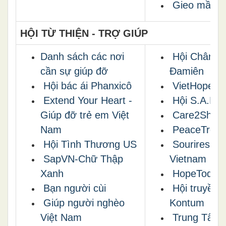
Gieo mầm t
HỘI TỪ THIỆN - TRỢ GIÚP
Danh sách các nơi
Hội Chân P
cần sự giúp đỡ
Đamiên
Hội bác ái Phanxicô
VietHope
Extend Your Heart -
Hội S.A.R.A
Giúp đỡ trẻ em Việt
Care2Shar
Nam
PeaceTreeV
Hội Tình Thương US
Sourires du
SapVN-Chữ Thập
Vietnam
Xanh
HopeToday
Bạn người cùi
Hội truyền 
Giúp người nghèo
Kontum
Việt Nam
Trung Tâm