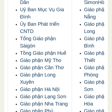
Dân
SimonHòa
Uỷ Ban Mục Vụ Gia
Giáo phận 
Đình
Nẵng
Ủy Ban Phát triển
Giáo phận V
CNTD
Long
Tổng Giáo phận
Giáo phận T
Sàigòn
Bình
Tồng Giáo phận Huế
Giáo phận 
Giáo phận Mỹ Tho
Thiết
Giáo phận Cần Thơ
Giáo phận H
Giáo phận Long
Phòng
Xuyên
Giáo phận L
Giáo phận Hà Nội
Sơn
Giáo phận Lạng Sơn
Giáo phận 
Giáo phận Nha Trang
Hóa
Giáo phận Phú
Giáo phận 