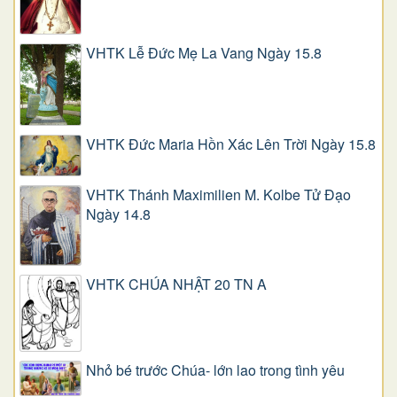
VHTK Lễ Đức Mẹ La Vang Ngày 15.8
VHTK Đức Maria Hồn Xác Lên Trời Ngày 15.8
VHTK Thánh Maximilien M. Kolbe Tử Đạo
Ngày 14.8
VHTK CHÚA NHẬT 20 TN A
Nhỏ bé trước Chúa- lớn lao trong tình yêu