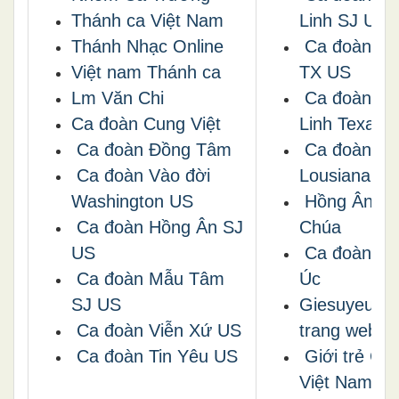
Thánh ca Việt Nam
Linh SJ US
Thánh Nhạc Online
Ca đoàn Th
Việt nam Thánh ca
TX US
Lm Văn Chi
Ca đoàn Th
Ca đoàn Cung Việt
Linh Texas 
Ca đoàn Đồng Tâm
Ca đoàn Glo
Ca đoàn Vào đời
Lousiana U
Washington US
Hồng Ân Th
Ca đoàn Hồng Ân SJ
Chúa
US
Ca đoàn Ng
Ca đoàn Mẫu Tâm
Úc
SJ US
Giesuyeuem
Ca đoàn Viễn Xứ US
trang web bạ
Ca đoàn Tin Yêu US
Giới trẻ Cô
Việt Nam