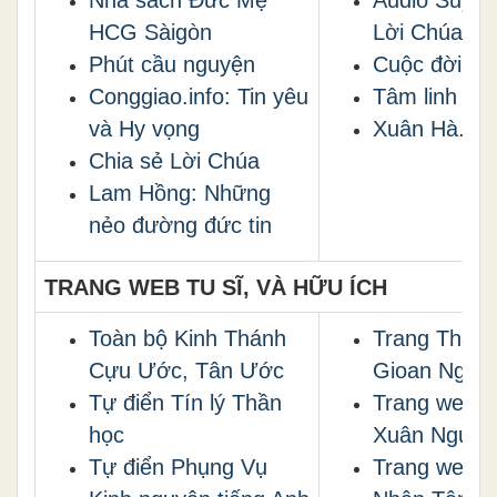
Nhà sách Đức Mẹ
Audio Suy N
HCG Sàigòn
Lời Chúa
Phút cầu nguyện
Cuộc đời dâ
Conggiao.info: Tin yêu
Tâm linh vào
và Hy vọng
Xuân Hà.net
Chia sẻ Lời Chúa
Lam Hồng: Những
nẻo đường đức tin
TRANG WEB TU SĨ, VÀ HỮU ÍCH
Toàn bộ Kinh Thánh
Trang Thán
Cựu Ước, Tân Ước
Gioan Nguyễ
Tự điển Tín lý Thần
Trang web 
học
Xuân Nguyê
Tự điển Phụng Vụ
Trang web 