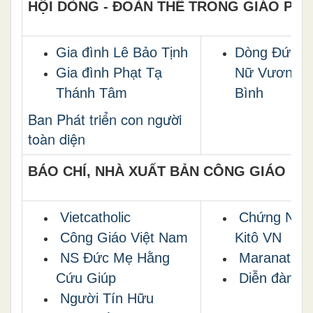
HỘI DÒNG - ĐOÀN THỂ TRONG GIÁO PH
Gia đình Lê Bảo Tịnh
Dòng Đức M
Gia đình Phạt Tạ
Nữ Vương 
Thánh Tâm
Bình
Ban Phát triển con người
toàn diện
BÁO CHÍ, NHÀ XUẤT BẢN CÔNG GIÁO
Vietcatholic
Chứng Nhâ
Công Giáo Việt Nam
Kitô VN
NS Ðức Mẹ Hằng
Maranatha
Cứu Giúp
Diễn đàn G
Người Tín Hữu