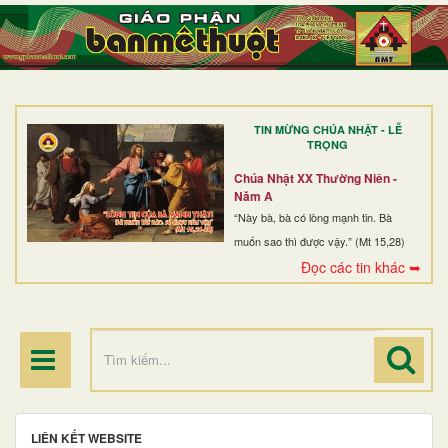
TRANG NHẤT
GIỚI THIỆU
GIÁO XỨ
TIN MỪNG CHÚA NHẬT - LỄ
DÒNG TU
TRỌNG
BAN MỤC VỤ
Chúa Nhật XX Thường Niên -
Năm A
ĐOÀN THỂ CG
“Này bà, bà có lòng mạnh tin. Bà
muốn sao thì được vậy.” (Mt 15,28)
LINH MỤC
Đọc các tin khác ➥
ĐIỂM HÀNH HƯƠNG
LIÊN KẾT WEBSITE