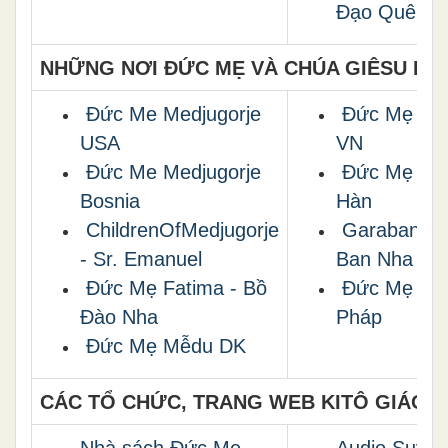
Đạo Quê H
NHỮNG NƠI ÐỨC MẸ VÀ CHÚA GIÊSU HIỆ
Ðức Me Medjugorje
Ðức Mẹ La
USA
VN
Ðức Me Medjugorje
Ðức Mẹ Naj
Bosnia
Hàn
ChildrenOfMedjugorje
Garabandal
- Sr. Emanuel
Ban Nha
Ðức Mẹ Fatima - Bồ
Ðức Mẹ Lộ 
Ðào Nha
Pháp
Đức Mẹ Mễdu DK
CÁC TỔ CHỨC, TRANG WEB KITÔ GIÁO