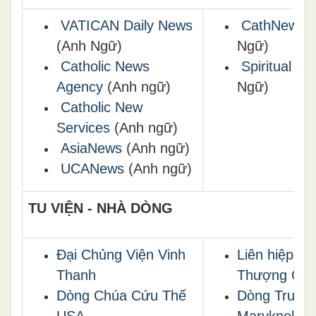
VATICAN Daily News
CathNews
(
(Anh Ngữ)
Ngữ)
Catholic News
Spiritual Dai
Agency
(Anh ngữ)
Ngữ)
Catholic New
Services
(Anh ngữ)
AsiaNews
(Anh ngữ)
UCANews
(Anh ngữ)
TU VIỆN - NHÀ DÒNG
Đại Chủng Viện Vinh
Liên hiệp Bề
Thanh
Thượng Cấ
Dòng Chúa Cứu Thế
Dòng Truyền