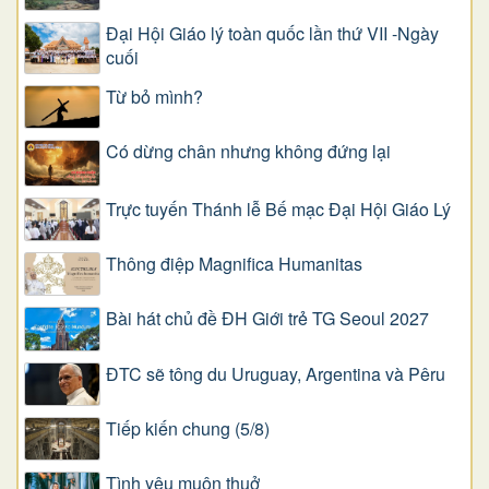
Đại Hội Giáo lý toàn quốc lần thứ VII -Ngày
cuối
Từ bỏ mình?
Có dừng chân nhưng không đứng lại
Trực tuyến Thánh lễ Bế mạc Đại Hội Giáo Lý
Thông điệp Magnifica Humanitas
Bài hát chủ đề ĐH Giới trẻ TG Seoul 2027
ĐTC sẽ tông du Uruguay, Argentina và Pêru
Tiếp kiến chung (5/8)
Tình yêu muôn thuở