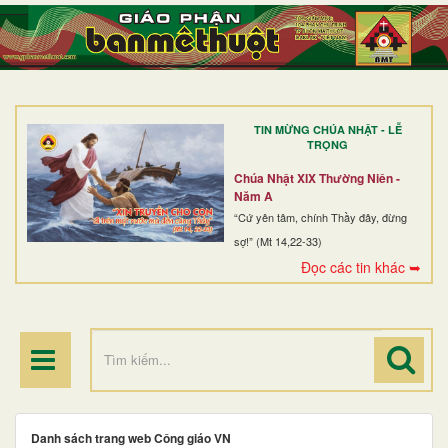
TRANG NHẤT
GIỚI THIỆU
GIÁO XỨ
TIN MỪNG CHÚA NHẬT - LỄ
DÒNG TU
TRỌNG
BAN MỤC VỤ
Chúa Nhật XIX Thường Niên -
Năm A
ĐOÀN THỂ CG
“Cứ yên tâm, chính Thầy đây, đừng
sợ!” (Mt 14,22-33)
LINH MỤC
Đọc các tin khác ➥
ĐIỂM HÀNH HƯƠNG
Danh sách trang web Công giáo VN