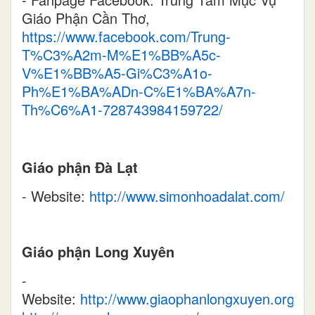
Giáo Phận Cần Thơ,
https://www.facebook.com/Trung-
T%C3%A2m-M%E1%BB%A5c-
V%E1%BB%A5-Gi%C3%A1o-
Ph%E1%
BA
%
ADn
-C%E1%BA%A7n-
Th%C6%A1-728743984159722/
Giáo phận Đà Lạt
- Website:
http://www.simonhoadalat.com/
Giáo phận Long Xuyên
-
Website:
http://www.giaophanlongxuyen.org
/