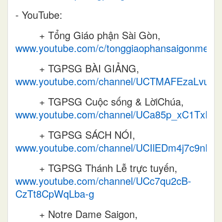
- YouTube:
+
Tổng Giáo phận Sài Gòn,
www.youtube.com/c/tonggiaophansaigonmedia
+
TGPSG BÀI GIẢNG,
www.youtube.com/channel/UCTMAFEzaLvuz
+
TGPSG Cuộc sống & LờiChúa,
www.youtube.com/channel/UCa85p_xC1TxF
+
TGPSG SÁCH NÓI,
www.youtube.com/channel/UCIlEDm4j7c9nD
+
TGPSG Thánh Lễ trực tuyến,
www.youtube.com/channel/UCc7qu2cB-
CzTt8CpWqLba-g
+
Notre Dame Saigon,