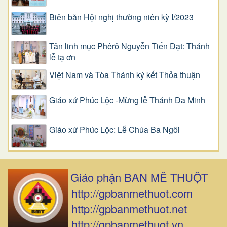
Biên bản Hội nghị thường niên kỳ I/2023
Tân linh mục Phêrô Nguyễn Tiến Đạt: Thánh
lễ tạ ơn
Việt Nam và Tòa Thánh ký kết Thỏa thuận
Giáo xứ Phúc Lộc -Mừng lễ Thánh Đa Minh
Giáo xứ Phúc Lộc: Lễ Chúa Ba Ngôi
Giáo phận BAN MÊ THUỘT
http://gpbanmethuot.com
http://gpbanmethuot.net
http://gpbanmethuot.vn