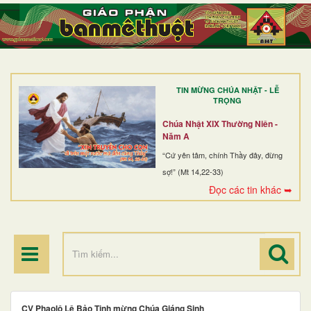
TRANG NHẤT
GIỚI THIỆU
GIÁO XỨ
TIN MỪNG CHÚA NHẬT - LỄ
DÒNG TU
TRỌNG
BAN MỤC VỤ
Chúa Nhật XIX Thường Niên -
Năm A
ĐOÀN THỂ CG
“Cứ yên tâm, chính Thầy đây, đừng
sợ!” (Mt 14,22-33)
LINH MỤC
Đọc các tin khác ➥
ĐIỂM HÀNH HƯƠNG
CV Phaolô Lê Bảo Tịnh mừng Chúa Giáng Sinh