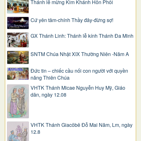
Thánh lễ mừng Kim Khánh Hôn Phối
Cứ yên tâm-chính Thầy đây-đừng sợ!
GX Thánh Linh: Thánh lễ kính Thánh Đa Minh
SNTM Chúa Nhật XIX Thường Niên -Năm A
Đức tin – chiếc cầu nối con người với quyền
năng Thiên Chúa
VHTK Thánh Micae Nguyễn Huy Mỹ, Giáo
dân, ngày 12.08
VHTK Thánh Giacôbê Ðỗ Mai Năm, Lm, ngày
12.8