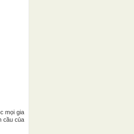
c mọi gia
n cầu của