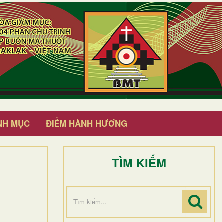
NH MỤC
ĐIỂM HÀNH HƯƠNG
TÌM KIẾM