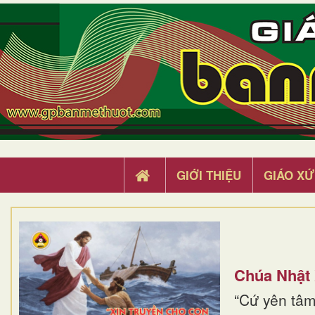
GIỚI THIỆU
GIÁO XỨ
Chúa Nhật
“Cứ yên tâm