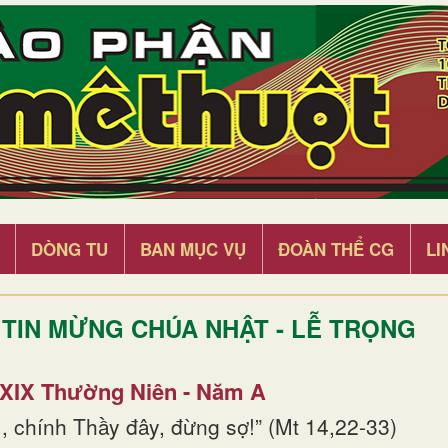
DÒNG TU
BAN MỤC VỤ
ĐOÀN THỂ CG
LI
TIN MỪNG CHÚA NHẬT - LỄ TRỌNG
 XIX Thường Niên - Năm A
, chính Thầy đây, đừng sợ!” (Mt 14,22-33)