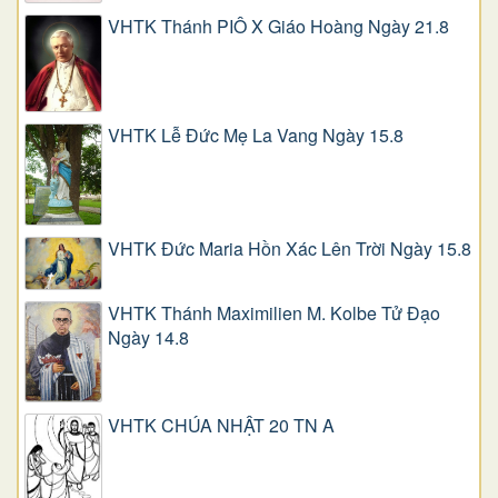
VHTK Thánh PIÔ X Giáo Hoàng Ngày 21.8
VHTK Lễ Đức Mẹ La Vang Ngày 15.8
VHTK Đức Maria Hồn Xác Lên Trời Ngày 15.8
VHTK Thánh Maximilien M. Kolbe Tử Đạo
Ngày 14.8
VHTK CHÚA NHẬT 20 TN A