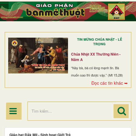
TRANG NHẤT
GIỚI THIỆU
GIÁO XỨ
TIN MỪNG CHÚA NHẬT - LỄ
DÒNG TU
TRỌNG
BAN MỤC VỤ
Chúa Nhật XX Thường Niên -
Năm A
ĐOÀN THỂ CG
“Này bà, bà có lòng mạnh tin. Bà
muốn sao thì được vậy.” (Mt 15,28)
LINH MỤC
Đọc các tin khác ➥
ĐIỂM HÀNH HƯƠNG
Giáo hạt Đăk Mil - Sinh hoạt Giới Trẻ