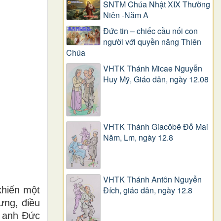
SNTM Chúa Nhật XIX Thường
Niên -Năm A
Đức tin – chiếc cầu nối con
người với quyền năng Thiên
Chúa
VHTK Thánh Micae Nguyễn
Huy Mỹ, Giáo dân, ngày 12.08
VHTK Thánh Giacôbê Ðỗ Mai
Năm, Lm, ngày 12.8
VHTK Thánh Antôn Nguyễn
hiến một
Ðích, giáo dân, ngày 12.8
ưng, điều
à anh Đức