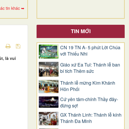
ác tin khác ➥
TIN MỚI
CN 19 TN A- 5 phút Lời Chúa
với Thiếu Nhi
, là vui
Giáo xứ Ea Tul: Thánh lễ ban
bí tích Thêm sức
Thánh lễ mừng Kim Khánh
Hôn Phối
Cứ yên tâm-chính Thầy đây-
đừng sợ!
GX Thánh Linh: Thánh lễ kính
Thánh Đa Minh