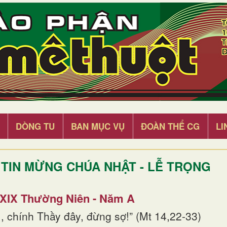
DÒNG TU
BAN MỤC VỤ
ĐOÀN THỂ CG
LI
TIN MỪNG CHÚA NHẬT - LỄ TRỌNG
 XIX Thường Niên - Năm A
, chính Thầy đây, đừng sợ!” (Mt 14,22-33)