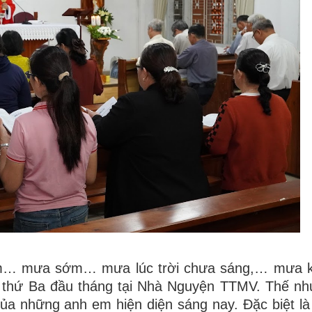
… mưa sớm… mưa lúc trời chưa sáng,… mưa k
 thứ Ba đầu tháng tại Nhà Nguyện TTMV. Thế nh
của những anh em hiện diện sáng nay. Đặc biệt l