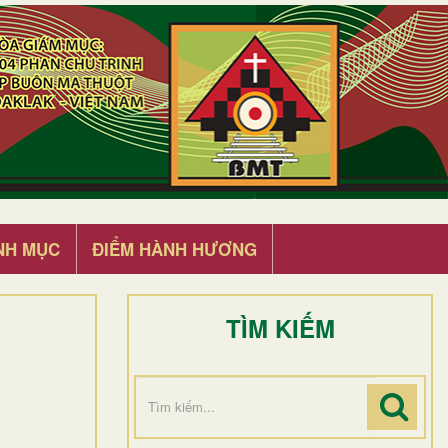
NH MỤC
ĐIỂM HÀNH HƯƠNG
TÌM KIẾM