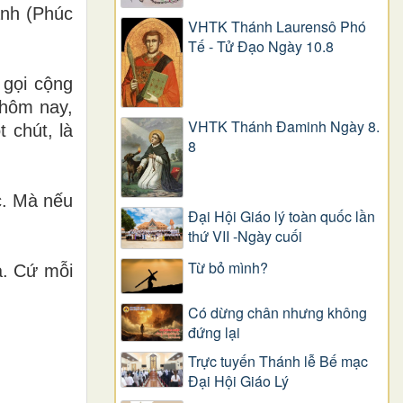
ành (Phúc
VHTK Thánh Laurensô Phó
Tế - Tử Đạo Ngày 10.8
 gọi cộng
 hôm nay,
VHTK Thánh Đaminh Ngày 8.
 chút, là
8
c. Mà nếu
Đại Hội Giáo lý toàn quốc lần
thứ VII -Ngày cuối
Từ bỏ mình?
a. Cứ mỗi
Có dừng chân nhưng không
đứng lại
Trực tuyến Thánh lễ Bế mạc
Đại Hội Giáo Lý