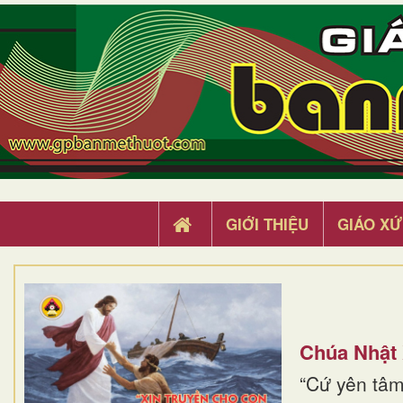
GIỚI THIỆU
GIÁO XỨ
Chúa Nhật
“Cứ yên tâm