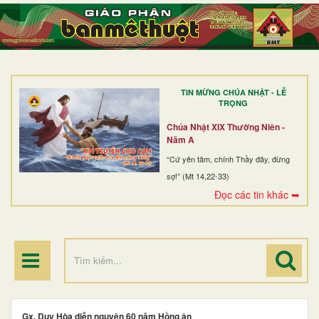
TRANG NHẤT
GIỚI THIỆU
GIÁO XỨ
TIN MỪNG CHÚA NHẬT - LỄ
DÒNG TU
TRỌNG
BAN MỤC VỤ
Chúa Nhật XIX Thường Niên -
Năm A
ĐOÀN THỂ CG
“Cứ yên tâm, chính Thầy đây, đừng
sợ!” (Mt 14,22-33)
LINH MỤC
Đọc các tin khác ➥
ĐIỂM HÀNH HƯƠNG
Gx. Duy Hòa diễn nguyện 60 năm Hồng ân