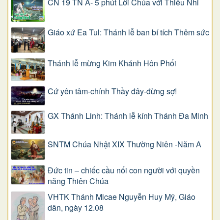
CN 19 TN A- 5 phút Lời Chúa với Thiếu Nhi
Giáo xứ Ea Tul: Thánh lễ ban bí tích Thêm sức
Thánh lễ mừng Kim Khánh Hôn Phối
Cứ yên tâm-chính Thầy đây-đừng sợ!
GX Thánh Linh: Thánh lễ kính Thánh Đa Minh
SNTM Chúa Nhật XIX Thường Niên -Năm A
Đức tin – chiếc cầu nối con người với quyền
năng Thiên Chúa
VHTK Thánh Micae Nguyễn Huy Mỹ, Giáo
dân, ngày 12.08