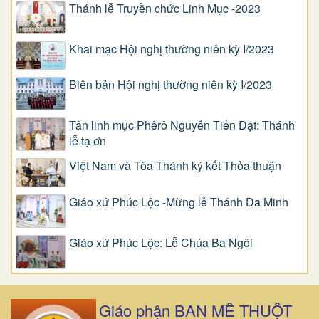
Thánh lễ Truyền chức Linh Mục -2023
Khai mạc Hội nghị thường niên kỳ I/2023
Biên bản Hội nghị thường niên kỳ I/2023
Tân linh mục Phêrô Nguyễn Tiến Đạt: Thánh
lễ tạ ơn
Việt Nam và Tòa Thánh ký kết Thỏa thuận
Giáo xứ Phúc Lộc -Mừng lễ Thánh Đa Minh
Giáo xứ Phúc Lộc: Lễ Chúa Ba Ngôi
Giáo phận BAN MÊ THUỘT