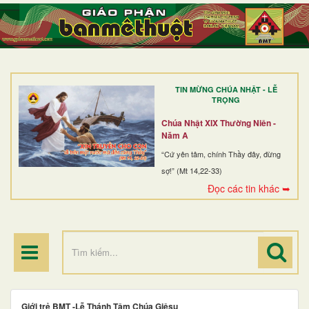
TRANG NHẤT
GIỚI THIỆU
GIÁO XỨ
TIN MỪNG CHÚA NHẬT - LỄ
DÒNG TU
TRỌNG
BAN MỤC VỤ
Chúa Nhật XIX Thường Niên -
Năm A
ĐOÀN THỂ CG
“Cứ yên tâm, chính Thầy đây, đừng
sợ!” (Mt 14,22-33)
LINH MỤC
Đọc các tin khác ➥
ĐIỂM HÀNH HƯƠNG
Giới trẻ BMT -Lễ Thánh Tâm Chúa Giêsu