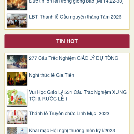
Đức tin lớn lên trong giông bão (Mt 14,22-33)
LBT: Thánh lễ Cầu nguyện tháng Tám 2026
TIN HOT
277 Câu Trắc Nghiệm GIÁO LÝ DỰ TÒNG
Nghi thức lễ Gia Tiên
Vui Học Giáo Lý 531 Câu Trắc Nghiệm XƯNG
TỘI & RƯỚC LỄ 1
Thánh lễ Truyền chức Linh Mục -2023
Khai mạc Hội nghị thường niên kỳ I/2023