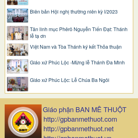
Biên bản Hội nghị thường niên kỳ I/2023
Tân linh mục Phêrô Nguyễn Tiến Đạt: Thánh
lễ tạ ơn
Việt Nam và Tòa Thánh ký kết Thỏa thuận
Giáo xứ Phúc Lộc -Mừng lễ Thánh Đa Minh
Giáo xứ Phúc Lộc: Lễ Chúa Ba Ngôi
Giáo phận BAN MÊ THUỘT
http://gpbanmethuot.com
http://gpbanmethuot.net
http://gpbanmethuot.vn