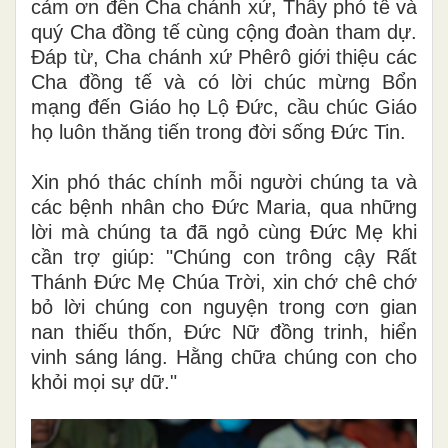
cảm ơn đến Cha chánh xứ, Thầy phó tế và
quý Cha đồng tế cùng cộng đoàn tham dự.
Đáp từ, Cha chánh xứ Phêrô giới thiệu các
Cha đồng tế và có lời chúc mừng Bổn
mạng đến Giáo họ Lộ Đức, cầu chúc Giáo
họ luôn thăng tiến trong đời sống Đức Tin.
Xin phó thác chính mỗi người chúng ta và
các bệnh nhân cho Đức Maria, qua những
lời mà chúng ta đã ngỏ cùng Đức Mẹ khi
cần trợ giúp: "Chúng con trông cậy Rất
Thánh Đức Mẹ Chúa Trời, xin chớ chê chớ
bỏ lời chúng con nguyện trong cơn gian
nan thiếu thốn, Đức Nữ đồng trinh, hiển
vinh sáng láng. Hằng chữa chúng con cho
khỏi mọi sự dữ."