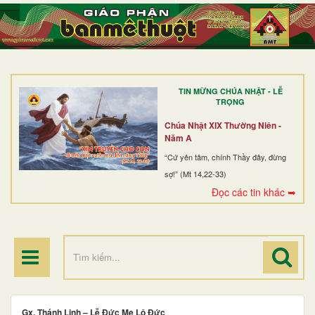
TRANG NHẤT
GIỚI THIỆU
GIÁO XỨ
TIN MỪNG CHÚA NHẬT - LỄ
DÒNG TU
TRỌNG
BAN MỤC VỤ
Chúa Nhật XIX Thường Niên -
Năm A
ĐOÀN THỂ CG
“Cứ yên tâm, chính Thầy đây, đừng
sợ!” (Mt 14,22-33)
LINH MỤC
Đọc các tin khác ➥
ĐIỂM HÀNH HƯƠNG
Gx. Thánh Linh – Lễ Đức Mẹ Lộ Đức