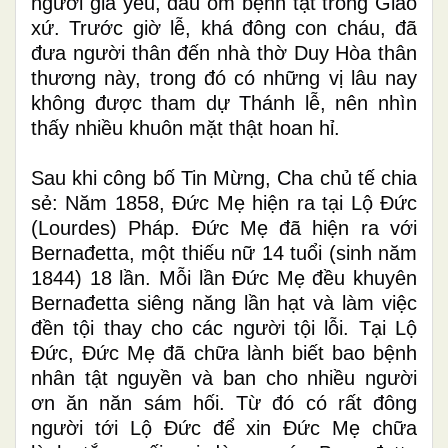
người già yếu, đau ốm bệnh tật trong Giáo
xứ. Trước giờ lễ, khá đông con cháu, đã
đưa người thân đến nhà thờ Duy Hòa thân
thương này, trong đó có những vị lâu nay
không được tham dự Thánh lễ, nên nhìn
thấy nhiều khuôn mặt thật hoan hỉ.
Sau khi công bố Tin Mừng, Cha chủ tế chia
sẻ: Năm 1858, Đức Mẹ hiện ra tại Lộ Đức
(Lourdes) Pháp. Đức Mẹ đã hiện ra với
Bernađetta, một thiếu nữ 14 tuổi (sinh năm
1844) 18 lần. Mỗi lần Đức Mẹ đều khuyên
Bernađetta siêng năng lần hạt và làm việc
đền tội thay cho các người tội lỗi. Tại Lộ
Đức, Đức Mẹ đã chữa lành biết bao bệnh
nhân tật nguyền và ban cho nhiều người
ơn ăn năn sám hối. Từ đó có rất đông
người tới Lộ Đức để xin Đức Mẹ chữa