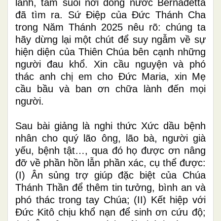
lành, tắm suối nơi dòng nước Bernađetta
đã tìm ra. Sứ Điệp của Đức Thánh Cha
trong Năm Thánh 2025 nêu rõ: chúng ta
hãy dừng lại một chút để suy ngẫm về sự
hiện diện của Thiên Chúa bên cạnh những
người đau khổ. Xin cầu nguyện và phó
thác anh chị em cho Đức Maria, xin Mẹ
cầu bầu và ban ơn chữa lành đến mọi
người.
Sau bài giảng là nghi thức Xức dầu bệnh
nhân cho quý lão ông, lão bà, người già
yếu, bệnh tật…, qua đó họ được ơn nâng
đỡ về phần hồn lẫn phần xác, cụ thể được:
(I) Ân sủng trợ giúp đặc biệt của Chúa
Thánh Thần để thêm tin tưởng, bình an và
phó thác trong tay Chúa; (II) Kết hiệp với
Đức Kitô chịu khổ nạn để sinh ơn cứu độ;