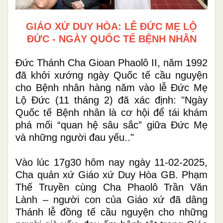
GIÁO XỨ DUY HÒA: LỄ ĐỨC MẸ LỘ
ĐỨC - NGÀY QUỐC TẾ BỆNH NHÂN
Đức Thánh Cha Gioan Phaolô II, năm 1992
đã khởi xướng ngày Quốc tế cầu nguyện
cho Bệnh nhân hàng năm vào lễ Đức Mẹ
Lộ Đức (11 tháng 2) đã xác định: "Ngày
Quốc tế Bệnh nhân là cơ hội để tái khám
phá mối “quan hệ sâu sắc” giữa Đức Mẹ
và những người đau yếu.."
Vào lúc 17g30 hôm nay ngày 11-02-2025,
Cha quản xứ Giáo xứ Duy Hòa GB. Phạm
Thế Truyền cùng Cha Phaolô Trần Văn
Lành – người con của Giáo xứ đã dâng
Thánh lễ đồng tế cầu nguyện cho những