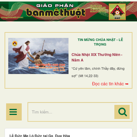
TRANG NHẤT
GIỚI THIỆU
GIÁO XỨ
TIN MỪNG CHÚA NHẬT - LỄ
DÒNG TU
TRỌNG
BAN MỤC VỤ
Chúa Nhật XIX Thường Niên -
Năm A
ĐOÀN THỂ CG
“Cứ yên tâm, chính Thầy đây, đừng
sợ!” (Mt 14,22-33)
LINH MỤC
Đọc các tin khác ➥
ĐIỂM HÀNH HƯƠNG
Lễ Đức Mẹ Lộ Đức tại Gx. Duy Hòa