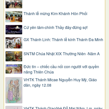
Thánh lễ mừng Kim Khánh Hôn Phối
Cứ yên tâm-chính Thầy đây-đừng sợ!
GX Thánh Linh: Thánh lễ kính Thánh Đa Minh
SNTM Chúa Nhật XIX Thường Niên -Năm A
Đức tin – chiếc cầu nối con người với quyền
năng Thiên Chúa
VHTK Thánh Micae Nguyễn Huy Mỹ, Giáo
dân, ngày 12.08
VHTK Thánh Giacôbê Ðỗ Mai Năm, Lm, ngày