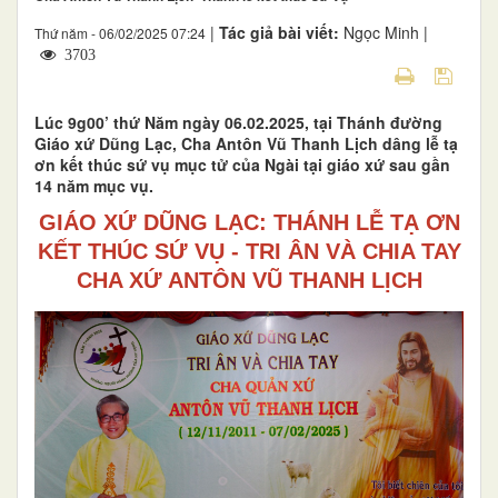
|
Tác giả bài viết:
Ngọc Minh |
Thứ năm - 06/02/2025 07:24
3703
Lúc 9g00’ thứ Năm ngày 06.02.2025, tại Thánh đường
Giáo xứ Dũng Lạc, Cha Antôn Vũ Thanh Lịch dâng lễ tạ
ơn kết thúc sứ vụ mục tử của Ngài tại giáo xứ sau gần
14 năm mục vụ.
GIÁO XỨ DŨNG LẠC: THÁNH LỄ TẠ ƠN
KẾT THÚC SỨ VỤ - TRI ÂN VÀ CHIA TAY
CHA XỨ ANTÔN VŨ THANH LỊCH