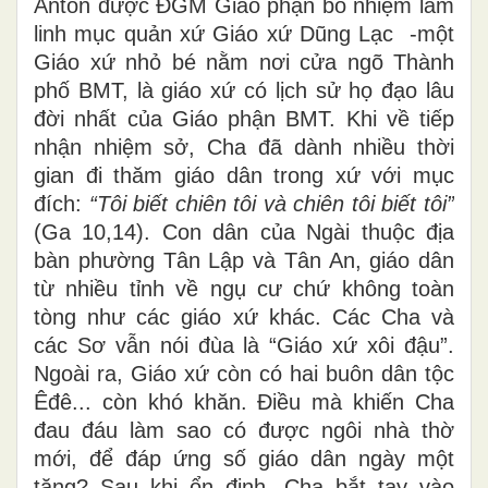
Antôn được ĐGM Giáo phận bổ nhiệm làm
linh mục quản xứ Giáo xứ Dũng Lạc -một
Giáo xứ nhỏ bé nằm nơi cửa ngõ Thành
phố BMT, là giáo xứ có lịch sử họ đạo lâu
đời nhất của Giáo phận BMT. Khi về tiếp
nhận nhiệm sở, Cha đã dành nhiều thời
gian đi thăm giáo dân trong xứ với mục
đích:
“Tôi biết chiên tôi và chiên tôi biết tôi”
(Ga 10,14). Con dân của Ngài thuộc địa
bàn phường Tân Lập và Tân An, giáo dân
từ nhiều tỉnh về ngụ cư chứ không toàn
tòng như các giáo xứ khác. Các Cha và
các Sơ vẫn nói đùa là “Giáo xứ xôi đậu”.
Ngoài ra, Giáo xứ còn có hai buôn dân tộc
Êđê... còn khó khăn. Điều mà khiến Cha
đau đáu làm sao có được ngôi nhà thờ
mới, để đáp ứng số giáo dân ngày một
tăng? Sau khi ổn định, Cha bắt tay vào