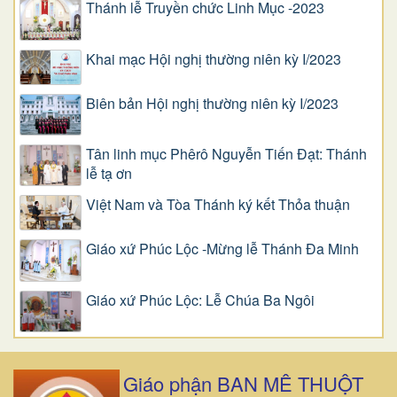
Thánh lễ Truyền chức Linh Mục -2023
Khai mạc Hội nghị thường niên kỳ I/2023
Biên bản Hội nghị thường niên kỳ I/2023
Tân linh mục Phêrô Nguyễn Tiến Đạt: Thánh
lễ tạ ơn
Việt Nam và Tòa Thánh ký kết Thỏa thuận
Giáo xứ Phúc Lộc -Mừng lễ Thánh Đa Minh
Giáo xứ Phúc Lộc: Lễ Chúa Ba Ngôi
Giáo phận BAN MÊ THUỘT