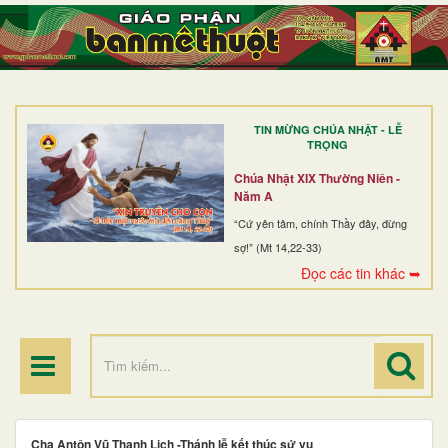
TRANG NHẤT
GIỚI THIỆU
GIÁO XỨ
TIN MỪNG CHÚA NHẬT - LỄ
DÒNG TU
TRỌNG
BAN MỤC VỤ
Chúa Nhật XIX Thường Niên -
Năm A
ĐOÀN THỂ CG
“Cứ yên tâm, chính Thầy đây, đừng
sợ!” (Mt 14,22-33)
LINH MỤC
Đọc các tin khác ➥
ĐIỂM HÀNH HƯƠNG
Cha Antôn Vũ Thanh Lịch -Thánh lễ kết thúc sứ vụ