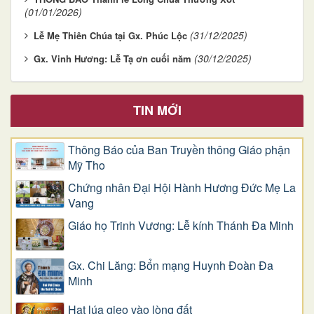
(01/01/2026)
(31/12/2025)
Lễ Mẹ Thiên Chúa tại Gx. Phúc Lộc
(30/12/2025)
Gx. Vinh Hương: Lễ Tạ ơn cuối năm
TIN MỚI
Thông Báo của Ban Truyền thông Giáo phận
Mỹ Tho
Chứng nhân Đại Hội Hành Hương Đức Mẹ La
Vang
Giáo họ Trinh Vương: Lễ kính Thánh Đa Minh
Gx. Chi Lăng: Bổn mạng Huynh Đoàn Đa
Minh
Hạt lúa gieo vào lòng đất