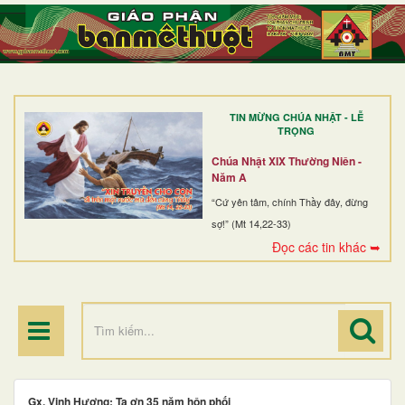
TRANG NHẤT
GIỚI THIỆU
GIÁO XỨ
TIN MỪNG CHÚA NHẬT - LỄ
DÒNG TU
TRỌNG
BAN MỤC VỤ
Chúa Nhật XIX Thường Niên -
Năm A
ĐOÀN THỂ CG
“Cứ yên tâm, chính Thầy đây, đừng
sợ!” (Mt 14,22-33)
LINH MỤC
Đọc các tin khác ➥
ĐIỂM HÀNH HƯƠNG
Gx. Vinh Hương: Tạ ơn 35 năm hôn phối