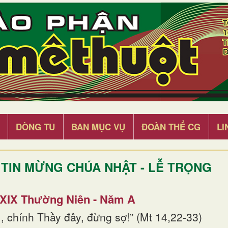
DÒNG TU
BAN MỤC VỤ
ĐOÀN THỂ CG
LI
TIN MỪNG CHÚA NHẬT - LỄ TRỌNG
 XIX Thường Niên - Năm A
, chính Thầy đây, đừng sợ!” (Mt 14,22-33)