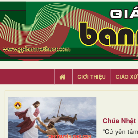
GIỚI THIỆU
GIÁO XỨ
Chúa Nhật
“Cứ yên tâm