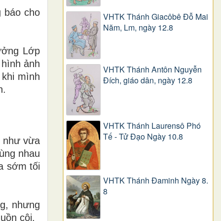
g báo cho
VHTK Thánh Giacôbê Ðỗ Mai
Năm, Lm, ngày 12.8
rưởng Lớp
 hình ảnh
VHTK Thánh Antôn Nguyễn
 khi mình
Ðích, giáo dân, ngày 12.8
n.
VHTK Thánh Laurensô Phó
Tế - Tử Đạo Ngày 10.8
ề như vừa
cùng nhau
 a sớm tối
VHTK Thánh Đaminh Ngày 8.
8
ng, nhưng
uồn cội.