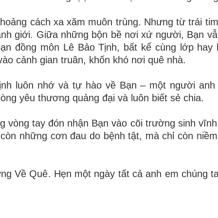
khoảng cách xa xăm muôn trùng. Nhưng từ trái ti
anh giới. Giữa những bộn bề nơi xứ người, Bạn v
bạn đồng môn Lê Bảo Tịnh, bất kể cùng lớp hay 
ào cảnh gian truân, khốn khó nơi quê nhà.
ịnh luôn nhớ và tự hào về Bạn – một người anh
òng yêu thương quảng đại và luôn biết sẻ chia.
 vòng tay đón nhận Bạn vào cõi trường sinh vĩnh
g còn những cơn đau do bệnh tật, mà chỉ còn niềm
ờng Về Quê. Hẹn một ngày tất cả anh em chúng ta