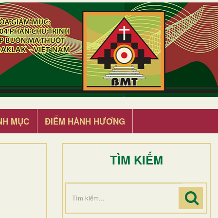
NH MỤC
ĐIỂM HÀNH HƯƠNG
TÌM KIẾM