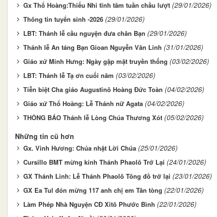
(29/01/2026)
Gx Thổ Hoàng:Thiếu Nhi tĩnh tâm tuần chầu lượt
(29/01/2026)
Thông tin tuyển sinh -2026
(29/01/2026)
LBT: Thánh lễ cầu nguyện đưa chân Bạn
(31/01/2026)
Thánh lễ An táng Bạn Gioan Nguyễn Văn Linh
(03/02/2026)
Giáo xứ Minh Hưng: Ngày gặp mặt truyền thống
(03/02/2026)
LBT: Thánh lễ Tạ ơn cuối năm
(04/02/2026)
Tiễn biệt Cha giáo Augustinô Hoàng Đức Toàn
(04/02/2026)
Giáo xứ Thổ Hoàng: Lễ Thánh nữ Agata
(05/02/2026)
THÔNG BÁO Thánh lễ Lòng Chúa Thương Xót
Những tin cũ hơn
(25/01/2026)
Gx. Vinh Hương: Chúa nhật Lời Chúa
(24/01/2026)
Cursillo BMT mừng kính Thánh Phaolô Trở Lại
(23/01/2026)
GX Thánh Linh: Lễ Thánh Phaolô Tông đồ trở lại
(22/01/2026)
GX Ea Tul đón mừng 117 anh chị em Tân tòng
(22/01/2026)
Làm Phép Nhà Nguyện CĐ Xitô Phước Bình