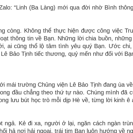
Zalo: “Linh (Ba Làng) mới qua đời nhờ Bình thôn
ứng còng. Không thể thực hiện được công việc T
loạt thông tin về Bạn. Những lời chia buồn, những
, ai cũng thổ lộ tâm tình yêu quý Bạn. Ước chi,
Lê Bảo Tịnh tiếc thương, quý mến như đối với Bạ
ưới mái trường Chủng viện Lê Bảo Tịnh đang ùa v
rong đầu chẳng theo thứ tự nào. Chúng mình đã 
ong lưu bút học trò mỗi dịp Hè về, từng lời kinh ê
ngả. Kẻ đi xa, người ở lại, ngăn cách ngàn trù
ối hả nơi hải ngoại, trái tim Bạn luôn hướng về ng