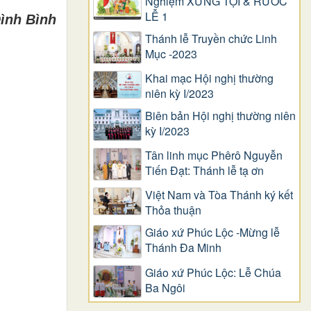
Nghiệm XƯNG TỘI & RƯỚC
LỄ 1
ình Bình
Thánh lễ Truyền chức Linh
Mục -2023
Khai mạc Hội nghị thường
niên kỳ I/2023
Biên bản Hội nghị thường niên
kỳ I/2023
Tân linh mục Phêrô Nguyễn
Tiến Đạt: Thánh lễ tạ ơn
Việt Nam và Tòa Thánh ký kết
Thỏa thuận
Giáo xứ Phúc Lộc -Mừng lễ
Thánh Đa Minh
Giáo xứ Phúc Lộc: Lễ Chúa
Ba Ngôi