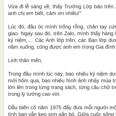
Vừa đi lễ sáng về, thấy Trưởng Lớp báo trên 
anh chị em biết, cảm ơn nhiều!”
Lúc đó, đầu óc mình trống rỗng, chân tay c
giao. Ngay sau đó, trên Zalo, mình thấy hàng 
kỷ niệm,… Các Anh lớp trên, các Bạn lớp dưới
nằm xuống, cũng được anh em trong Gia đình 
Linh thân mến,
Trong đầu mình lúc này, bao nhiêu kỷ niệm d
mới hôm qua, bao nhiêu hình ảnh nhảy múa t
lớn lên trong từng trang sách, từng câu chữ tr
trong lý tưởng cao vời.
Dẫu biến cố năm 1975 đẩy đưa mỗi người một 
tình bạn vẫn keo sơn gắn bó. Giữa cuộc sống h