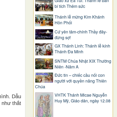
Giáo xứ Ea Tul: Thánh lễ ban
bí tích Thêm sức
Thánh lễ mừng Kim Khánh
Hôn Phối
Cứ yên tâm-chính Thầy đây-
đừng sợ!
GX Thánh Linh: Thánh lễ kính
Thánh Đa Minh
SNTM Chúa Nhật XIX Thường
Niên -Năm A
Đức tin – chiếc cầu nối con
người với quyền năng Thiên
Chúa
VHTK Thánh Micae Nguyễn
mình. Dẫu
Huy Mỹ, Giáo dân, ngày 12.08
 như thắt