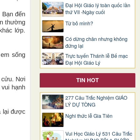
Đại Hội Giáo lý toàn quốc lần
thứ VII -Ngày cuối
m Bạn đến
ẫn thường
Từ bỏ mình?
khác lớp.
Có dừng chân nhưng không
đứng lại
 em sống
Trực tuyến Thánh lễ Bế mạc
Đại Hội Giáo Lý
 cửu. Nơi
TIN HOT
 vui hạnh
277 Câu Trắc Nghiệm GIÁO
LÝ DỰ TÒNG
 lại được
Nghi thức lễ Gia Tiên
Vui Học Giáo Lý 531 Câu Trắc