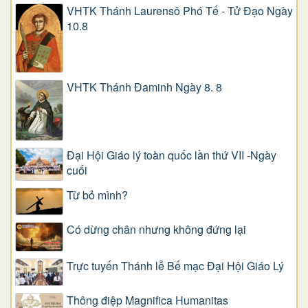
VHTK Thánh Laurensô Phó Tế - Tử Đạo Ngày
10.8
VHTK Thánh Đaminh Ngày 8. 8
Đại Hội Giáo lý toàn quốc lần thứ VII -Ngày
cuối
Từ bỏ mình?
Có dừng chân nhưng không đứng lại
Trực tuyến Thánh lễ Bế mạc Đại Hội Giáo Lý
Thông điệp Magnifica Humanitas