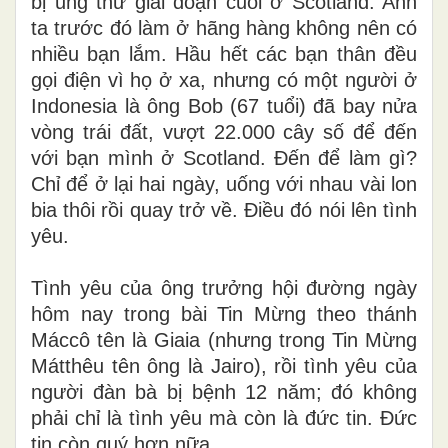
bị ung thư giai đoạn cuối ở Scotland. Anh
ta trước đó làm ở hãng hàng không nên có
nhiều bạn lắm. Hầu hết các bạn thân đều
gọi điện vì họ ở xa, nhưng có một người ở
Indonesia là ông Bob (67 tuổi) đã bay nửa
vòng trái đất, vượt 22.000 cây số để đến
với bạn mình ở Scotland. Đến để làm gì?
Chỉ để ở lại hai ngày, uống với nhau vài lon
bia thôi rồi quay trở về. Điều đó nói lên tình
yêu.
Tình yêu của ông trưởng hội đường ngày
hôm nay trong bài Tin Mừng theo thánh
Máccô tên là Giaia (nhưng trong Tin Mừng
Mátthêu tên ông là Jairo), rồi tình yêu của
người đàn bà bị bệnh 12 năm; đó không
phải chỉ là tình yêu mà còn là đức tin. Đức
tin còn quý hơn nữa.