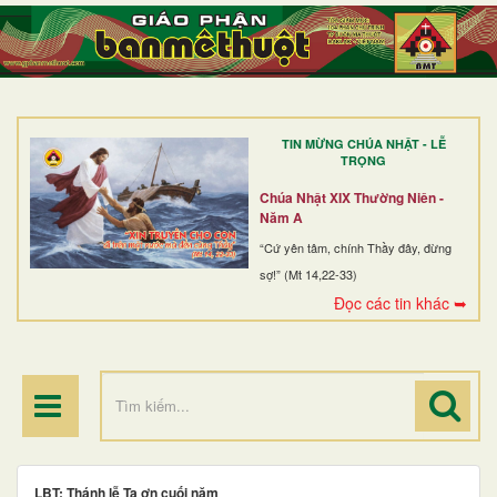
TRANG NHẤT
GIỚI THIỆU
GIÁO XỨ
TIN MỪNG CHÚA NHẬT - LỄ
DÒNG TU
TRỌNG
BAN MỤC VỤ
Chúa Nhật XIX Thường Niên -
Năm A
ĐOÀN THỂ CG
“Cứ yên tâm, chính Thầy đây, đừng
sợ!” (Mt 14,22-33)
LINH MỤC
Đọc các tin khác ➥
ĐIỂM HÀNH HƯƠNG
LBT: Thánh lễ Tạ ơn cuối năm