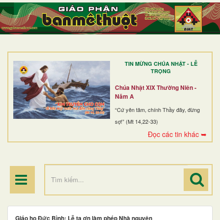
TRANG NHẤT
GIỚI THIỆU
GIÁO XỨ
TIN MỪNG CHÚA NHẬT - LỄ
DÒNG TU
TRỌNG
BAN MỤC VỤ
Chúa Nhật XIX Thường Niên -
Năm A
ĐOÀN THỂ CG
“Cứ yên tâm, chính Thầy đây, đừng
sợ!” (Mt 14,22-33)
LINH MỤC
Đọc các tin khác ➥
ĐIỂM HÀNH HƯƠNG
Giáo họ Đức Bình: Lễ tạ ơn làm phép Nhà nguyện