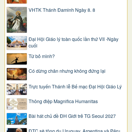
VHTK Thánh Đaminh Ngày 8. 8
Đại Hội Giáo lý toàn quốc lần thứ VII -Ngày
cuối
Từ bỏ mình?
Có dừng chân nhưng không đứng lại
Trực tuyến Thánh lễ Bế mạc Đại Hội Giáo Lý
Thông điệp Magnifica Humanitas
Bài hát chủ đề ĐH Giới trẻ TG Seoul 2027
ĐTC sẽ tông du Uruguay, Argentina và Pêru