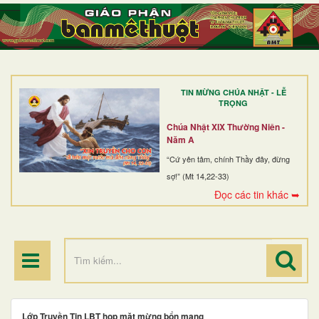
TRANG NHẤT
GIỚI THIỆU
GIÁO XỨ
TIN MỪNG CHÚA NHẬT - LỄ
DÒNG TU
TRỌNG
BAN MỤC VỤ
Chúa Nhật XIX Thường Niên -
Năm A
ĐOÀN THỂ CG
“Cứ yên tâm, chính Thầy đây, đừng
sợ!” (Mt 14,22-33)
LINH MỤC
Đọc các tin khác ➥
ĐIỂM HÀNH HƯƠNG
Lớp Truyền Tin LBT họp mặt mừng bổn mạng