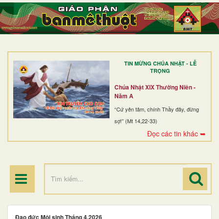
TRANG NHẤT
GIỚI THIỆU
GIÁO XỨ
TIN MỪNG CHÚA NHẬT - LỄ
DÒNG TU
TRỌNG
BAN MỤC VỤ
Chúa Nhật XIX Thường Niên -
Năm A
ĐOÀN THỂ CG
“Cứ yên tâm, chính Thầy đây, đừng
sợ!” (Mt 14,22-33)
LINH MỤC
Đọc các tin khác ➥
ĐIỂM HÀNH HƯƠNG
Đạo đức Môi sinh Tháng 4.2026