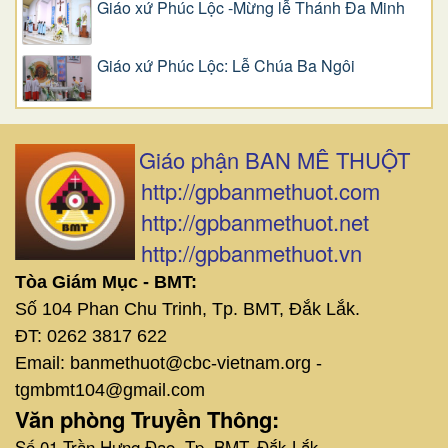
Giáo xứ Phúc Lộc -Mừng lễ Thánh Đa Minh
Giáo xứ Phúc Lộc: Lễ Chúa Ba Ngôi
Giáo phận BAN MÊ THUỘT
http://gpbanmethuot.com
http://gpbanmethuot.net
http://gpbanmethuot.vn
Tòa Giám Mục - BMT:
Số 104 Phan Chu Trinh, Tp. BMT, Đắk Lắk.
ĐT: 0262 3817 622
Email: banmethuot@cbc-vietnam.org -
tgmbmt104@gmail.com
Văn phòng Truyền Thông:
Số 01 Trần Hưng Đạo, Tp. BMT, Đắk Lắk.