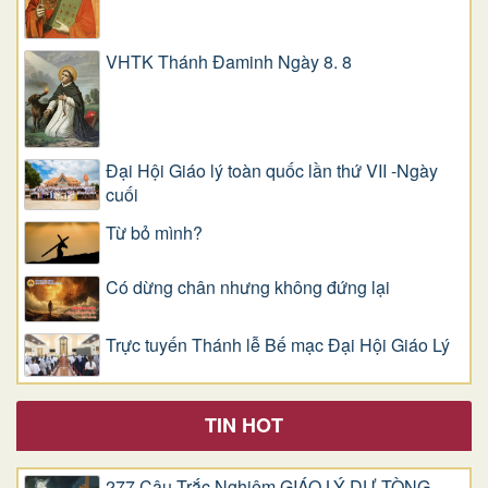
VHTK Thánh Đaminh Ngày 8. 8
Đại Hội Giáo lý toàn quốc lần thứ VII -Ngày
cuối
Từ bỏ mình?
Có dừng chân nhưng không đứng lại
Trực tuyến Thánh lễ Bế mạc Đại Hội Giáo Lý
TIN HOT
277 Câu Trắc Nghiệm GIÁO LÝ DỰ TÒNG