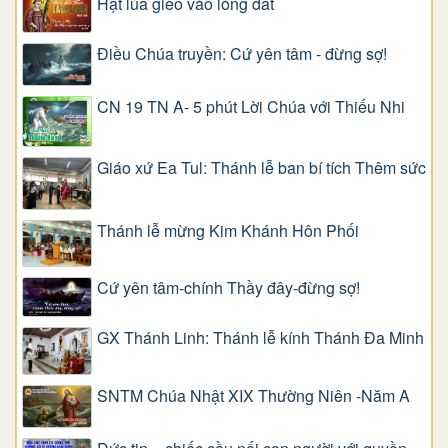
Hạt lúa gieo vào lòng đất
Điều Chúa truyền: Cứ yên tâm - đừng sợ!
CN 19 TN A- 5 phút Lời Chúa với Thiếu Nhi
Giáo xứ Ea Tul: Thánh lễ ban bí tích Thêm sức
Thánh lễ mừng Kim Khánh Hôn Phối
Cứ yên tâm-chính Thầy đây-đừng sợ!
GX Thánh Linh: Thánh lễ kính Thánh Đa Minh
SNTM Chúa Nhật XIX Thường Niên -Năm A