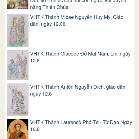
Đức tin – chiếc cầu nối con người với quyền
năng Thiên Chúa
VHTK Thánh Micae Nguyễn Huy Mỹ, Giáo
dân, ngày 12.08
VHTK Thánh Giacôbê Ðỗ Mai Năm, Lm, ngày
12.8
VHTK Thánh Antôn Nguyễn Ðích, giáo dân,
ngày 12.8
VHTK Thánh Laurensô Phó Tế - Tử Đạo Ngày
10.8