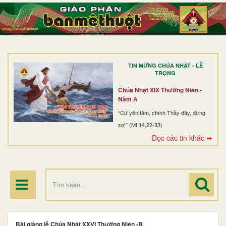
TRANG NHẤT
GIỚI THIỆU
GIÁO XỨ
TIN MỪNG CHÚA NHẬT - LỄ
DÒNG TU
TRỌNG
BAN MỤC VỤ
Chúa Nhật XIX Thường Niên -
Năm A
ĐOÀN THỂ CG
“Cứ yên tâm, chính Thầy đây, đừng
sợ!” (Mt 14,22-33)
LINH MỤC
Đọc các tin khác ➥
ĐIỂM HÀNH HƯƠNG
Bài giảng lễ Chúa Nhật XXVI Thường Niên -B