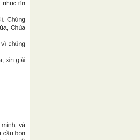
 nhục tín
i. Chúng
húa, Chúa
 vì chúng
 xin giải
 minh, và
a cầu bọn