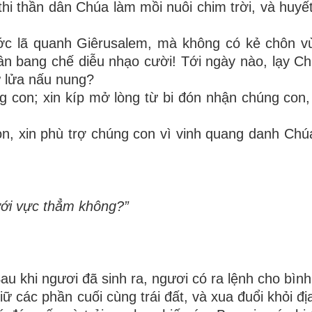
hi thần dân Chúa làm mồi nuôi chim trời, và huyết
c lã quanh Giêrusalem, mà không có kẻ chôn vù
 lân bang chế diễu nhạo cười! Tới ngày nào, lạy C
 lửa nấu nung?
ng con; xin kíp mở lòng từ bi đón nhận chúng con,
 xin phù trợ chúng con vì vinh quang danh Chúa;
ưới vực thẳm không?”
au khi ngươi đã sinh ra, ngươi có ra lệnh cho bình
 các phần cuối cùng trái đất, và xua đuổi khỏi đị