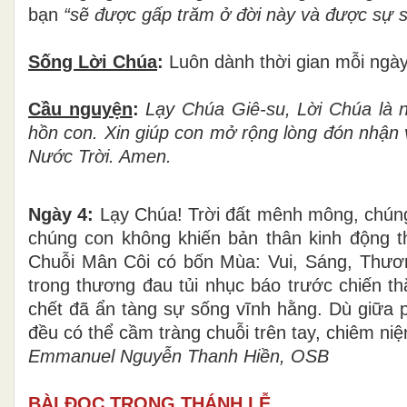
bạn
“sẽ được gấp trăm ở đời này và được sự s
Sống Lời Chúa
:
Luôn dành thời gian mỗi ngày
Cầu nguyện
:
Lạy Chúa Giê-su, Lời Chúa là n
hồn con. Xin giúp con mở rộng lòng đón nhận 
Nước Trời. Amen.
Ngày 4:
Lạy Chúa!
Trời đất mênh mông, chú
chúng con
không khiến bản thân kinh động th
Chuỗi Mân Côi có bốn Mùa: Vui, Sáng, Thương
trong thương đau tủi nhục báo trước chiến t
chết đã ẩn tàng sự sống vĩnh hằng. Dù giữa 
đều có thể cầm tràng chuỗi trên tay, chiêm ni
Emmanuel Nguyễn Thanh Hiền, OSB
BÀI ĐỌC TRONG THÁNH LỄ