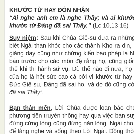
KHƯỚC TỪ HAY ĐÓN NHẬN
“Ai nghe anh em là nghe Thầy; và ai khướ
khước từ Đấng đã sai Thầy.”
(Lc 10,13-16)
Suy niệm
:
Sau khi Chúa Giê-su đưa ra những 
biết Ngài than khóc cho các thành Kho-ra-din,
giảng dạy cũng như chứng kiến bao phép lạ N
báo trước cho các môn đệ rằng họ, cũng giố
thế khi thi hành sứ vụ. Dù thế nào đi nữa, họ 
của họ là hết sức cao cả bởi vì khước từ hay
Đức Giê-su, Đấng đã sai họ, và do đó cũng c
đã sai Thầy”.
Bạn thân mến
, Lời Chúa được loan báo cho
phương tiện truyền thông hay qua việc bạn su
đừng cứng lòng cũng đừng nản lòng. Ngài cho 
để lắng nghe và sống theo Lời Ngài. Đồng thờ