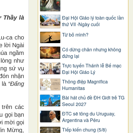
 Thầy là
Đại Hội Giáo lý toàn quốc lần
thứ VII -Ngày cuối
Từ bỏ mình?
Lu-ca cho
 lời Ngài
Có dừng chân nhưng không
Chúa ngầm
đứng lại
 lòng như
Trực tuyến Thánh lễ Bế mạc
ằng sứ vụ
Đại Hội Giáo Lý
 đón nhận
Thông điệp Magnifica
 là
“Đấng
Humanitas
Bài hát chủ đề ĐH Giới trẻ TG
Seoul 2027
 trên các
ĐTC sẽ tông du Uruguay,
u gọi bạn
Argentina và Pêru
i mời gọi
Tiếp kiến chung (5/8)
Tin Mừng,