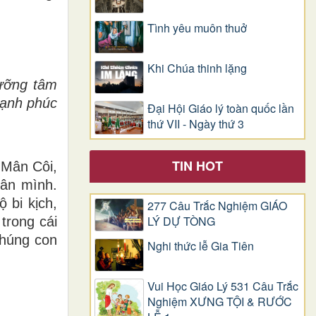
Tình yêu muôn thuở
Khi Chúa thinh lặng
dưỡng tâm
hạnh phúc
Đại Hội Giáo lý toàn quốc lần
thứ VII - Ngày thứ 3
TIN HOT
 Mân Côi,
hân mình.
 bi kịch,
277 Câu Trắc Nghiệm GIÁO
LÝ DỰ TÒNG
 trong cái
chúng con
Nghi thức lễ Gia Tiên
Vui Học Giáo Lý 531 Câu Trắc
Nghiệm XƯNG TỘI & RƯỚC