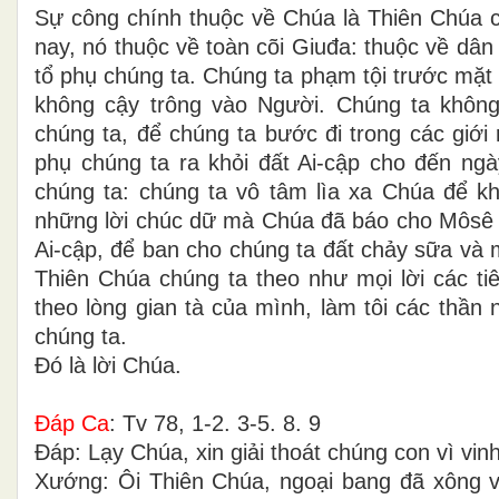
Sự công chính thuộc về Chúa là Thiên Chúa c
nay, nó thuộc về toàn cõi Giuđa: thuộc về dân 
tổ phụ chúng ta. Chúng ta phạm tội trước mặt
không cậy trông vào Người. Chúng ta khôn
chúng ta, để chúng ta bước đi trong các giớ
phụ chúng ta ra khỏi đất Ai-cập cho đến ng
chúng ta: chúng ta vô tâm lìa xa Chúa để kh
những lời chúc dữ mà Chúa đã báo cho Môsê tô
Ai-cập, để ban cho chúng ta đất chảy sữa và
Thiên Chúa chúng ta theo như mọi lời các ti
theo lòng gian tà của mình, làm tôi các thần
chúng ta.
Ðó là lời Chúa.
Ðáp Ca
: Tv 78, 1-2. 3-5. 8. 9
Ðáp: Lạy Chúa, xin giải thoát chúng con vì vi
Xướng: Ôi Thiên Chúa, ngoại bang đã xông v