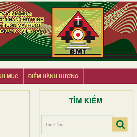
NH MỤC
ĐIỂM HÀNH HƯƠNG
TÌM KIẾM