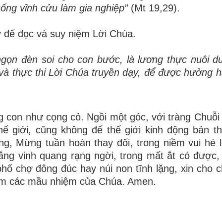
ống vĩnh cửu làm gia nghiệp”
(Mt 19,29).
 để đọc và suy niệm Lời Chúa.
gọn đèn soi cho con bước, là lương thực nuôi 
và thực thi Lời Chúa truyền dạy, để được hưởng 
ng
con
như cọng cỏ. Ngồi một góc, với tràng Chuỗi
ế giới, cũng không để thế giới kinh động bản t
, Mừng tuần hoàn thay đổi, trong niềm vui hé lộ
hắng vinh quang rạng ng
ờ
i, trong mất ắt có được,
phố chợ đông đúc hay núi non tĩnh lặng,
xin cho 
ệm
các mầu nhiệm của Chúa. Amen
.