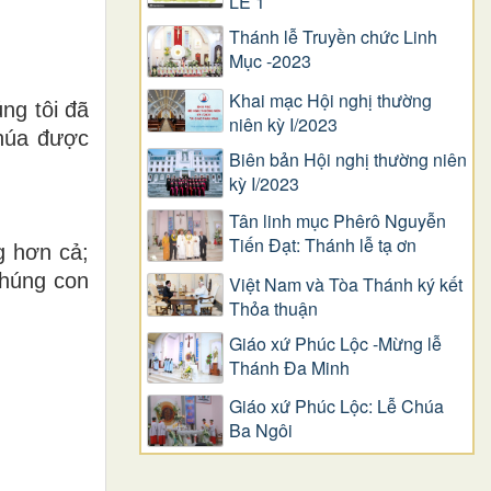
LỄ 1
Thánh lễ Truyền chức Linh
Mục -2023
Khai mạc Hội nghị thường
ng tôi đã
niên kỳ I/2023
Chúa được
Biên bản Hội nghị thường niên
kỳ I/2023
Tân linh mục Phêrô Nguyễn
Tiến Đạt: Thánh lễ tạ ơn
g hơn cả;
chúng con
Việt Nam và Tòa Thánh ký kết
Thỏa thuận
Giáo xứ Phúc Lộc -Mừng lễ
Thánh Đa Minh
Giáo xứ Phúc Lộc: Lễ Chúa
Ba Ngôi