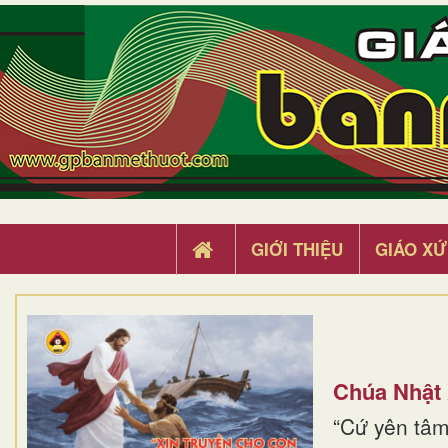
GIỚI THIỆU
GIÁO XỨ
Chúa Nhật
“Cứ yên tâm