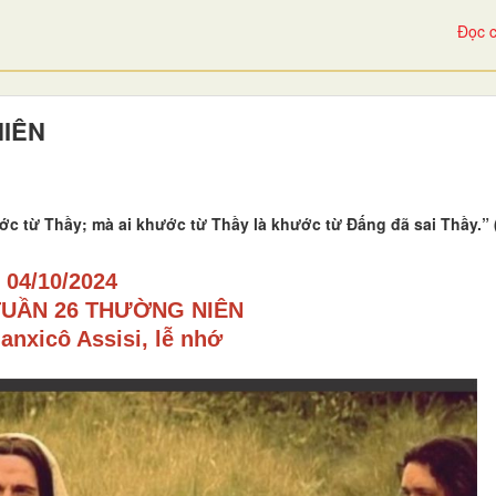
Đọc c
NIÊN
ớc từ Thầy; mà ai khước từ Thầy là khước từ Đấng đã sai Thầy.” 
04/10/2024
TUẦN 26 THƯỜNG NIÊN
anxicô Assisi, lễ nhớ