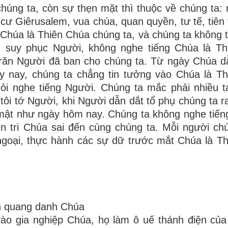
húng ta, còn sự thẹn mặt thì thuộc về chúng ta:
cư Giêrusalem, vua chúa, quan quyền, tư tế, tiên t
 Chúa là Thiên Chúa chúng ta, và chúng ta không t
g suy phục Người, không nghe tiếng Chúa là Th
i răn Người đã ban cho chúng ta. Từ ngày Chúa d
ày nay, chúng ta chẳng tin tưởng vào Chúa là T
ỏi nghe tiếng Người. Chúng ta mắc phải nhiều t
i tớ Người, khi Người dẫn dắt tổ phụ chúng ta ra
 mật như ngày hôm nay. Chúng ta không nghe tiến
ên tri Chúa sai đến cùng chúng ta. Mỗi người ch
 ngoại, thực hành các sự dữ trước mắt Chúa là T
nh quang danh Chúa
ào gia nghiệp Chúa, họ làm ô uế thánh điện của