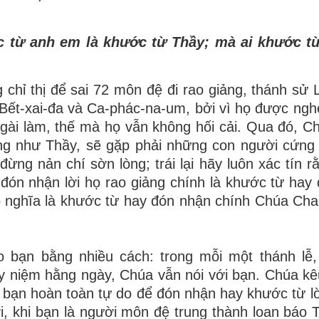
c từ anh em là khước từ Thầy; mà ai khước từ
chỉ thị để sai 72 môn đệ đi rao giảng, thánh sử 
 Bết-xai-đa và Ca-phác-na-um, bởi vì họ được nghe
gài làm, thế mà họ vẫn không hối cải. Qua đó, 
ng như Thầy, sẽ gặp phải những con người cứng
đừng nản chí sờn lòng; trái lại hãy luôn xác tín r
 đón nhận lời họ rao giảng chính là khước từ hay
ó nghĩa là khước từ hay đón nhận chính Chúa Cha
 bạn bằng nhiều cách: trong mỗi một thánh lễ,
y niệm hằng ngày, Chúa vẫn nói với bạn. Chúa kê
bạn hoàn toàn tự do để đón nhận hay khước từ lờ
i, khi bạn là người môn đệ trung thành loan báo 