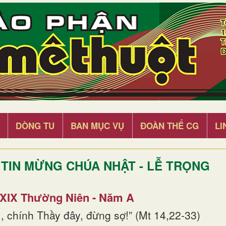
DÒNG TU
BAN MỤC VỤ
ĐOÀN THỂ CG
LI
TIN MỪNG CHÚA NHẬT - LỄ TRỌNG
 XIX Thường Niên - Năm A
, chính Thầy đây, đừng sợ!” (Mt 14,22-33)