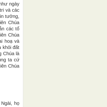
 như ngày
ri và các
in tưởng,
iên Chúa
ẫn các tổ
hiên Chúa
ai hoạ và
 khỏi đất
g Chúa là
úng ta cứ
hiên Chúa
 Ngài, họ