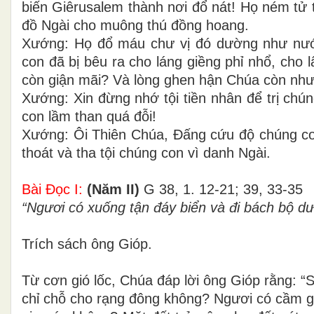
biến Giêrusalem thành nơi đổ nát! Họ ném tử t
đồ Ngài cho muông thú đồng hoang.
Xướng: Họ đổ máu chư vị đó dường như nướ
con đã bị bêu ra cho láng giềng phỉ nhổ, cho
còn giận mãi? Và lòng ghen hận Chúa còn như
Xướng: Xin đừng nhớ tội tiền nhân để trị chú
con lầm than quá đỗi!
Xướng: Ôi Thiên Chúa, Ðấng cứu độ chúng con,
thoát và tha tội chúng con vì danh Ngài.
Bài Ðọc I:
(Năm II)
G 38, 1. 12-21; 39, 33-35
“Ngươi có xuống tận đáy biển và đi bách bộ d
Trích sách ông Gióp.
Từ cơn gió lốc, Chúa đáp lời ông Gióp rằng: “S
chỉ chỗ cho rạng đông không? Ngươi có cầm giữ