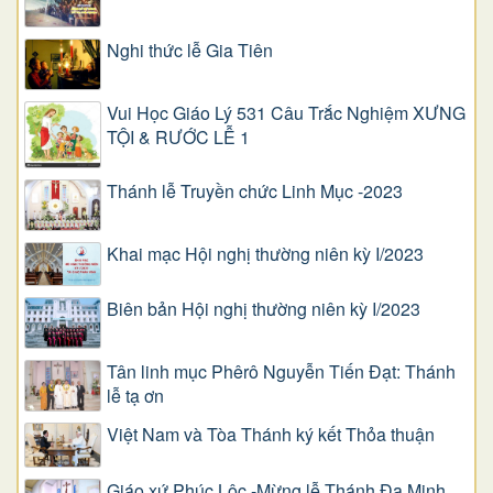
Nghi thức lễ Gia Tiên
Vui Học Giáo Lý 531 Câu Trắc Nghiệm XƯNG
TỘI & RƯỚC LỄ 1
Thánh lễ Truyền chức Linh Mục -2023
Khai mạc Hội nghị thường niên kỳ I/2023
Biên bản Hội nghị thường niên kỳ I/2023
Tân linh mục Phêrô Nguyễn Tiến Đạt: Thánh
lễ tạ ơn
Việt Nam và Tòa Thánh ký kết Thỏa thuận
Giáo xứ Phúc Lộc -Mừng lễ Thánh Đa Minh