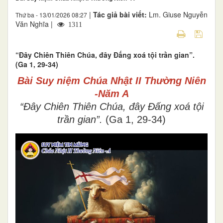
|
Tác giả bài viết:
Lm. Giuse Nguyễn
Thứ ba - 13/01/2026 08:27
Văn Nghĩa |
1311
“Ðây Chiên Thiên Chúa, đây Ðấng xoá tội trần gian”.
(Ga 1, 29-34)
Bài Suy niệm Chúa Nhật II Thường Niên
-Năm A
“Ðây Chiên Thiên Chúa, đây Ðấng xoá tội
trần gian”.
(Ga 1, 29-34)