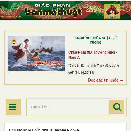
TRANG NHẤT
GIỚI THIỆU
GIÁO XỨ
TIN MỪNG CHÚA NHẬT - LỄ
DÒNG TU
TRỌNG
BAN MỤC VỤ
Chúa Nhật XIX Thường Niên -
Năm A
ĐOÀN THỂ CG
“Cứ yên tâm, chính Thầy đây, đừng
sợ!” (Mt 14,22-33)
LINH MỤC
Đọc các tin khác ➥
ĐIỂM HÀNH HƯƠNG
Bài Suy niệm Chúa Nhật II Thường Niên -A