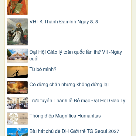
VHTK Thánh Đaminh Ngày 8. 8
Đại Hội Giáo lý toàn quốc lần thứ VII -Ngày
cuối
Từ bỏ mình?
Có dừng chân nhưng không đứng lại
Trực tuyến Thánh lễ Bế mạc Đại Hội Giáo Lý
Thông điệp Magnifica Humanitas
Bài hát chủ đề ĐH Giới trẻ TG Seoul 2027