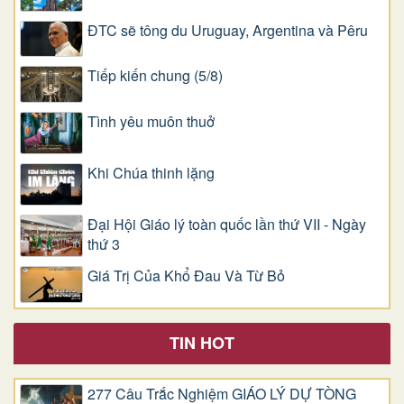
ĐTC sẽ tông du Uruguay, Argentina và Pêru
Tiếp kiến chung (5/8)
Tình yêu muôn thuở
Khi Chúa thinh lặng
Đại Hội Giáo lý toàn quốc lần thứ VII - Ngày
thứ 3
Giá Trị Của Khổ Ðau Và Từ Bỏ
TIN HOT
277 Câu Trắc Nghiệm GIÁO LÝ DỰ TÒNG