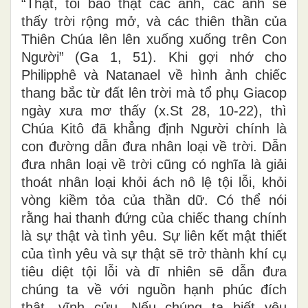
“Thật, tôi bảo thật các anh, các anh sẽ
thấy trời rộng mở, và các thiên thần của
Thiên Chúa lên lên xuống xuống trên Con
Người” (Ga 1, 51). Khi gợi nhớ cho
Philipphê và Natanael về hình ảnh chiếc
thang bắc từ đất lên trời mà tổ phụ Giacop
ngày xưa mơ thấy (x.St 28, 10-22), thì
Chúa Kitô đã khẳng định Người chính là
con đường dẫn đưa nhân loại về trời. Dẫn
đưa nhân loại về trời cũng có nghĩa là giải
thoát nhân loại khỏi ách nô lệ tội lỗi, khỏi
vòng kiềm tỏa của thần dữ. Có thể nói
rằng hai thanh đứng của chiếc thang chính
là sự thật và tình yêu. Sự liên kết mật thiết
của tình yêu và sự thật sẽ trở thành khí cụ
tiêu diệt tội lỗi và dĩ nhiên sẽ dẫn đưa
chúng ta về với nguồn hạnh phúc đích
thật, vĩnh cửu. Nếu chúng ta biết yêu