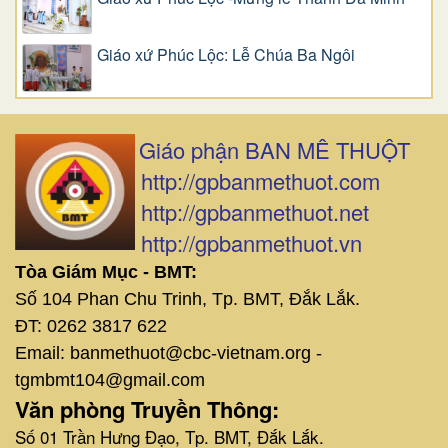
Giáo xứ Phúc Lộc: Lễ Chúa Ba Ngôi
Giáo phận BAN MÊ THUỘT
http://gpbanmethuot.com
http://gpbanmethuot.net
http://gpbanmethuot.vn
Tòa Giám Mục - BMT:
Số 104 Phan Chu Trinh, Tp. BMT, Đắk Lắk.
ĐT: 0262 3817 622
Email: banmethuot@cbc-vietnam.org -
tgmbmt104@gmail.com
Văn phòng Truyền Thông:
Số 01 Trần Hưng Đạo, Tp. BMT, Đắk Lắk.