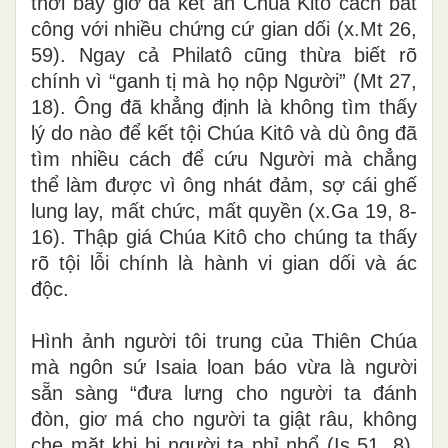
thời bấy giờ đã kết án Chúa Kitô cách bất
công với nhiều chứng cứ gian dối (x.Mt 26,
59). Ngay cả Philatô cũng thừa biết rõ
chính vì “ganh tị mà họ nộp Người” (Mt 27,
18). Ông đã khẳng định là không tìm thấy
lý do nào để kết tội Chúa Kitô và dù ông đã
tìm nhiều cách để cứu Người mà chẳng
thể làm được vì ông nhát đảm, sợ cái ghế
lung lay, mất chức, mất quyền (x.Ga 19, 8-
16). Thập giá Chúa Kitô cho chúng ta thấy
rõ tội lỗi chính là hành vi gian dối và ác
độc.
Hình ảnh người tôi trung của Thiên Chúa
mà ngôn sứ Isaia loan báo vừa là người
sẵn sàng “đưa lưng cho người ta đánh
đòn, giơ má cho người ta giật râu, không
che mặt khi bị người ta phỉ nhổ (Is 51, 8),