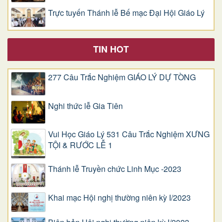
Trực tuyến Thánh lễ Bế mạc Đại Hội Giáo Lý
TIN HOT
277 Câu Trắc Nghiệm GIÁO LÝ DỰ TÒNG
Nghi thức lễ Gia Tiên
Vui Học Giáo Lý 531 Câu Trắc Nghiệm XƯNG
TỘI & RƯỚC LỄ 1
Thánh lễ Truyền chức Linh Mục -2023
Khai mạc Hội nghị thường niên kỳ I/2023