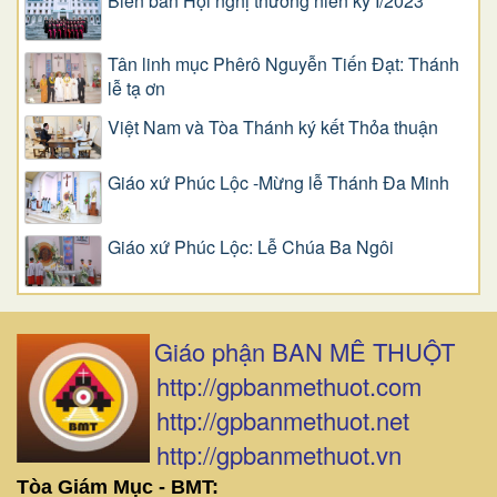
Biên bản Hội nghị thường niên kỳ I/2023
Tân linh mục Phêrô Nguyễn Tiến Đạt: Thánh
lễ tạ ơn
Việt Nam và Tòa Thánh ký kết Thỏa thuận
Giáo xứ Phúc Lộc -Mừng lễ Thánh Đa Minh
Giáo xứ Phúc Lộc: Lễ Chúa Ba Ngôi
Giáo phận BAN MÊ THUỘT
http://gpbanmethuot.com
http://gpbanmethuot.net
http://gpbanmethuot.vn
Tòa Giám Mục - BMT: