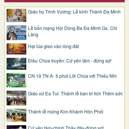
Giáo họ Trinh Vương: Lễ kính Thánh Đa Minh
Lễ bổn mạng Hội Dòng Ba Đa Minh Gx. Chi
Lăng
Hạt lúa gieo vào lòng đất
Điều Chúa truyền: Cứ yên tâm - đừng sợ!
CN 19 TN A- 5 phút Lời Chúa với Thiếu Nhi
Giáo xứ Ea Tul: Thánh lễ ban bí tích Thêm sức
Thánh lễ mừng Kim Khánh Hôn Phối
Cứ yên tâm-chính Thầy đây-đừng sợ!