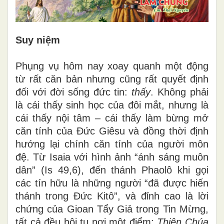
Suy niệm
Phụng vụ hôm nay xoay quanh một động
từ rất căn bản nhưng cũng rất quyết định
đối với đời sống đức tin:
thấy
. Không phải
là cái thấy sinh học của đôi mắt, nhưng là
cái thấy nội tâm – cái thấy làm bừng mở
căn tính của Đức Giêsu và đồng thời định
hướng lại chính căn tính của người môn
đệ. Từ Isaia với hình ảnh “ánh sáng muôn
dân” (Is 49,6), đến thánh Phaolô khi gọi
các tín hữu là những người “đã được hiến
thánh trong Đức Kitô”, và đỉnh cao là lời
chứng của Gioan Tẩy Giả trong Tin Mừng,
tất cả đều hội tụ nơi một điểm:
Thiên Chúa