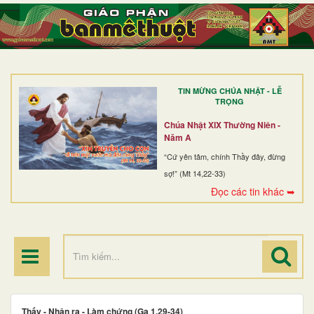
TRANG NHẤT
GIỚI THIỆU
GIÁO XỨ
TIN MỪNG CHÚA NHẬT - LỄ
DÒNG TU
TRỌNG
BAN MỤC VỤ
Chúa Nhật XIX Thường Niên -
Năm A
ĐOÀN THỂ CG
“Cứ yên tâm, chính Thầy đây, đừng
sợ!” (Mt 14,22-33)
LINH MỤC
Đọc các tin khác ➥
ĐIỂM HÀNH HƯƠNG
Thấy - Nhận ra - Làm chứng (Ga 1,29-34)