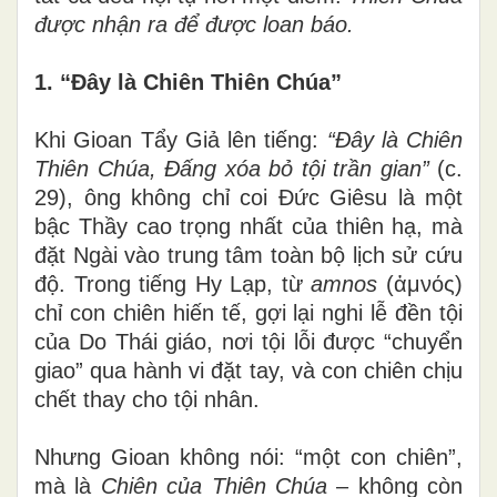
được nhận ra để được loan báo.
1. “Đây là Chiên Thiên Chúa”
Khi Gioan Tẩy Giả lên tiếng:
“Đây là Chiên
Thiên Chúa, Đấng xóa bỏ tội trần gian”
(c.
29), ông không chỉ coi Đức Giêsu là một
bậc Thầy cao trọng nhất của thiên hạ, mà
đặt Ngài vào trung tâm toàn bộ lịch sử cứu
độ. Trong tiếng Hy Lạp, từ
amnos
(ἀμνός)
chỉ con chiên hiến tế, gợi lại nghi lễ đền tội
của Do Thái giáo, nơi tội lỗi được “chuyển
giao” qua hành vi đặt tay, và con chiên chịu
chết thay cho tội nhân.
Nhưng Gioan không nói: “một con chiên”,
mà là
Chiên của Thiên Chúa
– không còn