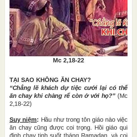
Mc 2,18-22
TẠI SAO KHÔNG ĂN CHAY?
“Chẳng lẽ kh
á
ch d
ự
ti
ệ
c c
ướ
i l
ạ
i c
ó
th
ể
ă
n chay khi ch
à
ng r
ể
c
ò
n
ở
v
ớ
i h
ọ
?
”
(Mc
2,18-22)
Suy niệm
:
H
ầ
u nh
ư
trong t
ô
n gi
á
o n
à
o vi
ệ
c
ă
n chay c
ũ
ng
đượ
c coi tr
ọ
ng. H
ồ
i gi
á
o qui
đị
nh chay t
ị
nh su
ố
t th
á
ng Ramadan, v
à
coi