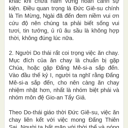
khác khi chưa nắm vững hoàn cảnh sự
kiện. Điều quan trọng là Đức Giê-su chính
là Tin Mừng, Ngài đã đến đem niềm vui ơn
cứu độ nên chúng ta phải biết sống vui
tươi, tin tưởng, ủ rũ âu sầu là không hợp
thời, không đúng lúc nữa.
2. Người Do thái rất coi trọng việc ăn chay.
Mục đích của ăn chay là chuẩn bị gặp
Chúa, hoặc gặp Đấng Mê-si-a sắp đến.
Vào đầu thế kỷ I, người ta nghĩ rằng Đấng
Mê-si-a sắp đến, cho nên càng ăn chay
nhiệm nhặt hơn, nhất là nhóm biệt phái và
nhóm môn đệ Gio-an Tẩy Giả.
Theo Do-thái giáo thời Đức Giê-su, việc ăn
chay liên kết với việc mong Đấng Thiên
Sai. Người ta bất mãn với thời thế và nóng