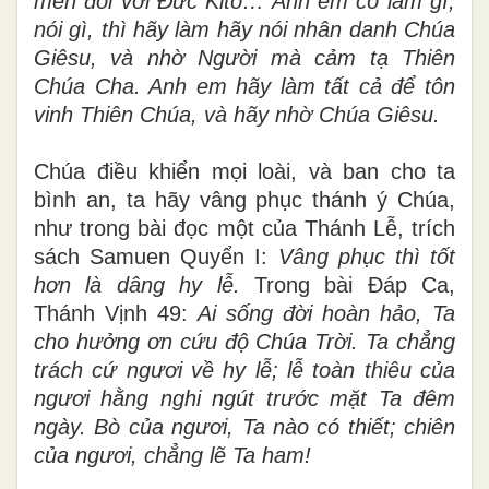
mến đối với Đức Kitô… Anh em có làm gì,
nói gì, thì hãy làm hãy nói nhân danh Chúa
Giêsu, và nhờ Người mà cảm tạ Thiên
Chúa Cha. Anh em hãy làm tất cả để tôn
vinh Thiên Chúa, và hãy nhờ Chúa Giêsu.
Chúa điều khiển mọi loài, và ban cho ta
bình an, ta hãy vâng phục thánh ý Chúa,
như trong bài đọc một của Thánh Lễ, trích
sách Samuen Quyển I:
Vâng phục thì tốt
hơn là dâng hy lễ.
Trong bài Đáp Ca,
Thánh Vịnh 49:
Ai sống đời hoàn hảo, Ta
cho hưởng ơn cứu độ Chúa Trời. Ta chẳng
trách cứ ngươi về hy lễ; lễ toàn thiêu của
ngươi hằng nghi ngút trước mặt Ta đêm
ngày. Bò của ngươi, Ta nào có thiết; chiên
của ngươi, chẳng lẽ Ta ham!