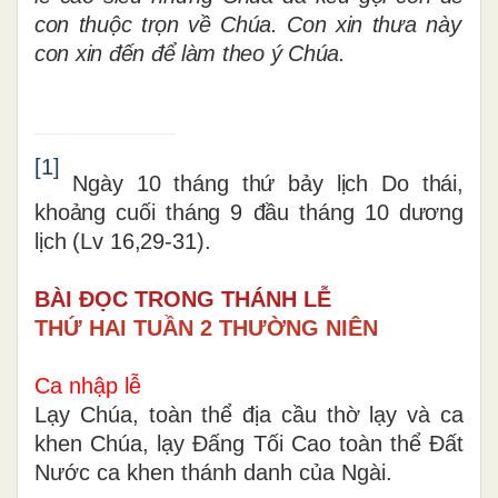
con thu
ộ
c tr
ọ
n v
ề
Ch
ú
a. Con xin th
ư
a n
à
y
con xin
đế
n
để
l
à
m theo ý Chúa.
[1]
Ngày 10 tháng th
ứ
b
ả
y l
ị
ch Do thái,
kho
ả
ng cu
ố
i tháng 9
đầ
u tháng 10 d
ươ
ng
l
ị
ch
(Lv 16,29-31).
BÀI ĐỌC TRONG THÁNH LỄ
THỨ HAI TUẦN 2 THƯỜNG NIÊN
Ca nhập lễ
Lạy Chúa, toàn thể địa cầu thờ lạy và ca
khen Chúa, lạy Đấng Tối Cao toàn thể Đất
Nước ca khen thánh danh của Ngài.