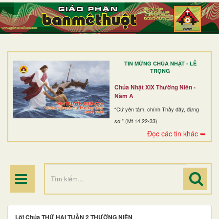
TRANG NHẤT
GIỚI THIỆU
GIÁO XỨ
TIN MỪNG CHÚA NHẬT - LỄ
DÒNG TU
TRỌNG
BAN MỤC VỤ
Chúa Nhật XIX Thường Niên -
Năm A
ĐOÀN THỂ CG
“Cứ yên tâm, chính Thầy đây, đừng
sợ!” (Mt 14,22-33)
LINH MỤC
Đọc các tin khác ➥
ĐIỂM HÀNH HƯƠNG
Lời Chúa THỨ HAI TUẦN 2 THƯỜNG NIÊN