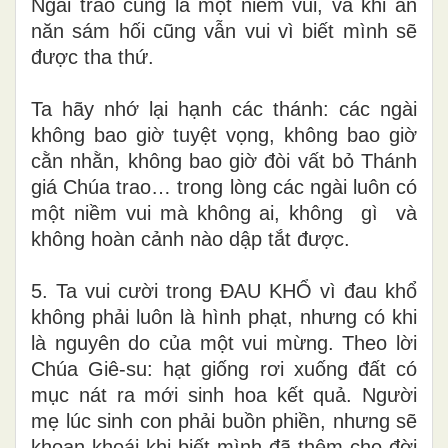
Ngài trao cũng là một niềm vui, và khi ăn
năn sám hối cũng vẫn vui vì biết mình sẽ
được tha thứ.
Ta hãy nhớ lại hạnh các thánh: các ngài
không bao giờ tuyệt vọng, không bao giờ
cằn nhằn, không bao giờ đòi vất bỏ Thánh
giá Chúa trao… trong lòng các ngài luôn có
một niềm vui mà không ai, không gì và
không hoàn cảnh nào dập tắt được.
5. Ta vui cười trong ĐAU KHỔ vì đau khổ
không phải luôn là hình phạt, nhưng có khi
là nguyên do của một vui mừng. Theo lời
Chúa Giê-su: hạt giống rơi xuống đất có
mục nát ra mới sinh hoa kết quả. Người
mẹ lúc sinh con phải buồn phiền, nhưng sẽ
khoan khoái khi biết mình đã thêm cho đời