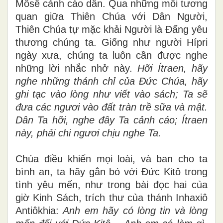
Môsê cảnh cáo dân. Qua những mối tương
quan giữa Thiên Chúa với Dân Người,
Thiên Chúa tự mặc khải Người là Đấng yêu
thương chúng ta. Giống như người Hípri
ngày xưa, chúng ta luôn cần được nghe
những lời nhắc nhở này.
Hỡi Ítraen, hãy
nghe những thánh chỉ của Đức Chúa, hãy
ghi tạc vào lòng như viết vào sách;
Ta sẽ
đưa các ngươi vào đất tràn trề sữa và mật.
Dân Ta hỡi, nghe đây Ta cảnh cáo; Ítraen
này, phải chi ngươi chịu nghe Ta.
Chúa điều khiển mọi loài, và ban cho ta
bình an, ta hãy gắn bó với Đức Kitô trong
tình yêu mến, như trong bài đọc hai của
giờ Kinh Sách, trích thư của thánh Inhaxiô
Antiôkhia:
Anh em hãy có lòng tin và lòng