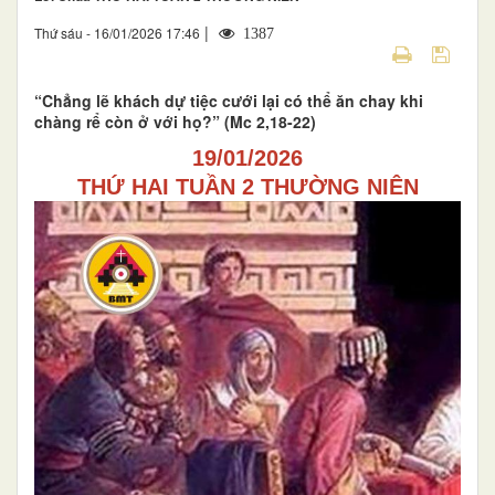
|
Thứ sáu - 16/01/2026 17:46
1387
“Chẳng lẽ khách dự tiệc cưới lại có thể ăn chay khi
chàng rể còn ở với họ?” (Mc 2,18-22)
19/01/2026
THỨ HAI TUẦN 2 THƯỜNG NIÊN