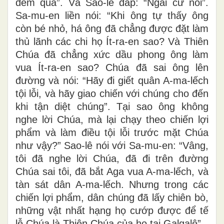
đêm qua”. Và Sao-lê đáp: “Ngài cứ nói”.
Sa-mu-en liền nói: “Khi ông tự thấy ông
còn bé nhỏ, há ông đã chẳng được đặt làm
thủ lãnh các chi họ Ít-ra-en sao? Và Thiên
Chúa đã chẳng xức dầu phong ông làm
vua Ít-ra-en sao? Chúa đã sai ông lên
đường và nói: “Hãy đi giết quân A-ma-lếch
tội lỗi, và hãy giao chiến với chúng cho đến
khi tận diệt chúng”. Tại sao ông không
nghe lời Chúa, mà lại chạy theo chiến lợi
phẩm và làm điều tội lỗi trước mặt Chúa
như vậy?” Sao-lê nói với Sa-mu-en: “Vâng,
tôi đã nghe lời Chúa, đã đi trên đường
Chúa sai tôi, đã bắt Aga vua A-ma-lếch, và
tàn sát dân A-ma-lếch. Nhưng trong các
chiến lợi phẩm, dân chúng đã lấy chiên bò,
những vật nhất hạng họ cướp được để tế
lễ Chúa là Thiên Chúa của họ tại Galgalê”.