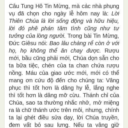
Câu Tung Hô Tin Mừng, mà các nhà phụng
vụ đã chọn cho ngày lễ hôm nay là:
Lời
Thiên Chúa là lời sống động và hữu hiệu,
lời đó phê phán tâm tình cũng như tư
tưởng của lòng người.
Trong bài Tin Mừng,
Đức Giêsu nói:
Bao lâu chàng rể còn ở với
họ, họ không thể ăn chay được.
Rượu
mới, bầu cũng phải mới, Chúa dọn sẵn cho
ta bữa tiệc, chén của ta chan chứa rượu
nồng. Máu của giao ước mới, mới có thể
mang ơn cứu độ đến cho chúng ta: Vâng
phục thì tốt hơn là dâng hy lễ, lắng nghe
thì tốt hơn là dâng mỡ cừu. Thánh chỉ của
Chúa, sao ta thường nhắc nhở, mở miệng
ra là chữ thánh ước trên môi, nhưng, chính
ta lại ghét điều sửa dạy, lời Chúa truyền,
đem vất bỏ sau lưng. Nếu ta vâng giữ