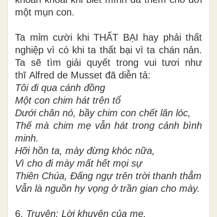
một mụn con.
Ta mỉm cười khi THẤT BẠI hay phải thất
nghiệp vì có khi ta thất bại vì ta chán nản.
Ta sẽ tìm giải quyết trong vui tươi như
thĩ Alfred de Musset đã diễn tả:
Tôi đi qua cánh đồng
Một con chim hát trên tổ
Dưới chân nó, bầy chim con chết lăn lóc,
Thế mà chim mẹ vẫn hát trong cảnh bình
minh.
Hỡi hồn ta, mày đừng khóc nữa,
Vì cho đi mày mất hết mọi sự
Thiên Chúa, Đấng ngự trên trời thanh thẳm
Vẫn là nguồn hy vọng ở trần gian cho mày.
6.
Truyện
: Lời khuyên của mẹ.