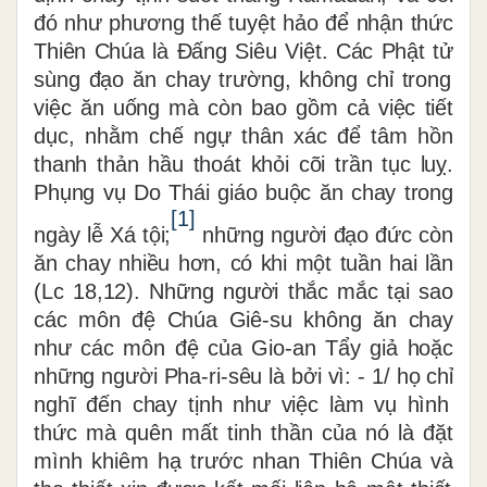
đ
ó
nh
ư
ph
ươ
ng th
ế
tuy
ệ
t h
ả
o
để
nh
ậ
n th
ứ
c
Thi
ê
n Ch
ú
a l
à
Đấ
ng Si
ê
u Vi
ệ
t. C
á
c Ph
ậ
t t
ử
s
ù
ng
đạ
o
ă
n chay tr
ườ
ng, kh
ô
ng ch
ỉ
trong
vi
ệ
c
ă
n u
ố
ng m
à
c
ò
n bao g
ồ
m c
ả
vi
ệ
c ti
ế
t
d
ụ
c, nh
ằ
m ch
ế
ng
ự
th
â
n x
á
c
để
t
â
m h
ồ
n
thanh th
ả
n h
ầ
u tho
á
t kh
ỏ
i c
õ
i tr
ầ
n t
ụ
c lu
ỵ
.
Ph
ụ
ng v
ụ
Do Th
á
i gi
á
o bu
ộ
c
ă
n chay trong
[1]
ngày l
ễ
X
á
t
ộ
i;
nh
ữ
ng ng
ườ
i
đạ
o
đứ
c c
ò
n
ă
n chay nhi
ề
u h
ơ
n, c
ó
khi m
ộ
t tu
ầ
n hai l
ầ
n
(Lc 18,12). Nh
ữ
ng ng
ườ
i th
ắ
c m
ắ
c t
ạ
i sao
c
á
c m
ô
n
đệ
Ch
ú
a Gi
ê
-su kh
ô
ng
ă
n chay
nh
ư
c
á
c m
ô
n
đệ
c
ủ
a Gio-an T
ẩ
y gi
ả
ho
ặ
c
nh
ữ
ng ng
ườ
i Pha-ri-s
ê
u là b
ở
i v
ì
: - 1/ h
ọ
ch
ỉ
ngh
ĩ
đế
n chay t
ị
nh nh
ư
vi
ệ
c l
à
m v
ụ
h
ì
nh
th
ứ
c m
à
qu
ê
n m
ấ
t tinh th
ầ
n c
ủ
a n
ó
l
à
đặ
t
m
ì
nh khi
ê
m h
ạ
tr
ướ
c nhan Thi
ê
n Ch
ú
a v
à