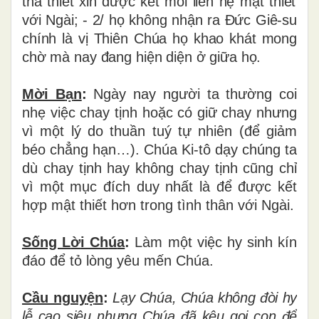
tha thi
ế
t xin
đượ
c k
ế
t m
ố
i li
ê
n h
ệ
m
ậ
t thi
ế
t
v
ớ
i Ng
à
i; - 2/ h
ọ
kh
ô
ng nh
ậ
n ra
Đứ
c Gi
ê
-su
ch
í
nh l
à
v
ị
Thi
ê
n Ch
ú
a h
ọ
khao khát mong
ch
ờ
m
à
nay
đ
ang hi
ệ
n di
ệ
n
ở
gi
ữ
a họ.
Mời B
ạ
n
:
Ngày nay người ta thường coi
nhẹ việc chay tịnh hoặc có giữ chay nhưng
vì một lý do thuần tuý tự nhiên (để giảm
béo chẳng hạn…). Chúa Ki-tô dạy chúng ta
dù chay tịnh hay không chay tịnh cũng chỉ
vì một mục đích duy nhất là để được kết
hợp mật thiết hơn trong tình thân với Ngài.
Sống L
ờ
i Ch
ú
a
:
Làm một việc hy sinh kín
đáo để tỏ lòng yêu mến Chúa.
Cầu nguy
ệ
n
:
L
ạ
y Ch
ú
a, Ch
ú
a kh
ô
ng
đ
ò
i hy
l
ễ
cao si
ê
u nh
ư
ng Ch
ú
a
đ
ã
k
ê
u g
ọ
i con
để