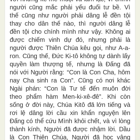
người cũng mắc phải yếu đuối tư bề. Vì
thế cũng như người phải dâng lễ đền tội
thay cho dân thế nào, thì người dâng lễ
đền tội cho chính mình như vậy. Không ai
được chiếm vinh dự đó, nhưng phải là
người được Thiên Chúa kêu gọi, như A-a-
ron. Cũng thế, Ðức Ki-tô không tự dành lấy
quyền làm thượng tế, nhưng là Ðấng đã
nói với Người rằng: “Con là Con Cha, hôm
nay Cha sinh ra Con”. Cũng có nơi khác
Ngài phán: “Con là Tư tế đến muôn đời
theo phẩm hàm Men-ki-xê-đê”. Khi còn
sống ở đời này, Chúa Kitô đã lớn tiếng và
rơi lệ dâng lời cầu xin khẩn nguyện lên
Ðấng có thể cứu Mình khỏi chết, và vì lòng
thành kính, Người đã được nhậm lời. Dầu
là Con Thiên Chúa, Người đã học vâng