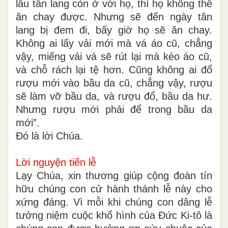
lâu tân lang còn ở với họ, thì họ không thể
ăn chay được. Nhưng sẽ đến ngày tân
lang bị đem đi, bấy giờ họ sẽ ăn chay.
Không ai lấy vải mới mà vá áo cũ, chẳng
vậy, miếng vải vá sẽ rút lại mà kéo áo cũ,
và chỗ rách lại tệ hơn. Cũng không ai đổ
rượu mới vào bầu da cũ, chẳng vậy, rượu
sẽ làm vỡ bầu da, và rượu đổ, bầu da hư.
Nhưng rượu mới phải để trong bầu da
mới”.
Ðó là lời Chúa.
Lời nguyện tiến lễ
Lạy Chúa, xin thương giúp cộng đoàn tín
hữu chúng con cử hành thánh lễ này cho
xứng đáng. Vì mỗi khi chúng con dâng lễ
tưởng niệm cuộc khổ hình của Ðức Ki-tô là