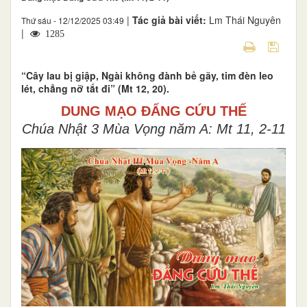
|
Tác giả bài viết:
Lm Thái Nguyên
Thứ sáu - 12/12/2025 03:49
|
1285
“Cây lau bị giập, Ngài không đành bẻ gãy, tim đèn leo
lét, chẳng nỡ tắt đi” (Mt 12, 20).
DUNG MẠO ĐẤNG CỨU THẾ
Chúa Nhật 3 Mùa Vọng năm A: Mt 11, 2-11