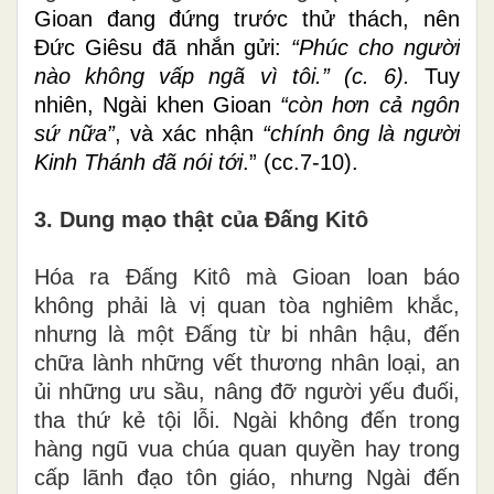
Gioan đang đứng trước thử thách, nên
Đức Giêsu đã nhắn gửi:
“Phúc cho người
nào không vấp ngã vì tôi.” (c. 6).
Tuy
nhiên, Ngài khen Gioan
“còn hơn cả ngôn
sứ nữa”
, và xác nhận
“chính ông là người
Kinh Thánh đã nói tới
.” (cc.7-10).
3. Dung mạo thật của Đấng Kitô
Hóa ra Đấng Kitô mà Gioan loan báo
không phải là vị quan tòa nghiêm khắc,
nhưng là một Đấng từ bi nhân hậu, đến
chữa lành những vết thương nhân loại, an
ủi những ưu sầu, nâng đỡ người yếu đuối,
tha thứ kẻ tội lỗi. Ngài không đến trong
hàng ngũ vua chúa quan quyền hay trong
cấp lãnh đạo tôn giáo, nhưng Ngài đến