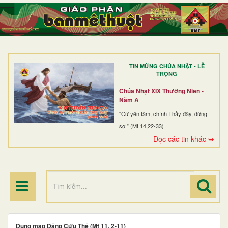
TRANG NHẤT
GIỚI THIỆU
GIÁO XỨ
TIN MỪNG CHÚA NHẬT - LỄ
DÒNG TU
TRỌNG
BAN MỤC VỤ
Chúa Nhật XIX Thường Niên -
Năm A
ĐOÀN THỂ CG
“Cứ yên tâm, chính Thầy đây, đừng
sợ!” (Mt 14,22-33)
LINH MỤC
Đọc các tin khác ➥
ĐIỂM HÀNH HƯƠNG
Dung mạo Đấng Cứu Thế (Mt 11, 2-11)