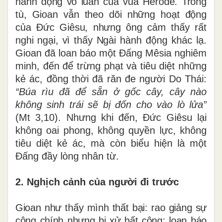
hành động vô luân của vua Hêrôđê. Trong
tù, Gioan vẫn theo dõi những hoạt động
của Đức Giêsu, nhưng ông cảm thấy rất
nghi ngại, vì thấy Ngài
hành động khác lạ.
Gioan đã loan báo một Đấng Mêsia nghiêm
minh, đến để trừng phạt và tiêu diệt những
kẻ ác, đồng thời đã răn đe người Do Thái:
“
Búa rìu đã để sẵn ở gốc cây, cây nào
không sinh trái sẽ bị đốn cho vào lò lửa”
(Mt 3,10). Nhưng khi đến, Đức Giêsu lại
không oai phong, không quyền lực, không
tiêu diệt kẻ ác, mà còn biểu hiện là một
Đấng đầy lòng nhân từ.
2. Nghịch cảnh của người đi trước
Gioan như thấy mình thất bại: rao giảng sự
công chính nhưng bị xử bất công; loan báo