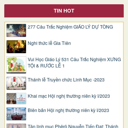
TIN HOT
277 Câu Trắc Nghiệm GIÁO LÝ DỰ TÒNG
Nghi thức lễ Gia Tiên
Vui Học Giáo Lý 531 Câu Trắc Nghiệm XƯNG
TỘI & RƯỚC LỄ 1
Thánh lễ Truyền chức Linh Mục -2023
Khai mạc Hội nghị thường niên kỳ I/2023
Biên bản Hội nghị thường niên kỳ I/2023
Tân linh mục Phêrô Nguyễn Tiến Đạt: Thánh