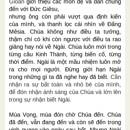
Gioan
giới thiệu các môn đệ và dân chúng
đến với Ðức Giêsu,
nhưng ông còn phải vượt qua định kiến
của mình, và thanh lọc cái nhìn về Ðấng
Mêsia. Chúa không như điều ta tưởng,
thậm chí có khi còn ngược với điều ta rao
giảng hay nói về Ngài. Chúa luôn mới trong
từng câu Kinh Thánh, từng biến cố, từng
thời điểm. Ngài là một mầu nhiệm luôn mở
ra cho mọi người. Đừng giới hạn Ngài
trong những gì ta đã nghe hay đã biết.
Cần
nhận ra sự bất toàn và nhỏ bé của mình,
để đón nhận ánh sáng của Chúa và lớn lên
trong sự nhận biết Ngài.
Mùa Vọng, mùa đón chờ Chúa đến. Chúa
đã đến, vẫn đang đến và còn sẽ đến trong
vinh quang vào ngày sau hết. Nhưng Ngài