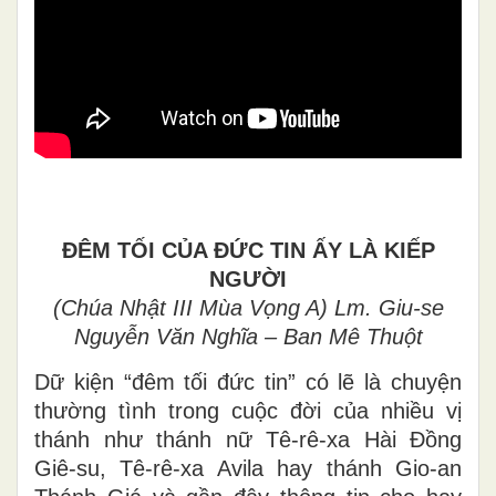
ĐÊM TỐI CỦA ĐỨC TIN ẤY LÀ KIẾP
NGƯỜI
(Chúa Nhật III Mùa Vọng A) Lm. Giu-se
Nguyễn Văn Nghĩa – Ban Mê Thuột
Dữ kiện “đêm tối đức tin” có lẽ là chuyện
thường tình trong cuộc đời của nhiều vị
thánh như thánh nữ Tê-rê-xa Hài Đồng
Giê-su, Tê-rê-xa Avila hay thánh Gio-an