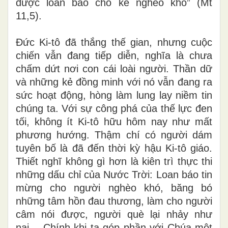
được loan báo cho kẻ nghèo khó” (Mt
11,5).
Đức Ki-tô đã thắng thế gian, nhưng cuộc
chiến vẫn đang tiếp diễn, nghĩa là chưa
chấm dứt nơi con cái loài người. Thần dữ
và những kẻ đồng minh với nó vẫn đang ra
sức hoạt động, hòng làm lung lay niềm tin
chúng ta. Với sự công phá của thế lực đen
tối, không ít Ki-tô hữu hôm nay như mất
phương hướng. Thậm chí có người dám
tuyên bố là đã đến thời kỳ hậu Ki-tô giáo.
Thiết nghĩ không gì hơn là kiên trì thực thi
những dấu chỉ của Nước Trời: Loan báo tin
mừng cho người nghèo khó, băng bó
những tâm hồn đau thương, làm cho người
câm nói được, người què lại nhảy như
nai… Chính khi ta góp phần với Chúa một