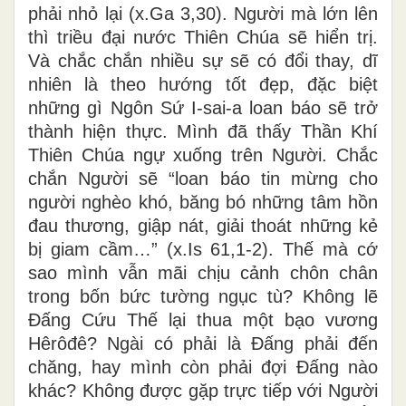
phải nhỏ lại (x.Ga 3,30). Người mà lớn lên
thì triều đại nước Thiên Chúa sẽ hiển trị.
Và chắc chắn nhiều sự sẽ có đổi thay, dĩ
nhiên là theo hướng tốt đẹp, đặc biệt
những gì Ngôn Sứ I-sai-a loan báo sẽ trở
thành hiện thực. Mình đã thấy Thần Khí
Thiên Chúa ngự xuống trên Người. Chắc
chắn Người sẽ “loan báo tin mừng cho
người nghèo khó, băng bó những tâm hồn
đau thương, giập nát, giải thoát những kẻ
bị giam cầm…” (x.Is 61,1-2). Thế mà cớ
sao mình vẫn mãi chịu cảnh chôn chân
trong bốn bức tường ngục tù? Không lẽ
Đấng Cứu Thế lại thua một bạo vương
Hêrôđê? Ngài có phải là Đấng phải đến
chăng, hay mình còn phải đợi Đấng nào
khác? Không được gặp trực tiếp với Người