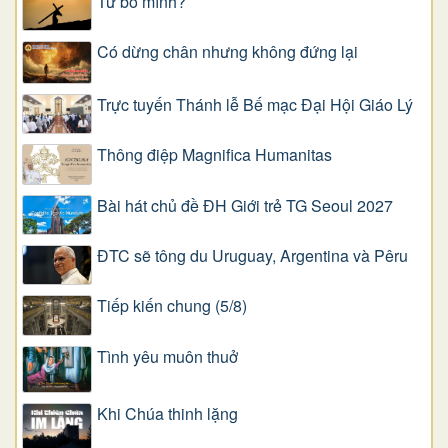
Từ bỏ mình?
Có dừng chân nhưng không đứng lại
Trực tuyến Thánh lễ Bế mạc Đại Hội Giáo Lý
Thông điệp Magnifica Humanitas
Bài hát chủ đề ĐH Giới trẻ TG Seoul 2027
ĐTC sẽ tông du Uruguay, Argentina và Pêru
Tiếp kiến chung (5/8)
Tình yêu muôn thuở
Khi Chúa thinh lặng