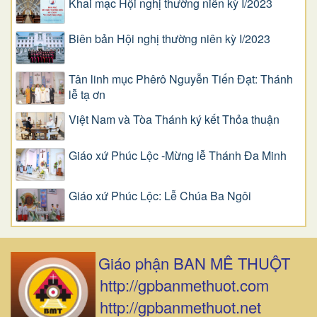
Khai mạc Hội nghị thường niên kỳ I/2023
Biên bản Hội nghị thường niên kỳ I/2023
Tân linh mục Phêrô Nguyễn Tiến Đạt: Thánh
lễ tạ ơn
Việt Nam và Tòa Thánh ký kết Thỏa thuận
Giáo xứ Phúc Lộc -Mừng lễ Thánh Đa Minh
Giáo xứ Phúc Lộc: Lễ Chúa Ba Ngôi
Giáo phận BAN MÊ THUỘT
http://gpbanmethuot.com
http://gpbanmethuot.net