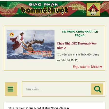
TRANG NHẤT
GIỚI THIỆU
GIÁO XỨ
TIN MỪNG CHÚA NHẬT - LỄ
DÒNG TU
TRỌNG
BAN MỤC VỤ
Chúa Nhật XIX Thường Niên -
Năm A
ĐOÀN THỂ CG
“Cứ yên tâm, chính Thầy đây, đừng
sợ!” (Mt 14,22-33)
LINH MỤC
Đọc các tin khác ➥
ĐIỂM HÀNH HƯƠNG
Bài suy niệm Chúa Nhật III Mùa Vọng -Năm A