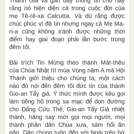
Thánh Giá và gần đây thông tin cho hay
rằng nó hiện diện cả trong cuộc đời của
mẹ Tê-rê-xa Calcutta. Và dù rằng được
chúc phúc vì đã tin nhưng ngay cả Mẹ Ma-
ri-a cũng không tránh được những thời
điểm hay giai đoạn phải lần bước trong
đêm tối.
Bài trích Tin Mừng theo thánh Mát-thêu
của Chúa Nhật III mùa Vọng năm A mà Hội
Thánh giới thiệu cho chúng ta, một cách
nào đó nói đến đêm tối đức tin của thánh
Gio-an Tẩy giả. Ý thức mình được kêu gọi
làm tiếng hô trong sa mạc để dọn đường
cho Đấng Cứu Thế, Gio-an Tẩy Giả nhiệt
thành, hăng say mời gọi mọi người, mọi
thành phần dân Chúa xưa, sám hối ăn
năn. Dân chúng tuôn đến với Ngài trên bờ