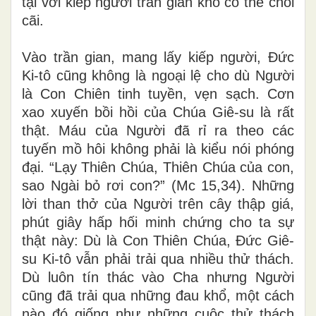
tại với kiếp người trần gian khó có thể chối
cãi.
Vào trần gian, mang lấy kiếp người, Đức
Ki-tô cũng không là ngoại lệ cho dù Người
là Con Chiên tinh tuyền, vẹn sạch. Cơn
xao xuyến bồi hồi của Chúa Giê-su là rất
thật. Máu của Người đã rỉ ra theo các
tuyến mồ hôi không phải là kiểu nói phóng
đại. “Lạy Thiên Chúa, Thiên Chúa của con,
sao Ngài bỏ rơi con?” (Mc 15,34). Những
lời than thở của Người trên cây thập giá,
phút giây hấp hối minh chứng cho ta sự
thật này: Dù là Con Thiên Chúa, Đức Giê-
su Ki-tô vẫn phải trải qua nhiều thử thách.
Dù luôn tín thác vào Cha nhưng Người
cũng đã trải qua những đau khổ, một cách
nào đó giống như những cuộc thử thách