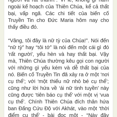
ngoài kế hoạch của Thiên Chúa, kể cả thất
bại, vấp ngã. Các chi tiết của biến cố
Truyền Tin cho Đức Maria hôm nay cho
thấy điều đó.
“Vâng, tôi đây là nữ tỳ của Chúa!”. Nói đến
“nữ tỳ” hay “tôi tớ” là nói đến một cái gì đó
‘rất người’, yếu hèn và hay thất bại. Vậy
mà, Thiên Chúa thường kêu gọi con người
với những gì yếu kém và dễ thất bại của
nó. Biến cố Truyền Tin đã xảy ra ở một ‘nơi
cụ thể’; với ‘một thiếu nữ nhỏ bé cụ thể’;
cũng như lời hứa về ‘ái nữ tinh tuyền’ này
cũng được ‘tiên báo cụ thể’ với một vị ‘vua
cụ thể’. Chính Thiên Chúa đích thân hứa
ban Đấng Cứu Độ với Akhát, vào một ‘thời
điểm cụ thể’ - bài đọc một - “Này đây