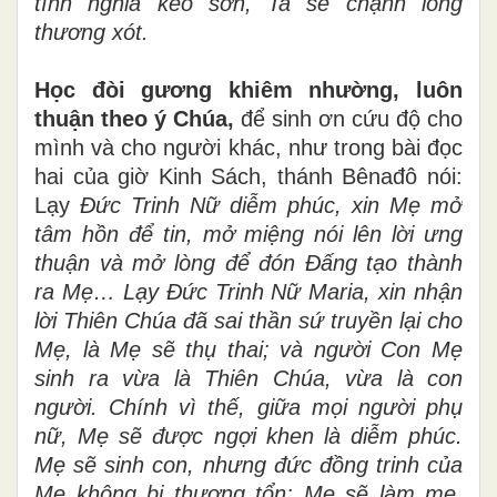
tình nghĩa keo sơn, Ta sẽ chạnh lòng
thương xót.
Học đòi gương khiêm nhường,
luôn
thuận theo ý Chúa,
để sinh ơn cứu độ cho
mình và cho người khác, như trong bài đọc
hai của giờ Kinh Sách, thánh Bênađô nói:
Lạy
Đức Trinh Nữ diễm phúc, xin Mẹ mở
tâm hồn để tin, mở miệng nói lên lời ưng
thuận và mở lòng để đón Đấng tạo thành
ra Mẹ… Lạy Đức Trinh Nữ Maria, xin nhận
lời Thiên Chúa đã sai thần sứ truyền lại cho
Mẹ, là Mẹ sẽ thụ thai; và người Con Mẹ
sinh ra vừa là Thiên Chúa, vừa là con
người. Chính vì thế, giữa mọi người phụ
nữ, Mẹ sẽ được ngợi khen là diễm phúc.
Mẹ sẽ sinh con, nhưng đức đồng trinh của
Mẹ không bị thương tổn; Mẹ sẽ làm mẹ,