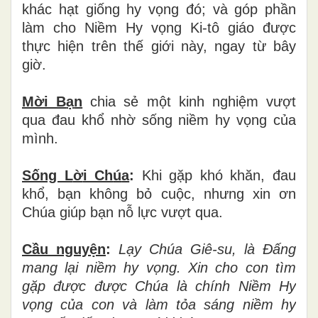
kh
á
c h
ạ
t gi
ố
ng hy v
ọ
ng
đ
ó
; và góp ph
ầ
n
l
à
m cho Ni
ề
m Hy v
ọ
ng Ki-t
ô
gi
á
o
đượ
c
th
ự
c hi
ệ
n tr
ê
n th
ế
gi
ớ
i n
à
y, ngay t
ừ
b
â
y
giờ.
Mời B
ạ
n
chia s
ẻ
m
ộ
t kinh nghi
ệ
m v
ượ
t
qua
đ
au kh
ổ
nh
ờ
s
ố
ng ni
ề
m hy v
ọ
ng c
ủ
a
mình.
Sống L
ờ
i Ch
ú
a
:
Khi g
ặ
p kh
ó
kh
ă
n,
đ
au
kh
ổ
, b
ạ
n kh
ô
ng b
ỏ
cu
ộ
c, nh
ư
ng xin
ơ
n
Ch
ú
a giúp b
ạ
n n
ỗ
l
ự
c vượt qua.
Cầu nguy
ệ
n
:
L
ạ
y Ch
ú
a Gi
ê
-su, l
à
Đấ
ng
mang l
ạ
i ni
ề
m hy v
ọ
ng. Xin cho con t
ì
m
g
ặ
p
đượ
c
đượ
c Ch
ú
a l
à
ch
í
nh Ni
ề
m Hy
v
ọ
ng c
ủ
a con v
à
l
à
m t
ỏ
a s
á
ng ni
ề
m hy