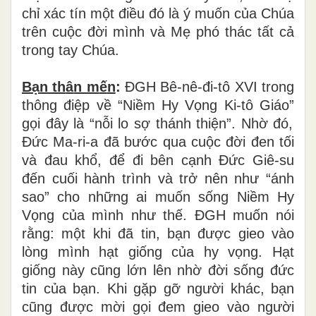
ch
ỉ
x
á
c t
í
n m
ộ
t
đ
i
ề
u
đ
ó
l
à
ý
mu
ố
n c
ủ
a Ch
ú
a
tr
ê
n cu
ộ
c
đờ
i m
ì
nh v
à
M
ẹ
ph
ó
th
á
c t
ấ
t c
ả
trong tay Chúa.
Bạn th
â
n m
ế
n
:
Đ
GH B
ê
-n
ê
-
đ
i-t
ô
XVI trong
th
ô
ng
đ
i
ệ
p v
ề
“
Ni
ề
m Hy V
ọ
ng Ki-t
ô
Gi
á
o
”
g
ọ
i
đ
â
y l
à
“
n
ỗ
i lo s
ợ
th
á
nh thi
ệ
n
”
. Nh
ờ
đ
ó
,
Đứ
c Ma-ri-a
đ
ã
b
ướ
c qua cu
ộ
c
đờ
i
đ
en t
ố
i
v
à
đ
au kh
ổ
,
để
đ
i b
ê
n c
ạ
nh
Đứ
c Gi
ê
-su
đế
n cu
ố
i h
à
nh tr
ì
nh v
à
tr
ở
n
ê
n nh
ư
“á
nh
sao
”
cho nh
ữ
ng ai mu
ố
n s
ố
ng Ni
ề
m Hy
V
ọ
ng c
ủ
a m
ì
nh nh
ư
th
ế
.
Đ
GH mu
ố
n n
ó
i
r
ằ
ng: m
ộ
t khi
đ
ã
tin, b
ạ
n
đượ
c gieo v
à
o
l
ò
ng m
ì
nh h
ạ
t gi
ố
ng c
ủ
a hy v
ọ
ng. H
ạ
t
gi
ố
ng n
à
y c
ũ
ng l
ớ
n l
ê
n nh
ờ
đờ
i s
ố
ng
đứ
c
tin c
ủ
a b
ạ
n. Khi g
ặ
p g
ỡ
ng
ườ
i kh
á
c, b
ạ
n
c
ũ
ng
đượ
c m
ờ
i g
ọ
i
đ
em gieo v
à
o ng
ườ
i