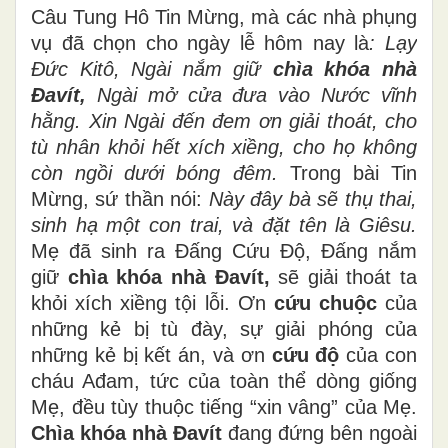
Câu Tung Hô Tin Mừng, mà các nhà phụng
vụ đã chọn cho ngày lễ hôm nay là
: Lạy
Đức Kitô, Ngài nắm giữ
chìa khóa nhà
Đavít,
Ngài mở cửa đưa vào Nước vĩnh
hằng. Xin Ngài đến đem ơn giải thoát, cho
tù nhân khỏi hết xích xiềng, cho họ không
còn ngồi dưới bóng đêm.
Trong bài Tin
Mừng, sứ thần nói:
Này đây bà sẽ thụ thai,
sinh hạ một con trai, và đặt tên là Giêsu.
Mẹ đã sinh ra Đấng Cứu Độ, Đấng nắm
giữ
chìa khóa nhà Đavít,
sẽ giải thoát ta
khỏi xích xiềng tội lỗi. Ơn
cứu chuộc
của
những kẻ bị tù đày, sự giải phóng của
những kẻ bị kết án, và ơn
cứu độ
của con
cháu Ađam, tức của toàn thể dòng giống
Mẹ, đều tùy thuộc tiếng “xin vâng” của Mẹ.
Chìa khóa nhà Đavít
đang đứng bên ngoài