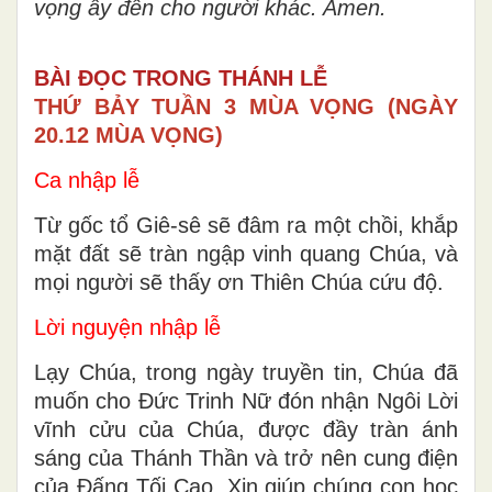
v
ọ
ng
ấ
y
đế
n cho ng
ườ
i khác. Amen.
BÀI ĐỌC TRONG THÁNH LỄ
THỨ BẢY TUẦN 3 MÙA VỌNG (NGÀY
20.12 MÙA VỌNG)
Ca nhập lễ
Từ gốc tổ Giê-sê sẽ đâm ra một chồi, khắp
mặt đất sẽ tràn ngập vinh quang Chúa, và
mọi người sẽ thấy ơn Thiên Chúa cứu độ.
Lời nguyện nhập lễ
Lạy Chúa, trong ngày truyền tin, Chúa đã
muốn cho Ðức Trinh Nữ đón nhận Ngôi Lời
vĩnh cửu của Chúa, được đầy tràn ánh
sáng của Thánh Thần và trở nên cung điện
của Ðấng Tối Cao. Xin giúp chúng con học