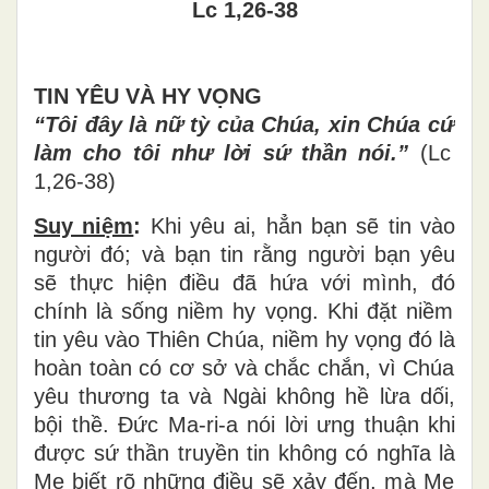
Lc 1,26-38
TIN YÊU VÀ HY VỌNG
“Tôi đây là nữ t
ỳ
c
ủ
a Ch
ú
a, xin Ch
ú
a c
ứ
l
à
m cho t
ô
i nh
ư
l
ờ
i s
ứ
th
ầ
n n
ó
i.
”
(Lc
1,26-38)
Suy niệm
:
Khi yêu ai, h
ẳ
n b
ạ
n s
ẽ
tin v
à
o
ng
ườ
i
đ
ó
; v
à
b
ạ
n tin r
ằ
ng ng
ườ
i b
ạ
n y
ê
u
s
ẽ
th
ự
c hi
ệ
n
đ
i
ề
u
đ
ã
h
ứ
a v
ớ
i m
ì
nh,
đ
ó
ch
í
nh l
à
s
ố
ng ni
ề
m hy v
ọ
ng. Khi
đặ
t ni
ề
m
tin y
ê
u v
à
o Thi
ê
n Ch
ú
a, ni
ề
m hy v
ọ
ng
đ
ó
l
à
ho
à
n to
à
n c
ó
c
ơ
s
ở
v
à
ch
ắ
c ch
ắ
n, v
ì
Ch
ú
a
y
ê
u th
ươ
ng ta v
à
Ng
à
i kh
ô
ng h
ề
l
ừ
a d
ố
i,
b
ộ
i th
ề
.
Đứ
c Ma-ri-a n
ó
i l
ờ
i
ư
ng thu
ậ
n khi
đượ
c s
ứ
th
ầ
n truy
ề
n tin kh
ô
ng c
ó
ngh
ĩ
a l
à
M
ẹ
bi
ế
t r
õ
nh
ữ
ng
đ
i
ề
u s
ẽ
x
ả
y
đế
n, m
à
M
ẹ