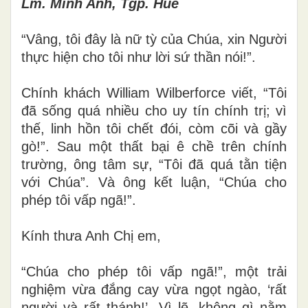
Lm. Minh Anh, Tgp. Huế
“Vâng, tôi đây là nữ tỳ của Chúa, xin Người
thực hiện cho tôi như lời sứ thần nói!”.
Chính khách William Wilberforce viết, “Tôi
đã sống quá nhiều cho uy tín chính trị; vì
thế, linh hồn tôi chết đói, còm cõi và gầy
gò!”. Sau một thất bại ê chề trên chính
trường, ông tâm sự, “Tôi đã quá tằn tiện
với Chúa”. Và ông kết luận, “Chúa cho
phép tôi vấp ngã!”.
Kính thưa Anh Chị em,
“Chúa cho phép tôi vấp ngã!”, một trải
nghiệm vừa đắng cay vừa ngọt ngào, ‘rất
người và rất thánh!’. Vì lẽ, không gì nằm