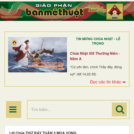
TRANG NHẤT
GIỚI THIỆU
GIÁO XỨ
TIN MỪNG CHÚA NHẬT - LỄ
DÒNG TU
TRỌNG
BAN MỤC VỤ
Chúa Nhật XIX Thường Niên -
Năm A
ĐOÀN THỂ CG
“Cứ yên tâm, chính Thầy đây, đừng
sợ!” (Mt 14,22-33)
LINH MỤC
Đọc các tin khác ➥
ĐIỂM HÀNH HƯƠNG
Lời Chúa THỨ BẢY TUẦN 3 MÙA VỌNG