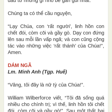
đầu từ những gì nhỏ bé gần gũi nhất.
Chúng ta có thể cầu nguyện,
“Lạy Chúa, con ‘rất người’, linh hồn con
chết đói, còm cõi và gầy gò. Dạy con đứng
lên sau mỗi lần vấp ngã; và con cũng cộng
tác vào những việc ‘rất thánh’ của Chúa!”,
Amen.
DÁM NGÃ
Lm. Minh Anh (Tgp. Huế)
“Vâng, tôi đây là nữ tỳ của Chúa!”.
William Wilberforce viết, “Tôi đã sống quá
nhiều cho chính trị; vì thế, linh hồn tôi chết
đói, còm cõi và gầy gò!”. Sau một thất bại