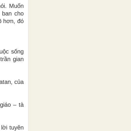
nói. Muốn
u ban cho
õ hơn, đó
cuộc sống
trần gian
atan, của
giáo – tà
lời tuyên