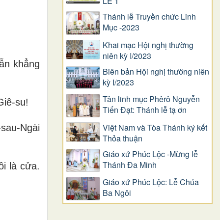
LỄ 1
Thánh lễ Truyền chức Linh
Mục -2023
Khai mạc Hội nghị thường
niên kỳ I/2023
vẫn khẳng
Biên bản Hội nghị thường niên
kỳ I/2023
Tân linh mục Phêrô Nguyễn
Giê-su!
Tiến Đạt: Thánh lễ tạ ơn
Việt Nam và Tòa Thánh ký kết
-sau-Ngài
Thỏa thuận
Giáo xứ Phúc Lộc -Mừng lễ
Thánh Đa Minh
i là cửa.
Giáo xứ Phúc Lộc: Lễ Chúa
Ba Ngôi