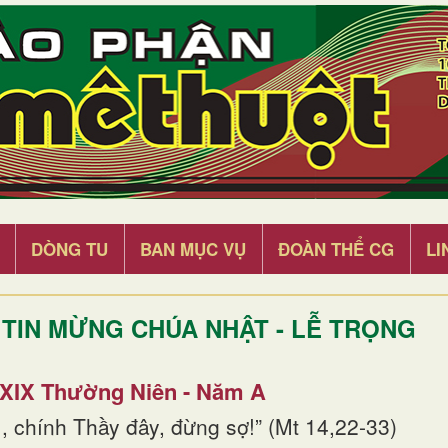
DÒNG TU
BAN MỤC VỤ
ĐOÀN THỂ CG
LI
TIN MỪNG CHÚA NHẬT - LỄ TRỌNG
 XIX Thường Niên - Năm A
, chính Thầy đây, đừng sợ!” (Mt 14,22-33)