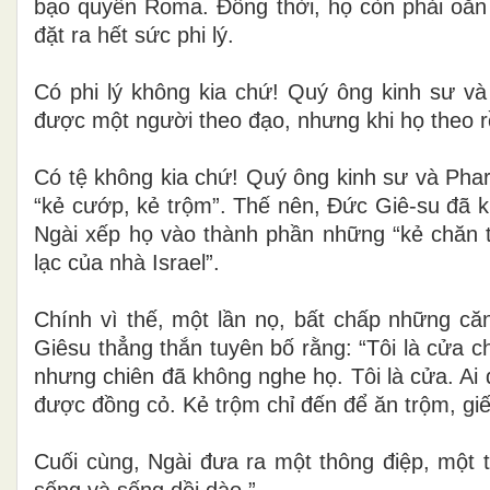
bạo quyền Roma. Đồng thời, họ còn phải oằn v
đặt ra hết sức phi lý.
Có phi lý không kia chứ! Quý ông kinh sư và 
được một người theo đạo, nhưng khi họ theo r
Có tệ không kia chứ! Quý ông kinh sư và Pha
“kẻ cướp, kẻ trộm”. Thế nên, Đức Giê-su đã k
Ngài xếp họ vào thành phần những “kẻ chăn 
lạc của nhà Israel”.
Chính vì thế, một lần nọ, bất chấp những că
Giêsu thẳng thắn tuyên bố rằng: “Tôi là cửa c
nhưng chiên đã không nghe họ. Tôi là cửa. Ai
được đồng cỏ. Kẻ trộm chỉ đến để ăn trộm, giết
Cuối cùng, Ngài đưa ra một thông điệp, một 
sống và sống dồi dào.”