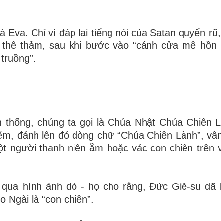
va. Chỉ vì đáp lại tiếng nói của Satan quyến rũ, 
t thê thảm, sau khi bước vào “cánh cửa mê hồn 
 truồng”.
n thống, chúng ta gọi là Chúa Nhật Chúa Chiên 
ếm, đánh lên đó dòng chữ “Chúa Chiên Lành”, vâ
ột người thanh niên ẵm hoặc vác con chiên trên 
- qua hình ảnh đó - họ cho rằng, Đức Giê-su đã 
o Ngài là “con chiên”.