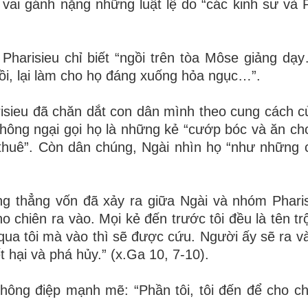
ai gánh nặng những luật lệ do “các kinh sư và P
Pharisieu chỉ biết “ngồi trên tòa Môse giảng dạ
ồi, lại làm cho họ đáng xuống hỏa ngục…”.
risieu đã chăn dắt con dân mình theo cung cách 
hông ngại gọi họ là những kẻ “cướp bóc và ăn chơ
thuê”. Còn dân chúng, Ngài nhìn họ “như những 
ng thẳng vốn đã xảy ra giữa Ngài và nhóm Phari
ho chiên ra vào. Mọi kẻ đến trước tôi đều là tên t
 qua tôi mà vào thì sẽ được cứu. Người ấy sẽ ra v
 hại và phá hủy.” (x.Ga 10, 7-10).
thông điệp mạnh mẽ: “Phần tôi, tôi đến để cho c