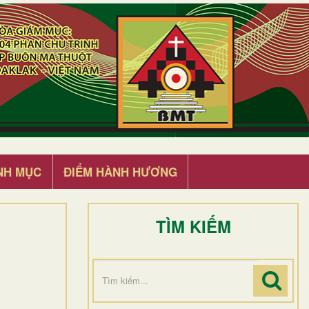
NH MỤC
ĐIỂM HÀNH HƯƠNG
TÌM KIẾM