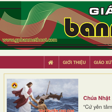
GIỚI THIỆU
GIÁO XỨ
Chúa Nhật
“Cứ yên tâm