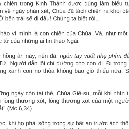
on chiên trong Kinh Thánh được dùng làm biểu 
n về ngày phán xét, Chúa đã tách chiên ra khỏi dê
Ở bên trái sẽ đi đâu! Chúng ta biết rồi…
 hào vì mình là con chiên của Chúa. Và, như một
tử của những ai tin theo Ngài.
c hồng ân này, nên đã,
ngón tay vuốt nhẹ phím đ
ử, Người dẫn lối chỉ đường cho con đi. Đi trong
ồng xanh con no thỏa không bao giờ thiếu nữa. 
ng ngày còn tại thế, Chúa Giê-su, mỗi khi nhìn 
 lòng thương xót, lòng thương xót của một ngườ
t” (Mc 6,34).
, khi họ phải sống trong sự bất an trước ách thốn