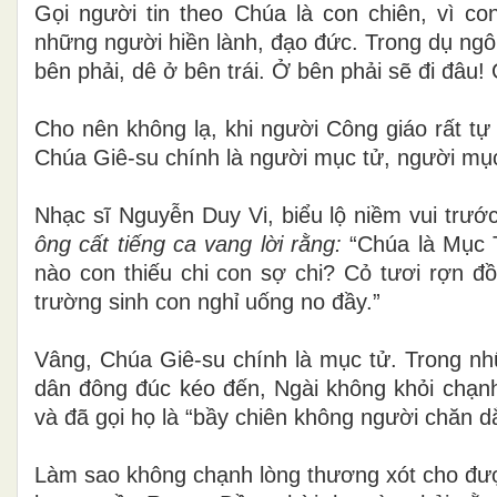
Gọi người tin theo Chúa là con chiên, vì c
những người hiền lành, đạo đức. Trong dụ ngô
bên phải, dê ở bên trái. Ở bên phải sẽ đi đâu! 
Cho nên không lạ, khi người Công giáo rất tự
Chúa Giê-su chính là người mục tử, người mục 
Nhạc sĩ Nguyễn Duy Vi, biểu lộ niềm vui trướ
ông cất tiếng ca vang lời rằng:
“Chúa là Mục T
nào con thiếu chi con sợ chi? Cỏ tươi rợn đ
trường sinh con nghỉ uống no đầy.”
Vâng, Chúa Giê-su chính là mục tử. Trong nhữ
dân đông đúc kéo đến, Ngài không khỏi chạnh
và đã gọi họ là “bầy chiên không người chăn dắ
Làm sao không chạnh lòng thương xót cho được