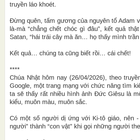
truyền láo khoét.
Đừng quên, tấm gương của nguyên tổ Adam và E
là-mà “chẳng chết chóc gì đâu”, kết quả thậ
Satan, “hái trái cây mà ăn… họ thấy mình trần
Kết quả… chúng ta cũng biết rồi… cái chết!
****
Chúa Nhật hôm nay (26/04/2026), theo truyề
Google, một trang mạng với chức năng tìm ki
ta sẽ thấy rất nhiều hình ảnh Đức Giêsu là m
kiểu, muôn màu, muôn sắc.
Có một số người dị ứng với Ki-tô giáo, nên 
người” thành “con vật” khi gọi những người the