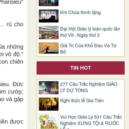
harisieu”
Khi Chúa thinh lặng
y… rủ cho
Đại Hội Giáo lý toàn quốc lần
thứ VII - Ngày thứ 3
Giá Trị Của Khổ Ðau Và Từ
của những
Bỏ
i vô độ.”
con chiên
TIN HOT
277 Câu Trắc Nghiệm GIÁO
sieu. Đức
LÝ DỰ TÒNG
rộm cướp;
ào và gặp
Nghi thức lễ Gia Tiên
Vui Học Giáo Lý 531 Câu Trắc
hiên được
Nghiệm XƯNG TỘI & RƯỚC