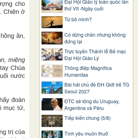
Đại Hội Giáo lý toàn quốc lần
tượng cho
thứ VII -Ngày cuối
. Chiên ở
Từ bỏ mình?
Có dừng chân nhưng không
 hồng ân,
đứng lại
Trực tuyến Thánh lễ Bế mạc
Đại Hội Giáo Lý
àn, miệng
 tay Chúa
Thông điệp Magnifica
Humanitas
Suối nước
Bài hát chủ đề ĐH Giới trẻ TG
Seoul 2027
thấy đoàn
ĐTC sẽ tông du Uruguay,
i mục tử,
Argentina và Pêru
Tiếp kiến chung (5/8)
g trị của
Tình yêu muôn thuở