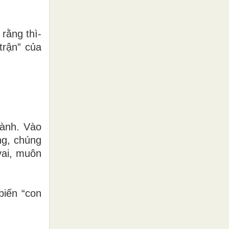
rằng thì-
trận” của
Lành. Vào
ng, chúng
vai, muôn
biến “con