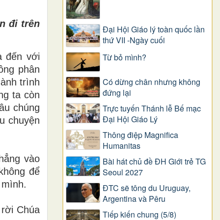
n đi trên
Đại Hội Giáo lý toàn quốc lần
thứ VII -Ngày cuối
à đến với
Từ bỏ mình?
 ông phân
Có dừng chân nhưng không
ành trình
đứng lại
ng ta còn
lâu chúng
Trực tuyến Thánh lễ Bế mạc
Đại Hội Giáo Lý
âu chuyện
Thông điệp Magnifica
Humanitas
thẳng vào
Bài hát chủ đề ĐH Giới trẻ TG
 không để
Seoul 2027
i mình.
ĐTC sẽ tông du Uruguay,
Argentina và Pêru
 rời Chúa
Tiếp kiến chung (5/8)