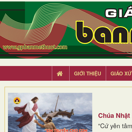
GIỚI THIỆU
GIÁO XỨ
Chúa Nhật
“Cứ yên tâm