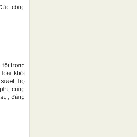
 Ðức công
 tôi trong
loại khỏi
srael, họ
 phụ cũng
 sự, đáng