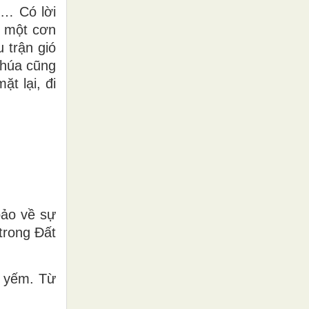
g… Có lời
ó một cơn
 trận gió
Chúa cũng
ặt lại, đi
bảo về sự
trong Ðất
u yếm. Từ