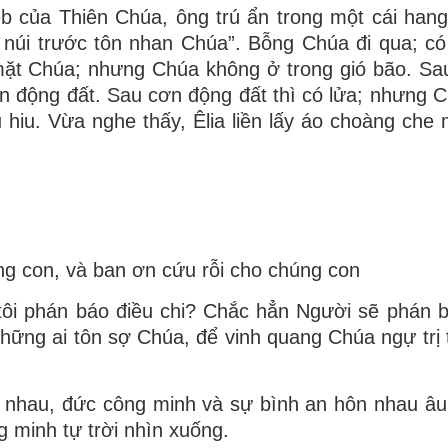
eb của Thiên Chúa, ông trú ẩn trong một cái han
 núi trước tôn nhan Chúa”. Bỗng Chúa đi qua; c
mặt Chúa; nhưng Chúa không ở trong gió bão. Sau
n động đất. Sau cơn động đất thì có lửa; nhưng 
 hiu. Vừa nghe thấy, Êlia liền lấy áo choàng che m
ng con, và ban ơn cứu rỗi cho chúng con
tôi phán báo điều chi? Chắc hẳn Người sẽ phán 
ững ai tôn sợ Chúa, để vinh quang Chúa ngự trị 
 nhau, đức công minh và sự bình an hôn nhau â
g minh tự trời nhìn xuống.