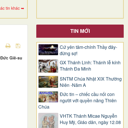
ác tin khác ➥
TIN MỚI
Cứ yên tâm-chính Thầy đây-
đừng sợ!
” Đức Giê-su
GX Thánh Linh: Thánh lễ kính
Thánh Đa Minh
SNTM Chúa Nhật XIX Thường
Niên -Năm A
Đức tin – chiếc cầu nối con
người với quyền năng Thiên
Chúa
VHTK Thánh Micae Nguyễn
Huy Mỹ, Giáo dân, ngày 12.08