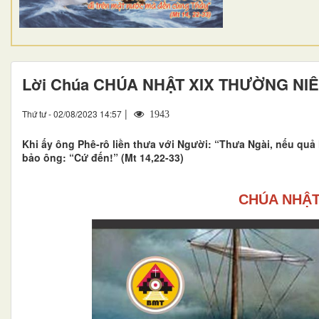
Lời Chúa CHÚA NHẬT XIX THƯỜNG NIÊ
|
Thứ tư - 02/08/2023 14:57
1943
Khi ấy ông Phê-rô liền thưa với Người: “Thưa Ngài, nếu quả 
bảo ông: “Cứ đến!” (Mt 14,22-33)
CHÚA NHẬT