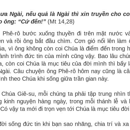
ưa Ngài, nếu quả là Ngài thì xin truyền cho co
o ông: “Cứ đến!”
(Mt 14,28)
 Phê-rô bước xuống thuyền đi trên mặt nước v
lên và rồi ông bắt đầu chìm. Cơn gió nổi lên làm
, vì ông không còn coi Chúa là điểm đến trong h
hành trình đức tin của mình cũng vậy. Bao lâu chú
a, còn coi Chúa là mục tiêu của đời mình thì bấy 
 Ngài. Câu chuyện ông Phê-rô hôm nay cũng là c
ình theo Chúa khi sống giữa trần gian này.
 Chúa Giê-su, mỗi chúng ta phải tập trung nhìn 
g kinh nguyện hàng ngày, trong mỗi thánh lễ và
 Có vậy ta mới đi trọn vẹn tới Chúa là mục tiêu đờ
ời sống đức tin khi bạn sao nhãng, chia trí và xa