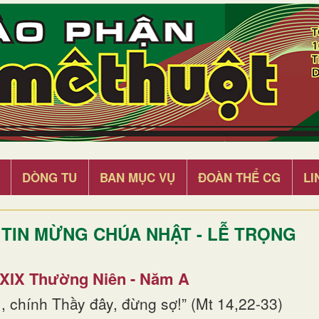
DÒNG TU
BAN MỤC VỤ
ĐOÀN THỂ CG
LI
TIN MỪNG CHÚA NHẬT - LỄ TRỌNG
 XIX Thường Niên - Năm A
, chính Thầy đây, đừng sợ!” (Mt 14,22-33)