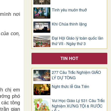
Tình yêu muôn thuở
 mình nơi
Khi Chúa thinh lặng
 của con,
Đại Hội Giáo lý toàn quốc lần
thứ VII - Ngày thứ 3
TIN HOT
277 Câu Trắc Nghiệm GIÁO
LÝ DỰ TÒNG
Nghi thức lễ Gia Tiên
nh chị em
tưởng phó
Vui Học Giáo Lý 531 Câu Trắc
 các tông
Nghiệm XƯNG TỘI & RƯỚC
trần gian