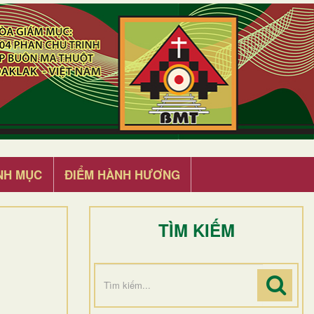
NH MỤC
ĐIỂM HÀNH HƯƠNG
TÌM KIẾM