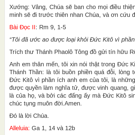
Xướng: Vâng, Chúa sẽ ban cho mọi điều thiện
minh sẽ đi trước thiên nhan Chúa, và ơn cứu đ
Bài Ðọc II
: Rm 9, 1-5
“Tôi đã ước ao được loại khỏi Ðức Kitô vì phần
Trích thư Thánh Phaolô Tông đồ gửi tín hữu 
Anh em thân mến, tôi xin nói thật trong Ðức Ki
Thánh Thần: là tôi buồn phiền quá đỗi, lòng 
Ðức Kitô vì phần ích anh em của tôi, là những
được quyền làm nghĩa tử, được vinh quang, gia
là của họ, và bởi các đấng ấy mà Ðức Kitô si
chúc tụng muôn đời.Amen.
Ðó là lời Chúa.
Alleluia:
Ga 1, 14 và 12b