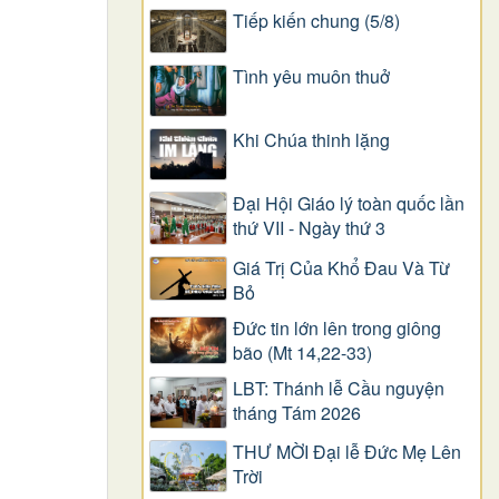
Tiếp kiến chung (5/8)
Tình yêu muôn thuở
Khi Chúa thinh lặng
Đại Hội Giáo lý toàn quốc lần
thứ VII - Ngày thứ 3
Giá Trị Của Khổ Ðau Và Từ
Bỏ
Đức tin lớn lên trong giông
bão (Mt 14,22-33)
LBT: Thánh lễ Cầu nguyện
tháng Tám 2026
THƯ MỜI Đại lễ Đức Mẹ Lên
Trời