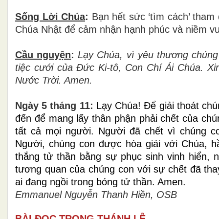
Sống Lời Chúa
:
Bạn hết sức ‘tìm cách’ tham 
Chúa Nhật để cảm nhận hạnh phúc và niềm vu
Cầu nguyện
:
Lạy Chúa, vì yêu thương chúng
tiệc cưới của Đức Ki-tô, Con Chí Ái Chúa. Xi
Nước Trời. Amen.
Ngày
5 tháng 11
:
Lạy Chúa!
Để giải thoát
chú
đến để mang lấy thân phận phải chết của ch
tất cả mọi người. Người đã chết vì chúng
c
Người, chúng
con
được hòa giải với Chúa, h
thắng tử thần bằng sự phục sinh vinh hiển, 
tương quan của chúng
con
với sự chết đã thay
ai đang ngồi trong bóng tử thần.
Amen.
Emmanuel Nguyễn Thanh Hiền, OSB
BÀI ĐỌC TRONG THÁNH LỄ