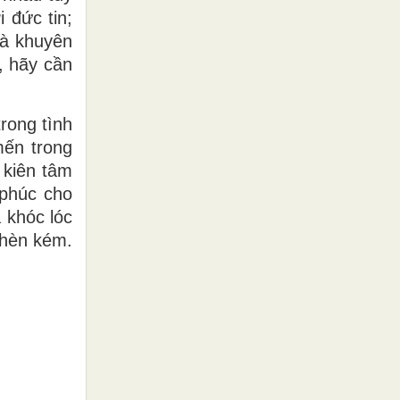
 đức tin;
là khuyên
, hãy cần
rong tình
mến trong
 kiên tâm
 phúc cho
 khóc lóc
 hèn kém.