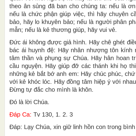
theo ân sủng đã ban cho chúng ta: nếu là ơn n
nếu là chức phận giúp việc, thì hãy chuyên cầ
bảo, hãy lo khuyên bảo; nếu là người phân ph
mẫn; nếu là kẻ thương giúp, hãy vui vẻ.
Ðức ái không được giả hình. Hãy chê ghét điề
bác ái huynh đệ: Hãy nhân nhượng tôn kính 
tâm thần và phụng sự Chúa. Hãy hân hoan tro
cầu nguyện. Hãy giúp đỡ các thánh khi họ th
những kẻ bắt bớ anh em: Hãy chúc phúc, chứ 
với kẻ khóc lóc. Hãy đồng tâm hiệp ý với nha
Ðừng tự đắc cho mình là khôn.
Ðó là lời Chúa.
Ðáp Ca:
Tv 130, 1. 2. 3
Ðáp: Lạy Chúa, xin giữ linh hồn con trong bìn