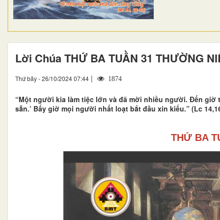
Lời Chúa THỨ BA TUẦN 31 THƯỜNG N
|
Thứ bảy - 26/10/2024 07:44
1874
“Một người kia làm tiệc lớn và đã mời nhiều người. Đến giờ t
sẵn.’ Bấy giờ mọi người nhất loạt bắt đầu xin kiếu.” (Lc 14,1
THỨ BA T