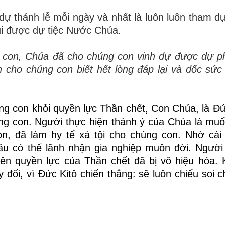
dự thánh lễ mỗi ngày và nhất là luôn luôn tham dự
i được dự tiệc Nước Chúa.
 con, Chúa đã cho chúng con vinh dự được dự p
n cho chúng con biết hết lòng đáp lại và dốc sức
ng con
khỏi quyền lực Thần chết,
Con Chúa, là
Đứ
úng
con
. Người thực hiện thánh ý của Chúa là mu
on
, đã làm hy tế xá tội cho chúng
con
. Nhờ cái
ầu có thể lãnh nhận gia nghiệp muôn đời. Người
nên quyền lực của Thần chết đã bị vô hiệu hóa. 
 đổi, vì Đức Kitô chiến thắng: sẽ luôn chiếu soi 