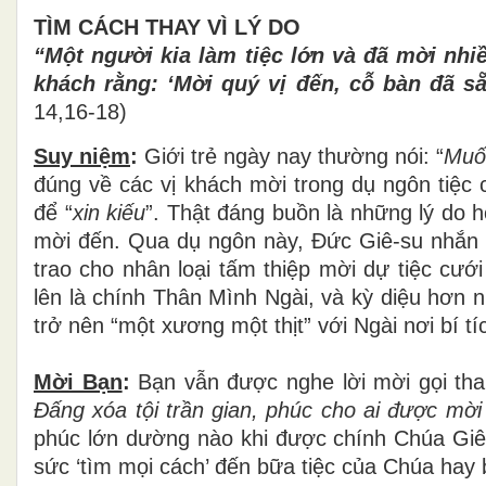
TÌM CÁCH THAY VÌ LÝ DO
“Một người kia làm tiệc lớn và đã mời nhiề
khách rằng: ‘Mời quý vị đến, cỗ bàn đã sẵ
14,16-18)
Suy niệm
:
Giới trẻ ngày nay thường nói: “
Muốn
đúng về các vị khách mời trong dụ ngôn tiệc 
để “
xin kiếu
”. Thật đáng buồn là những lý do 
mời đến. Qua dụ ngôn này, Đức Giê-su nhắn g
trao cho nhân loại tấm thiệp mời dự tiệc cướ
lên là chính Thân Mình Ngài, và kỳ diệu hơn 
trở nên “một xương một thịt” với Ngài nơi bí t
Mời Bạn
:
Bạn vẫn được nghe lời mời gọi tha t
Đấng xóa tội trần gian, phúc cho ai được mời
phúc lớn dường nào khi được chính Chúa Giê-s
sức ‘tìm mọi cách’ đến bữa tiệc của Chúa hay b