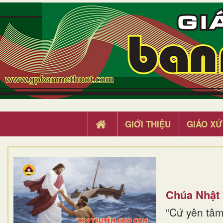
GIỚI THIỆU
GIÁO XỨ
Chúa Nhật
“Cứ yên tâm