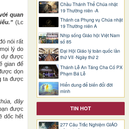
Chầu Thánh Thể Chúa nhật
19 Thường niên -A
 với quan
Thánh ca Phụng vụ Chúa nhật
kiếu.”
(Lc
19 Thường niên A
Nhịp sống Giáo hội Việt Nam
số 85
đó nói rất
mọi lý do
Đại Hội Giáo lý toàn quốc lần
h dự được
thứ VII -Ngày thứ 2
ế gian để
Thánh Lễ An Táng Cha Cố PX
 được dọn
Phạm Bá Lễ
g ta được
Hiển dung để biến đổi đời
mình
Chúa, đây
TIN HOT
 bạn được
ẽ dốc hết
277 Câu Trắc Nghiệm GIÁO