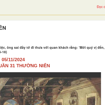
Đọc c
IÊN
iệc, ông sai đầy tớ đi thưa với quan khách rằng: ‘Mời quý vị đến
6-18)
05/11/2024
UẦN 31 THƯỜNG NIÊN