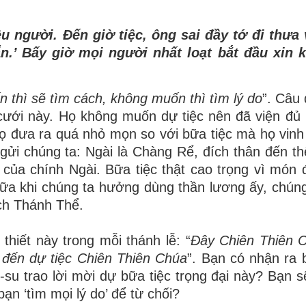
u người. Đến giờ tiệc, ông sai đầy tớ đi thưa
n.’ Bấy giờ mọi người nhất loạt bắt đầu xin 
 thì sẽ tìm cách, không muốn thì tìm lý do
”. Câu 
cưới này. Họ không muốn dự tiệc nên đã viện đủ 
họ đưa ra quá nhỏ mọn so với bữa tiệc mà họ vin
ửi chúng ta: Ngài là Chàng Rể, đích thân đến th
i của chính Ngài. Bữa tiệc thật cao trọng vì món
nữa khi chúng ta hưởng dùng thần lương ấy, chún
ích Thánh Thể.
hiết này trong mỗi thánh lễ: “
Đây Chiên Thiên 
 đến dự tiệc Chiên Thiên Chúa
”. Bạn có nhận ra
u trao lời mời dự bữa tiệc trọng đại này? Bạn s
ạn ‘tìm mọi lý do’ để từ chối?