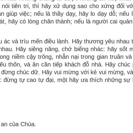
ói tiên tri, thì hãy xử dụng sao cho xứng đối với
n giúp việc; nếu là thầy dạy, hãy lo dạy dỗ; nếu 
át, hãy có lòng chân thành; nếu là người cai quản
u ác và trìu mến điều lành. Hãy thương yêu nhau t
nhau. Hãy siêng năng, chớ biếng nhác: hãy sốt 
ng niềm cậy trông, nhẫn nại trong gian truân và
iếu thốn, và ân cần tiếp khách đỗ nhà. Hãy chúc
đừng chúc dữ. Hãy vui mừng với kẻ vui mừng, và
u: đừng tự cao tự đại, một hãy ưa thích những sự
h an của Chúa.