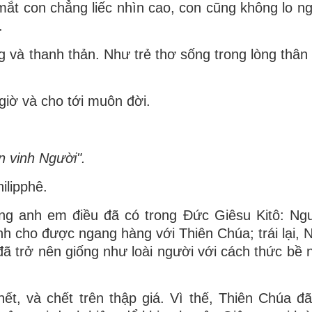
ắt con chẳng liếc nhìn cao, con cũng không lo n
.
g và thanh thản. Như trẻ thơ sống trong lòng thân 
giờ và cho tới muôn đời.
n vinh Người".
ilipphê.
g anh em điều đã có trong Ðức Giêsu Kitô: Ngư
nh cho được ngang hàng với Thiên Chúa; trái lại, 
đã trở nên giống như loài người với cách thức bề 
t, và chết trên thập giá. Vì thế, Thiên Chúa đã