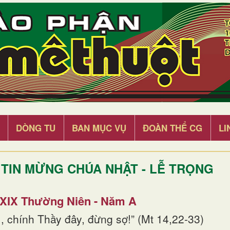
DÒNG TU
BAN MỤC VỤ
ĐOÀN THỂ CG
LI
TIN MỪNG CHÚA NHẬT - LỄ TRỌNG
 XIX Thường Niên - Năm A
, chính Thầy đây, đừng sợ!” (Mt 14,22-33)