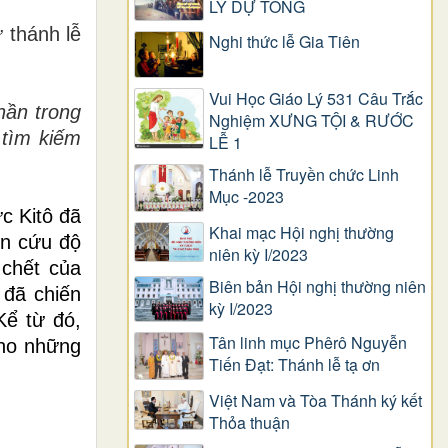
LÝ DỰ TÒNG
 thánh lễ
Nghi thức lễ Gia Tiên
Vui Học Giáo Lý 531 Câu Trắc
hần trong
Nghiệm XƯNG TỘI & RƯỚC
 tìm kiếm
LỄ 1
Thánh lễ Truyền chức Linh
Mục -2023
c Kitô đã
Khai mạc Hội nghị thường
ốn cứu độ
niên kỳ I/2023
 chết của
Biên bản Hội nghị thường niên
 đã chiến
kỳ I/2023
Kể từ đó,
Tân linh mục Phêrô Nguyễn
cho những
Tiến Đạt: Thánh lễ tạ ơn
Việt Nam và Tòa Thánh ký kết
Thỏa thuận