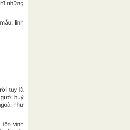
ghĩ những
mẫu, linh
ời tuy là
Người huỷ
ngoài như
 tôn vinh