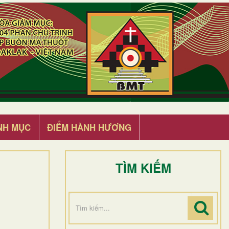
NH MỤC
ĐIỂM HÀNH HƯƠNG
TÌM KIẾM