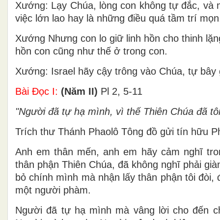
Xướng: Lạy Chúa, lòng con không tự đắc, và m
việc lớn lao hay là những điều quá tầm trí mọn
Xướng Nhưng con lo giữ linh hồn cho thinh lặn
hồn con cũng như thế ở trong con.
Xướng: Israel hãy cậy trông vào Chúa, tự bây 
Bài Ðọc I:
(Năm II)
Pl 2, 5-11
"Người đã tự hạ mình, vì thế Thiên Chúa đã tô
Trích thư Thánh Phaolô Tông đồ gửi tín hữu Ph
Anh em thân mến, anh em hãy cảm nghĩ tron
thân phận Thiên Chúa, đã không nghĩ phải già
bỏ chính mình mà nhận lấy thân phận tôi đòi, 
một người phàm.
Người đã tự hạ mình mà vâng lời cho đến chế