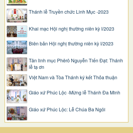
Thánh lễ Truyền chức Linh Mục -2023
Khai mạc Hội nghị thường niên kỳ I/2023
Biên bản Hội nghị thường niên kỳ I/2023
Tân linh mục Phêrô Nguyễn Tiến Đạt: Thánh
lễ tạ ơn
Việt Nam và Tòa Thánh ký kết Thỏa thuận
Giáo xứ Phúc Lộc -Mừng lễ Thánh Đa Minh
Giáo xứ Phúc Lộc: Lễ Chúa Ba Ngôi