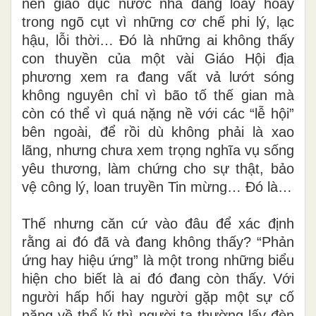
nền giáo dục nước nhà đang loay hoay
trong ngõ cụt vì những cơ chế phi lý, lạc
hậu, lỗi thời… Đó là những ai không thấy
con thuyền của một vài Giáo Hội địa
phương xem ra đang vất vả lướt sóng
không nguyên chỉ vì bão tố thế gian mà
còn có thể vì quá nặng nề với các “lễ hội”
bên ngoài, để rồi dù không phải là xao
lãng, nhưng chưa xem trọng nghĩa vụ sống
yêu thương, làm chứng cho sự thật, bảo
vệ công lý, loan truyền Tin mừng… Đó là…
Thế nhưng căn cứ vào đâu để xác định
rằng ai đó đã và đang không thấy? “Phản
ứng hay hiệu ứng” là một trong những biểu
hiện cho biết là ai đó đang còn thấy. Với
người hấp hối hay người gặp một sự cố
nặng về thể lý thì người ta thường lấy đèn