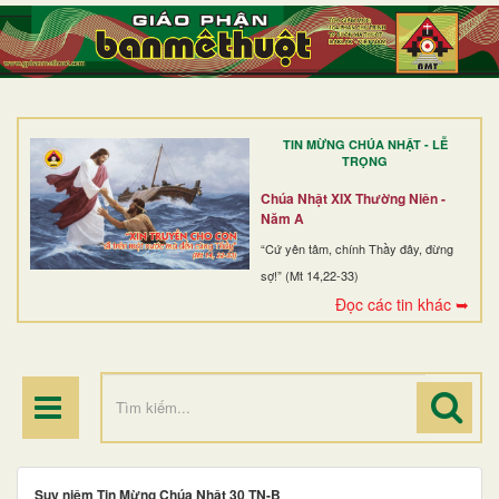
TRANG NHẤT
GIỚI THIỆU
GIÁO XỨ
TIN MỪNG CHÚA NHẬT - LỄ
DÒNG TU
TRỌNG
BAN MỤC VỤ
Chúa Nhật XIX Thường Niên -
Năm A
ĐOÀN THỂ CG
“Cứ yên tâm, chính Thầy đây, đừng
sợ!” (Mt 14,22-33)
LINH MỤC
Đọc các tin khác ➥
ĐIỂM HÀNH HƯƠNG
Suy niệm Tin Mừng Chúa Nhật 30 TN-B