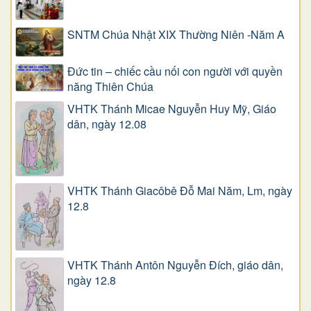
SNTM Chúa Nhật XIX Thường Niên -Năm A
Đức tin – chiếc cầu nối con người với quyền
năng Thiên Chúa
VHTK Thánh Micae Nguyễn Huy Mỹ, Giáo
dân, ngày 12.08
VHTK Thánh Giacôbê Ðỗ Mai Năm, Lm, ngày
12.8
VHTK Thánh Antôn Nguyễn Ðích, giáo dân,
ngày 12.8