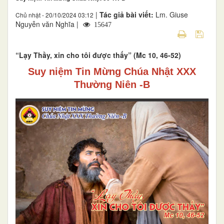
|
Tác giả bài viết:
Lm. Giuse
Chủ nhật - 20/10/2024 03:12
Nguyễn văn Nghĩa |
15647
“Lạy Thầy, xin cho tôi được thấy” (Mc 10, 46-52)
Suy niệm Tin Mừng Chúa Nhật XX
X
Thường Niên -B