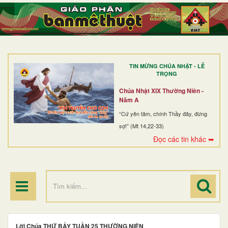
TRANG NHẤT
GIỚI THIỆU
GIÁO XỨ
TIN MỪNG CHÚA NHẬT - LỄ
DÒNG TU
TRỌNG
BAN MỤC VỤ
Chúa Nhật XIX Thường Niên -
Năm A
ĐOÀN THỂ CG
“Cứ yên tâm, chính Thầy đây, đừng
sợ!” (Mt 14,22-33)
LINH MỤC
Đọc các tin khác ➥
ĐIỂM HÀNH HƯƠNG
Lời Chúa THỨ BẢY TUẦN 25 THƯỜNG NIÊN