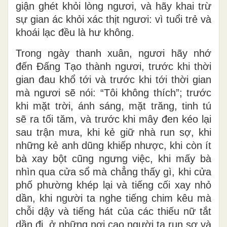
giận ghét khỏi lòng ngươi, và hãy khai trừ
sự gian ác khỏi xác thịt ngươi: vì tuổi trẻ và
khoái lạc đều là hư không.
Trong ngày thanh xuân, ngươi hãy nhớ
đến Ðấng Tạo thành ngươi, trước khi thời
gian đau khổ tới và trước khi tới thời gian
mà ngươi sẽ nói: “Tôi không thích”; trước
khi mặt trời, ánh sáng, mặt trăng, tinh tú
sẽ ra tối tăm, và trước khi mây đen kéo lại
sau trận mưa, khi kẻ giữ nhà run sợ, khi
những kẻ anh dũng khiếp nhược, khi còn ít
bà xay bột cũng ngưng việc, khi mấy bà
nhìn qua cửa sổ mà chẳng thấy gì, khi cửa
phố phường khép lại và tiếng cối xay nhỏ
dần, khi người ta nghe tiếng chim kêu mà
chỗi dậy và tiếng hát của các thiếu nữ tắt
dần đi, ở những nơi cao người ta run sợ và