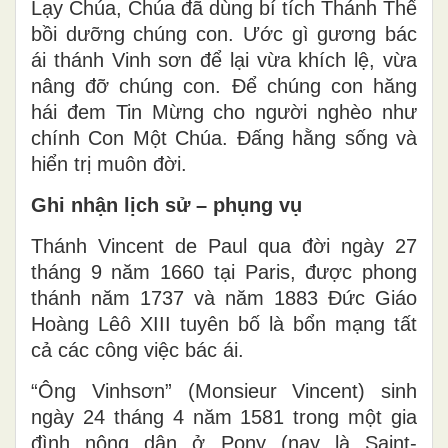
Lạy Chúa, Chúa đã dùng bí tích Thánh Thể
bồi dưỡng chúng con. Ước gì gương bác
ái thánh Vinh sơn để lại vừa khích lệ, vừa
nâng đỡ chúng con. Ðể chúng con hăng
hái đem Tin Mừng cho người nghèo như
chính Con Một Chúa. Ðấng hằng sống và
hiển trị muôn đời.
Ghi nhận lịch sử – phụng vụ
Thánh Vincent de Paul qua đời ngày 27
tháng 9 năm 1660 tại Paris, được phong
thánh năm 1737 và năm 1883 Đức Giáo
Hoàng Lêô XIII tuyên bố là bổn mạng tất
cả các công việc bác ái.
“Ông Vinhsơn” (Monsieur Vincent) sinh
ngày 24 tháng 4 năm 1581 trong một gia
đình nông dân ở Pony (nay là Saint-