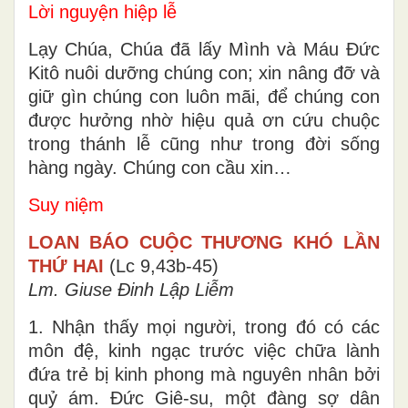
Lời nguyện hiệp lễ
Lạy Chúa, Chúa đã lấy Mình và Máu Ðức
Kitô nuôi dưỡng chúng con; xin nâng đỡ và
giữ gìn chúng con luôn mãi, để chúng con
được hưởng nhờ hiệu quả ơn cứu chuộc
trong thánh lễ cũng như trong đời sống
hàng ngày. Chúng con cầu xin…
Suy niệm
LOAN BÁO CUỘC THƯƠNG KHÓ LẦN
THỨ HAI
(Lc 9,43b-45)
Lm. Giuse Đinh Lập Liễm
1. Nhận thấy mọi người, trong đó có các
môn đệ, kinh ngạc trước việc chữa lành
đứa trẻ bị kinh phong mà nguyên nhân bởi
quỷ ám. Đức Giê-su, một đàng sợ dân