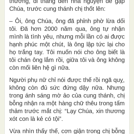
thương, đi thẳng đến nhà nguyện để gặp
Chúa, trước cung thánh chị thốt lên:
– Ôi, ông Chúa, ông đã phỉnh phờ lừa dối
tôi. Đã hơn 2000 năm qua, ông tự nhận
mình là tình yêu, nhưng mỗi lần có ai được
hạnh phúc một chút, là ông lập tức lại cho
họ trắng tay. Tôi muốn nói cho ông biết là
tôi chán ông lắm rồi, giữa tôi và ông không
còn mối liên hệ gì nữa.
Người phụ nữ chỉ nói được thế rồi ngã quỵ,
không còn đủ sức đứng dậy nữa. Nhưng
trong ánh sáng mờ ảo của cung thánh, chị
bỗng nhận ra một hàng chữ thêu trong tấm
thảm trước mắt chị: “Lạy Chúa, xin thương
xót con là kẻ có tội”.
Vừa nhìn thấy thế, cơn giận trong chị bỗng