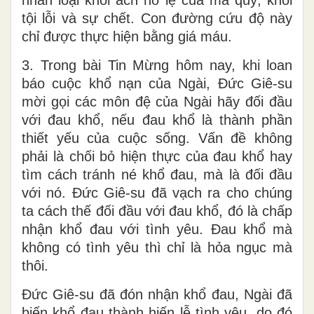
nhân loại khỏi ách nô lệ của ma quỷ, khỏi
tội lỗi và sự chết. Con đường cứu độ này
chỉ được thực hiện bằng giá máu.
3. Trong bài Tin Mừng hôm nay, khi loan
báo cuộc khổ nạn của Ngài, Đức Giê-su
mời gọi các môn đệ của Ngài hãy đối đầu
với đau khổ, nếu đau khổ là thành phần
thiết yếu của cuộc sống. Vấn đề không
phải là chối bỏ hiện thực của đau khổ hay
tìm cách tránh né khổ đau, mà là đối đầu
với nó. Đức Giê-su đã vạch ra cho chúng
ta cách thế đối đầu với đau khổ, đó là chấp
nhận khổ đau với tình yêu. Đau khổ mà
không có tình yêu thì chỉ là hỏa ngục mà
thôi.
Đức Giê-su đã đón nhận khổ đau, Ngài đã
biến khổ đau thành hiến lễ tình yêu, do đó