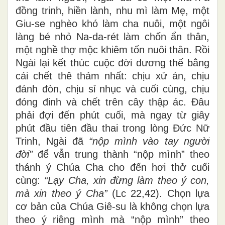
đồng trinh, hiền lành, nhu mì làm Mẹ, một
Giu-se nghèo khó làm cha nuôi, một ngôi
làng bé nhỏ Na-da-rét làm chốn ẩn thân,
một nghề thợ mộc khiêm tốn nuôi thân. Rồi
Ngài lại kết thúc cuộc đời dương thế bằng
cái chết thê thảm nhất: chịu xử án, chịu
đánh đòn, chịu sỉ nhục và cuối cùng, chịu
đóng đinh và chết trên cây thập ác. Đâu
phải đợi đến phút cuối, mà ngay từ giây
phút đầu tiên đầu thai trong lòng Đức Nữ
Trinh, Ngài đã
“nộp mình vào tay người
đời”
để vẫn trung thành “nộp mình” theo
thánh ý Chúa Cha cho đến hơi thở cuối
cùng:
“Lạy Cha, xin đừng làm theo ý con,
mà xin theo ý Cha”
(Lc 22,42). Chọn lựa
cơ bản của Chúa Giê-su là không chọn lựa
theo ý riêng mình mà “nộp mình” theo