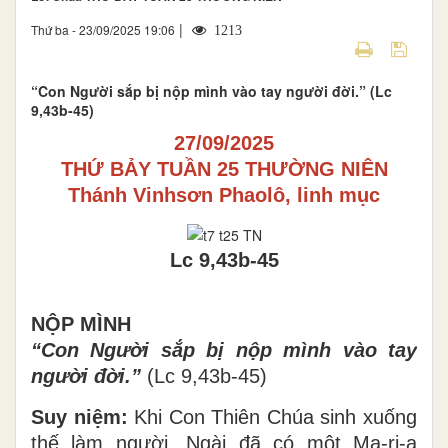
|
Thứ ba - 23/09/2025 19:06
1213
“Con Người sắp bị nộp mình vào tay người đời.” (Lc
9,43b-45)
27/09/2025
THỨ BẢY TUẦN 25 THƯỜNG NIÊN
Thánh Vinhsơn Phaolô, linh mục
Lc 9,43b-45
NỘP MÌNH
“Con Người sắp bị nộp mình vào tay
người đời.”
(Lc 9,43b-45)
Suy niệm:
Khi Con Thiên Chúa sinh xuống
thế làm người, Ngài đã có một Ma-ri-a