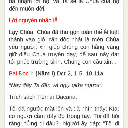
đã nhậm lời họ, và Ta sẽ là Chúa của họ
đến muôn đời.
Lời nguyện nhập lễ
Lạy Chúa, Chúa đã thu gọn toàn thể lề luật
thánh vào giới răn độc nhất là mến Chúa
yêu người, xin giúp chúng con hằng vâng
giữ điều Chúa truyền dạy, để sau này đạt
tới phúc trường sinh. Chúng con cầu xin…
Bài Ðọc I:
(Năm I)
Dcr 2, 1-5. 10-11a
“Này đây Ta đến và ngự giữa ngươi”.
Trích sách Tiên tri Dacaria.
Tôi đã ngước mắt lên và đã nhìn thấy: Kìa,
có người cầm dây đo trong tay. Tôi đã hỏi
rằng: “Ông đi đâu?” Người ấy đáp: “Tôi đi