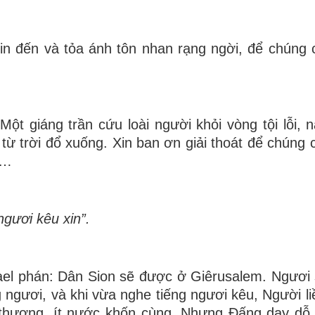
xin đến và tỏa ánh tôn nhan rạng ngời, để chúng
t giáng trần cứu loài người khỏi vòng tội lỗi, 
 từ trời đổ xuống. Xin ban ơn giải thoát để chúng 
n…
ngươi kêu xin”.
ael phán: Dân Sion sẽ được ở Giêrusalem. Ngươi
ngươi, và khi vừa nghe tiếng ngươi kêu, Người liề
 thương, ít nước khốn cùng. Nhưng Ðấng dạy dỗ