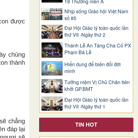
19 Thường niên A
Nhịp sống Giáo hội Việt Nam
số 85
 con được
Đại Hội Giáo lý toàn quốc lần
thứ VII -Ngày thứ 2
Thánh Lễ An Táng Cha Cố PX
Phạm Bá Lễ
này chúng
con thành
Hiển dung để biến đổi đời
mình
Tưởng niệm Vị Chủ Chăn tiên
khởi GP.BMT
Đại Hội Giáo lý toàn quốc lần
thứ VII -Ngày thứ 1
 sẽ chẳng
TIN HOT
n đáp lại
 ngươi sẽ