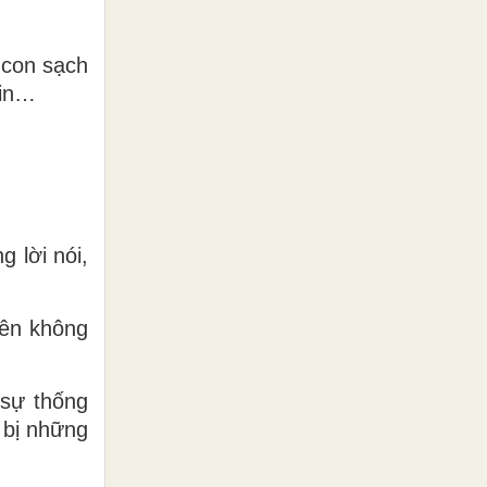
 con sạch
xin…
 lời nói,
iên không
 sự thống
ọ bị những