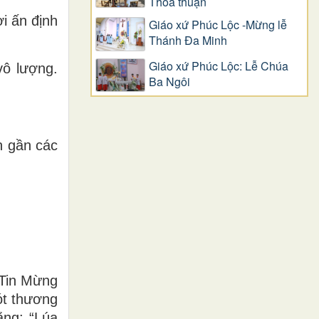
Thỏa thuận
i ấn định
Giáo xứ Phúc Lộc -Mừng lễ
Thánh Đa Minh
Giáo xứ Phúc Lộc: Lễ Chúa
vô lượng.
Ba Ngôi
n gần các
 Tin Mừng
ót thương
ằng: “Lúa