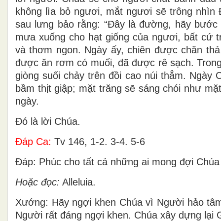
không lìa bỏ ngươi, mắt ngươi sẽ trông nhìn 
sau lưng bảo rằng: “Ðây là đường, hãy bước 
mưa xuống cho hạt giống của ngươi, bất cứ tr
và thơm ngon. Ngày ấy, chiên được chăn thả 
được ăn rơm có muối, đã được rê sạch. Trong 
giòng suối chảy trên đồi cao núi thẳm. Ngày
bầm thịt giập; mặt trăng sẽ sáng chói như mặt
ngày.
Ðó là lời Chúa.
Ðáp Ca:
Tv 146, 1-2. 3-4. 5-6
Ðáp: Phúc cho tất cả những ai mong đợi Chúa 
Hoặc đọc:
Alleluia.
Xướng: Hãy ngợi khen Chúa vì Người hảo tâm
Người rất đáng ngợi khen. Chúa xây dựng lại G