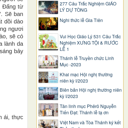
277 Câu Trắc Nghiệm GIÁO
g Ðấng từ
LÝ DỰ TÒNG
”. Sẽ ban
Nghi thức lễ Gia Tiên
t dồi dào
ộng ngươi
ào, sẽ có
Vui Học Giáo Lý 531 Câu Trắc
Nghiệm XƯNG TỘI & RƯỚC
a lành da
LỄ 1
 sáng bảy
Thánh lễ Truyền chức Linh
Mục -2023
Khai mạc Hội nghị thường
niên kỳ I/2023
Biên bản Hội nghị thường niên
kỳ I/2023
Tân linh mục Phêrô Nguyễn
Tiến Đạt: Thánh lễ tạ ơn
 ái, thực
Việt Nam và Tòa Thánh ký kết