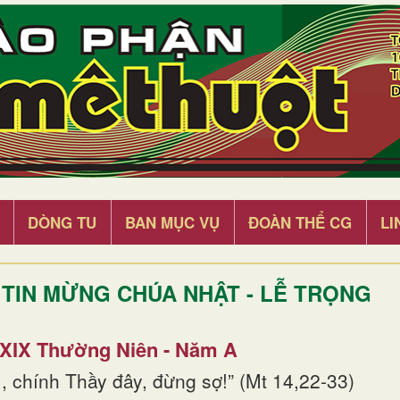
DÒNG TU
BAN MỤC VỤ
ĐOÀN THỂ CG
LI
TIN MỪNG CHÚA NHẬT - LỄ TRỌNG
 XIX Thường Niên - Năm A
, chính Thầy đây, đừng sợ!” (Mt 14,22-33)