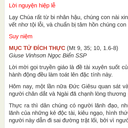
Lời nguyện hiệp lễ
Lạy Chúa rất từ bi nhân hậu, chúng con nài x
vết nhơ tội lỗi, và chuẩn bị tâm hồn chúng co
Suy niệm
MỤC TỬ ĐÍCH THỰC
(Mt 9, 35; 10, 1.6-8)
Giuse Vinhsơn Ngọc Biển SSP
Lời mời gọi truyền giáo là đề tài xuyên suốt c
hành động đều làm toát lên đặc tính này.
Hôm nay, một lần nữa Đức Giêsu quan sát và
người chăn dắt và Ngài đã chạnh lòng thương
Thực ra thì dân chúng có người lãnh đạo, như
lãnh của những kẻ độc tài, kiêu ngạo, hình thức
người này dẫn đi sai đường trật lối, bởi vì n