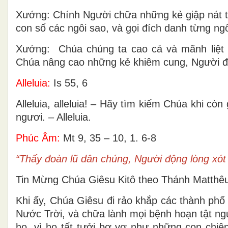
Xướng: Chính Người chữa những kẻ giập nát t
con số các ngôi sao, và gọi đích danh từng ng
Xướng: Chúa chúng ta cao cả và mãnh liệt 
Chúa nâng cao những kẻ khiêm cung, Người đ
Alleluia:
Is 55, 6
Alleluia, alleluia! – Hãy tìm kiếm Chúa khi c
ngươi. – Alleluia.
Phúc Âm:
Mt 9, 35 – 10, 1. 6-8
“Thấy đoàn lũ dân chúng, Người động lòng xót
Tin Mừng Chúa Giêsu Kitô theo Thánh Matthê
Khi ấy, Chúa Giêsu đi rảo khắp các thành phố
Nước Trời, và chữa lành mọi bệnh hoạn tật ng
họ, vì họ tất tưởi bơ vơ như những con chiê