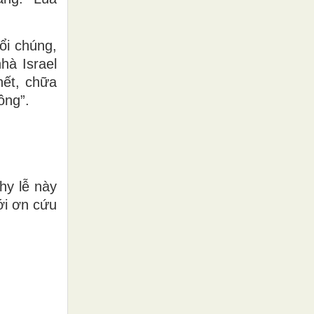
ổi chúng,
hà Israel
hết, chữa
ông”.
hy lễ này
ới ơn cứu