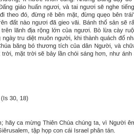
Ðấng giáo huấn ngươi, và tai ngươi sẽ nghe tiến
đi theo đó, đừng rẽ bên mặt, đừng quẹo bên trái
ên đất nào ngươi đã gieo vãi. Bánh thổ sản sẽ rấ
trên lãnh địa rộng lớn của ngươi. Bò lừa cày ru
ngày tru diệt muôn người, khi thành quách đổ nh
 Chúa băng bó thương tích của dân Người, và chữ
 trời, mặt trời sẽ bảy lần chói sáng hơn, như ánh
(Is 30, 18)
; hãy ca mừng Thiên Chúa chúng ta, vì Người êm
iêrusalem, tập họp con cái Israel phân tán.