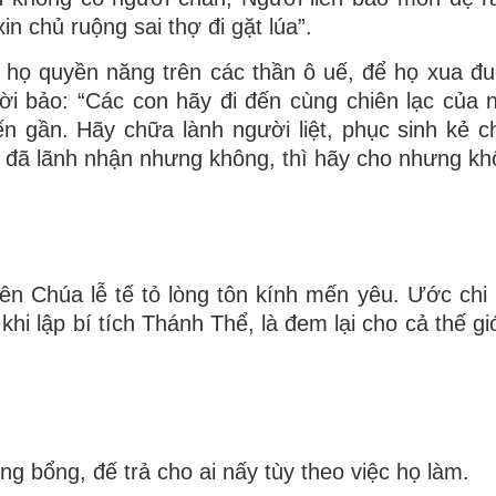
in chủ ruộng sai thợ đi gặt lúa”.
 họ quyền năng trên các thần ô uế, để họ xua đu
i bảo: “Các con hãy đi đến cùng chiên lạc của n
n gần. Hãy chữa lành người liệt, phục sinh kẻ c
 đã lãnh nhận nhưng không, thì hãy cho nhưng kh
ên Chúa lễ tế tỏ lòng tôn kính mến yêu. Ước chi 
hi lập bí tích Thánh Thể, là đem lại cho cả thế gi
 bổng, đế trả cho ai nấy tùy theo việc họ làm.