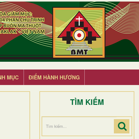
NH MỤC
ĐIỂM HÀNH HƯƠNG
TÌM KIẾM