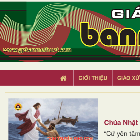
GIỚI THIỆU
GIÁO XỨ
Chúa Nhật
“Cứ yên tâm