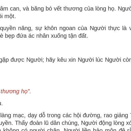
âm can, và băng bó vết thương của lòng họ. Ngườ
ôi một.
quyền năng, sự khôn ngoan của Người thực là 
è bẹp đứa ác nhân xuống tận đất.
òn gặp được Người; hãy kêu xin Người lúc Người cò
 thương họ”.
u.
 làng mạc, dạy dỗ trong các hội đường, rao giảng
uyền. Thấy đoàn lũ dân chúng, Người động lòng x
n không có người chăn, Người liền bảo môn đệ r