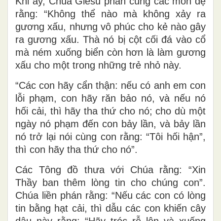
Khi ấy, Chúa Giêsu phán cùng các môn đệ
rằng: “Không thể nào mà không xảy ra
gương xấu, nhưng vô phúc cho kẻ nào gây
ra gương xấu. Thà nó bị cột cối đá vào cổ
mà ném xuống biển còn hơn là làm gương
xấu cho một trong những trẻ nhỏ này.
“Các con hãy cẩn thận: nếu có anh em con
lỗi phạm, con hãy răn bảo nó, và nếu nó
hối cải, thì hãy tha thứ cho nó; cho dù một
ngày nó phạm đến con bảy lần, và bảy lần
nó trở lại nói cùng con rằng: “Tôi hối hận”,
thì con hãy tha thứ cho nó”.
Các Tông đồ thưa với Chúa rằng: “Xin
Thầy ban thêm lòng tin cho chúng con”.
Chúa liền phán rằng: “Nếu các con có lòng
tin bằng hạt cải, thì dẫu các con khiến cây
dâu này rằng: “Hãy tróc rễ lên và xuống