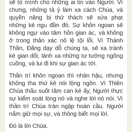
sẽ tỏ mình cho những ai tin vào Người. Vì
chưng, những tà ý làm xa cách Chúa, và
quyền năng bị thử thách sẽ sửa phạt
những kẻ ngu đần đó. Sự khôn ngoan sẽ
không ngự vào tâm hồn gian ác, và không
ở trong thân xác nô lệ tội lỗi. Vì Thánh
Thần, Ðấng dạy dỗ chúng ta, sẽ xa tránh
kẻ gian dối, lánh xa những tư tưởng ngông
cuồng, và lui đi khi sự gian ác tới.
Thần trí khôn ngoan thì nhân hậu, nhưng
không tha thứ kẻ nói lộng ngôn. Vì Thiên
Chúa thấu suốt tâm can kẻ ấy, Người thực
sự kiểm soát lòng nó và nghe lời nó nói. Vì
thần trí Chúa tràn ngập hoàn cầu. Người
nắm giữ mọi sự, và thông biết mọi lời.
Ðó là lời Chúa.