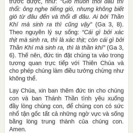
trước được, như:
“Gió muốn thổi đâu thì
thổi: ông nghe tiếng gió, nhưng không biết
gió từ đâu đến và thổi đi đâu. Ai bởi Thần
Khí mà sinh ra thì cũng vậy”
(Ga 3, 8).
Theo nguyên lý sự sống:
“Cái gì bởi xác
thịt mà sinh ra, thì là xác thịt; còn cái gì bởi
Thần Khí mà sinh ra, thì là thần khí”
(Ga 3,
6). Thế nên, đức tin đặt chúng ta vào trong
tương quan trực tiếp với Thiên Chúa và
cho phép chúng làm điều tưởng chừng như
không thể.
Lạy Chúa, xin ban thêm đức tin cho chúng
con và ban Thánh Thần tình yêu xuống
đầy lòng chúng con, để chúng con có sức
nhổ tận gốc tất cả những ngờ vực và sống
bằng lòng trung thành của chúng con.
Amen.