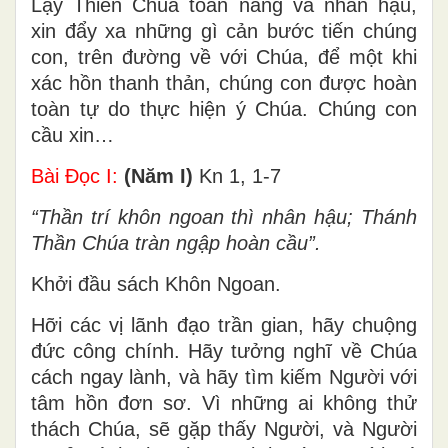
Lạy Thiên Chúa toàn năng và nhân hậu,
xin đẩy xa những gì cản bước tiến chúng
con, trên đường về với Chúa, để một khi
xác hồn thanh thản, chúng con được hoàn
toàn tự do thực hiện ý Chúa. Chúng con
cầu xin…
Bài Ðọc I:
(Năm I)
Kn 1, 1-7
“Thần trí khôn ngoan thì nhân hậu; Thánh
Thần Chúa tràn ngập hoàn cầu”.
Khởi đầu sách Khôn Ngoan.
Hỡi các vị lãnh đạo trần gian, hãy chuộng
đức công chính. Hãy tưởng nghĩ về Chúa
cách ngay lành, và hãy tìm kiếm Người với
tâm hồn đơn sơ. Vì những ai không thử
thách Chúa, sẽ gặp thấy Người, và Người