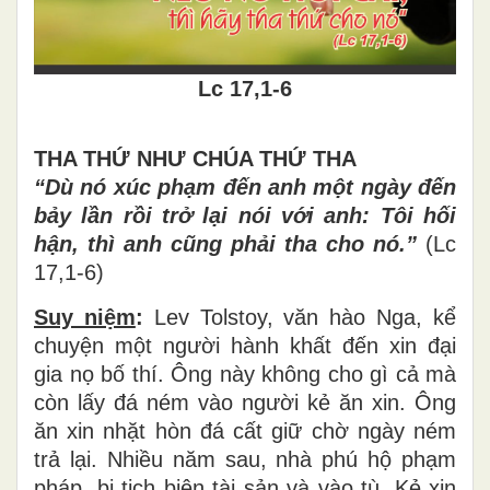
Lc 17,1-6
THA THỨ NHƯ CHÚA THỨ THA
“Dù nó xúc phạm đến anh một ngày đến
bảy lần rồi trở lại nói với anh: Tôi hối
hận, thì anh cũng phải tha cho nó.”
(Lc
17,1-6)
Suy niệm
:
Lev Tolstoy, văn hào Nga, kể
chuyện một người hành khất đến xin đại
gia nọ bố thí. Ông này không cho gì cả mà
còn lấy đá ném vào người kẻ ăn xin. Ông
ăn xin nhặt hòn đá cất giữ chờ ngày ném
trả lại. Nhiều năm sau, nhà phú hộ phạm
pháp, bị tịch biên tài sản và vào tù. Kẻ xin