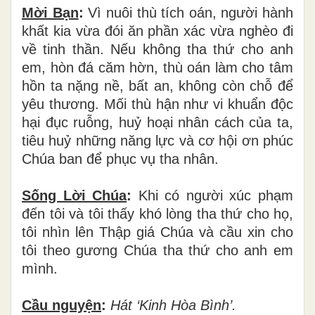
Mời Bạn
:
Vì nuôi thù tích oán, người hành
khất kia vừa đói ăn phần xác vừa nghèo đi
về tinh thần. Nếu không tha thứ cho anh
em, hòn đá căm hờn, thù oán làm cho tâm
hồn ta nặng nề, bất an, không còn chỗ để
yêu thương. Mối thù hận như vi khuẩn độc
hại đục ruỗng, huỷ hoại nhân cách của ta,
tiêu huỷ những năng lực và cơ hội ơn phúc
Chúa ban để phục vụ tha nhân.
Sống Lời Chúa
:
Khi có người xúc phạm
đến tôi và tôi thấy khó lòng tha thứ cho họ,
tôi nhìn lên Thập giá Chúa và cầu xin cho
tôi theo gương Chúa tha thứ cho anh em
mình.
Cầu nguyện
:
Hát ‘Kinh Hòa Bình’.