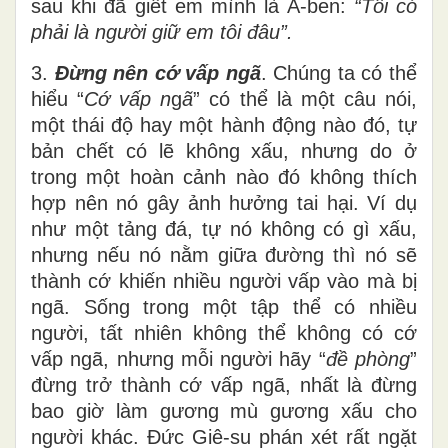
sau khi đã giết em mình là A-ben:
“
Tôi có
phải là người giữ em tôi đâu”.
3.
Đừng nên cớ vấp ngã
. Chúng ta có thể
hiểu “
Cớ vấp n
g
ã
” có thể là một câu nói,
một thái độ hay một hành động nào đó, tự
bản chết có lẽ không xấu, nhưng do ở
trong một hoàn cảnh nào đó không thích
hợp nên nó gây ảnh hưởng tai hại. Ví dụ
như một tảng đá, tự nó không có gì xấu,
nhưng nếu nó nằm giữa đường thì nó sẽ
thành cớ khiến nhiều người vấp vào mà bị
ngã. Sống trong một tập thể có nhiều
người, tất nhiên không thể không có cớ
vấp ngã, nhưng mỗi người hãy “
đề phòng
”
đừng trở thành cớ vấp ngã, nhất là đừng
bao giờ làm gương mù gương xấu cho
người khác. Đức Giê-su phán xét rất ngặt