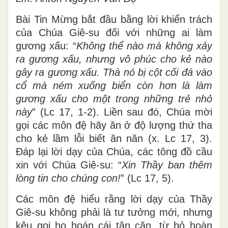
Bài Tin Mừng bắt đầu bằng lời khiển trách
của Chúa Giê-su đối với những ai làm
gương xấu: “
Không thể nào mà không xảy
ra gương xấu, nhưng vô phúc cho kẻ nào
gây ra gương xấu. Thà nó bị cột cối đá vào
cổ mà ném xuống biển còn hơn là làm
gương xấu cho một trong những trẻ nhỏ
này
” (Lc 17, 1-2). Liền sau đó, Chúa mời
gọi các môn đệ hãy ăn ở độ lượng thứ tha
cho kẻ lầm lỗi biết ăn năn (x. Lc 17, 3).
Đáp lại lời dạy của Chúa, các tông đồ cầu
xin với Chúa Giê-su: “
Xin Thầy ban thêm
lòng tin cho chúng con!
” (Lc 17, 5).
Các môn đệ hiểu rằng lời dạy của Thầy
Giê-su không phải là tư tưởng mới, nhưng
kêu gọi họ hoán cái tận căn, từ bỏ hoàn