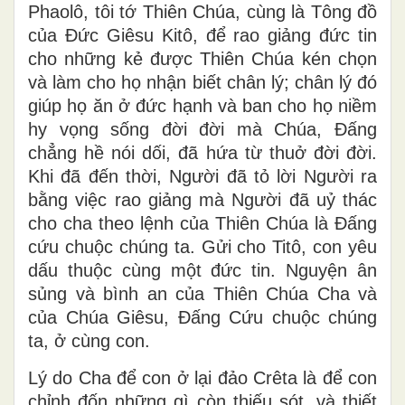
Phaolô, tôi tớ Thiên Chúa, cùng là Tông đồ
của Ðức Giêsu Kitô, để rao giảng đức tin
cho những kẻ được Thiên Chúa kén chọn
và làm cho họ nhận biết chân lý; chân lý đó
giúp họ ăn ở đức hạnh và ban cho họ niềm
hy vọng sống đời đời mà Chúa, Ðấng
chẳng hề nói dối, đã hứa từ thuở đời đời.
Khi đã đến thời, Người đã tỏ lời Người ra
bằng việc rao giảng mà Người đã uỷ thác
cho cha theo lệnh của Thiên Chúa là Ðấng
cứu chuộc chúng ta. Gửi cho Titô, con yêu
dấu thuộc cùng một đức tin. Nguyện ân
sủng và bình an của Thiên Chúa Cha và
của Chúa Giêsu, Ðấng Cứu chuộc chúng
ta, ở cùng con.
Lý do Cha để con ở lại đảo Crêta là để con
chỉnh đốn những gì còn thiếu sót, và thiết