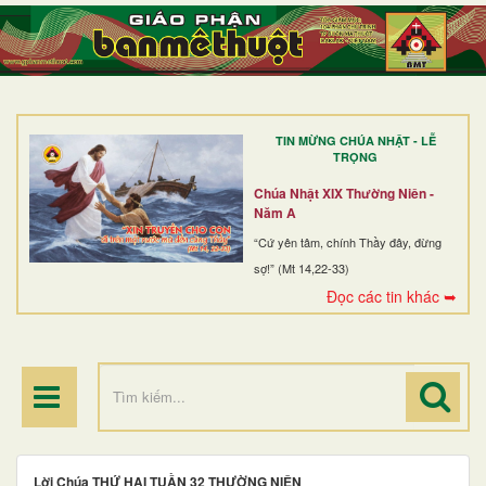
TRANG NHẤT
GIỚI THIỆU
GIÁO XỨ
TIN MỪNG CHÚA NHẬT - LỄ
DÒNG TU
TRỌNG
BAN MỤC VỤ
Chúa Nhật XIX Thường Niên -
Năm A
ĐOÀN THỂ CG
“Cứ yên tâm, chính Thầy đây, đừng
sợ!” (Mt 14,22-33)
LINH MỤC
Đọc các tin khác ➥
ĐIỂM HÀNH HƯƠNG
Lời Chúa THỨ HAI TUẦN 32 THƯỜNG NIÊN