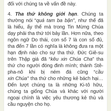
đối với chúng ta về vấn đề này.
4.
Tha thứ không giới hạn
. Chúng ta
thường nói “
quá tam ba bận”
, như thế đã
là hiểu, ấy thế mà trong Tin Mừng Chúa
dạy phải tha thứ tới bảy lần. Hơn nữa, theo
ngôn ngữ Do thái, con số 7 là con số đủ,
tha đến 7 lần có nghĩa là không đưa ra một
hạn định nào cho sự tha thứ. Đức Giê-su
trên Thập giá đã “
kêu xin Chúa Cha
” tha
thứ cho người đóng đinh mình; thánh Stê-
pha-nô khi bị ném đá cũng “
cầu
xin
Chúa”
tha thứ cho những kẻ bách hại…
Đến lượt chúng ta là những Ki-tô hữu,
chúng ta giống Chúa và khác với người
ngoại chính là việc yêu thương kẻ thù và
cầu nguyện cho họ.