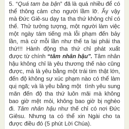
5. “
Quá tam ba bậ
n” đã là quá nhiều để có
thể thông cảm cho người lầm lỡ. Ấy vậy
mà Đức Giê-su dạy ta tha thứ không chỉ có
thế. Thử tưởng tượng, một người làm việc
một ngày tám tiếng mà lỗi phạm đến bảy
lần, mà cứ mỗi lần như thế ta lại phải tha
thứ!!! Hành động tha thứ chỉ phát xuất
được từ chính
“tâm nhân hậu”.
Tâm nhân
hậu không chỉ là yêu thương thế nào cũng
được, mà là yêu bằng một trái tim thật lớn,
đến độ không sự xúc phạm nào có thể làm
quị ngã; và là yêu bằng một tình yêu sung
mãn đến độ tha thứ luôn mãi mà không
bao giờ mệt mỏi, không bao giờ bị nghèo
đi.
Tâm nhân
hậu
như thế chỉ có nơi Đức
Giêsu. Nhưng ta có thể xin Ngài cho ta
được điều đó (5 phút Lời Chúa).