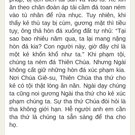
ăn theo chân đoàn áp tải cầm đá toan ném
vào tù nhân để rửa nhục. Tuy nhiên, khi
thấy kẻ thù tay bị cùm, gương mặt thì tiều
tụy, ông thả hòn đá xuống đất tự nhủ: “Tại
sao bao nhiêu năm qua, ta lại mang nặng
hòn đá kia? Con người này, giờ đây chỉ là
một kẻ khốn khổ như ta.” Khi phạm tội,
chúng ta ném đá Thiên Chúa. Nhưng Ngài
không cất giữ những hòn đá xúc phạm kia.
Nơi Chúa Giê-su, Thiên Chúa tha thứ cho
kẻ có tội thật lòng ăn năn. Ngài dạy chúng
ta cũng noi gương Ngài tha thứ cho kẻ xúc
phạm chúng ta. Sự tha thứ Chúa đòi hỏi là
tha không giới hạn. Hễ người anh em cần
tha thứ là chúng ta sẵn sàng để tha cho
họ.