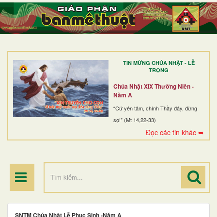
TRANG NHẤT
GIỚI THIỆU
GIÁO XỨ
TIN MỪNG CHÚA NHẬT - LỄ
DÒNG TU
TRỌNG
BAN MỤC VỤ
Chúa Nhật XIX Thường Niên -
Năm A
ĐOÀN THỂ CG
“Cứ yên tâm, chính Thầy đây, đừng
sợ!” (Mt 14,22-33)
LINH MỤC
Đọc các tin khác ➥
ĐIỂM HÀNH HƯƠNG
SNTM Chúa Nhật Lễ Phục Sinh -Năm A