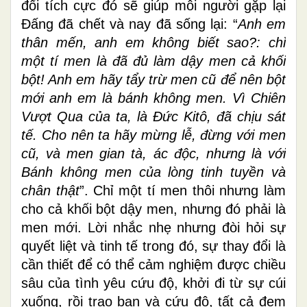
đổi tích cực đó sẽ giúp mỗi người gặp lại
Đấng đã chết và nay đã sống lại: “
Anh em
thân mến, anh em không biết sao?: chỉ
một tí men là đã đủ làm dậy men cả khối
bột! Anh em hãy tẩy trừ men cũ để nên bột
mới anh em là bánh không men. Vì Chiên
Vượt Qua của ta, là Ðức Kitô, đã chịu sát
tế. Cho nên ta hãy mừng lễ, đừng với men
cũ, và men gian tà, ác độc, nhưng là với
Bánh không men của lòng tinh tuyền và
chân thật
”. Chỉ một tí men thôi nhưng làm
cho cả khối bột dậy men, nhưng đó phải là
men mới. Lời nhắc nhẹ nhưng đòi hỏi sự
quyết liệt và tinh tế trong đó, sự thay đổi là
cần thiết để có thể cảm nghiệm được chiều
sâu của tình yêu cứu độ, khởi đi từ sự cúi
xuống, rồi trao ban và cứu độ, tất cả đem