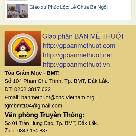
Giáo xứ Phúc Lộc: Lễ Chúa Ba Ngôi
Giáo phận BAN MÊ THUỘT
http://gpbanmethuot.com
http://gpbanmethuot.net
http://gpbanmethuot.vn
Tòa Giám Mục - BMT:
Số 104 Phan Chu Trinh, Tp. BMT, Đắk Lắk.
ĐT: 0262 3817 622
Email: banmethuot@cbc-vietnam.org -
tgmbmt104@gmail.com
Văn phòng Truyền Thông:
Số 01 Trần Hưng Đạo, Tp. BMT, Đắk Lắk.
Zalo: 0843 154 837