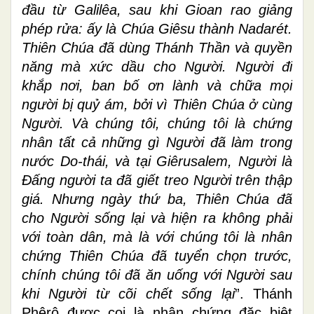
đầu từ Galilêa, sau khi Gioan rao giảng
phép rửa: ấy là Chúa Giêsu thành Nadarét.
Thiên Chúa đã dùng Thánh Thần và quyền
năng mà xức dầu cho Người. Người đi
khắp nơi, ban bố ơn lành và chữa mọi
người bị quỷ ám, bởi vì Thiên Chúa ở cùng
Người. Và chúng tôi, chúng tôi là chứng
nhân tất cả những gì Người đã làm trong
nước Do-thái, và tại Giêrusalem, Người là
Ðấng người ta đã giết treo Người trên thập
giá. Nhưng ngày thứ ba, Thiên Chúa đã
cho Người sống lại và hiện ra không phải
với toàn dân, mà là với chúng tôi là nhân
chứng Thiên Chúa đã tuyển chọn trước,
chính chúng tôi đã ăn uống với Người sau
khi Người từ cõi chết sống lại
”. Thánh
Phêrô được coi là nhân chứng đặc biệt