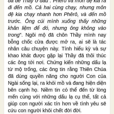
đã để Thầy ở đâu”. Phêrô và môn đệ kia ra
đi đến mồ. Cả hai cùng chạy, nhưng môn
đệ kia chạy nhanh hơn Phêrô, và đến mồ
trước. Ông cúi mình xuống thấy những
khăn liệm để đó, nhưng ông không vào
trong
”. Ngôi mộ đã chôn Thầy mình nay
bỗng chốc cửa được mở ra, ai sẽ là tác
nhân câu chuyện này. Tính hiếu kỳ và sự
khao khát được gặp lại Thầy đã thôi thúc
các ông tới nơi. Chứng kiến những dấu lạ
từ mộ trống, các ông tin rằng Thiên Chúa
đã dùng quyền năng cho người Con của
Ngài sống lại, ra khỏi mồ và đang hiện diện
bên cạnh họ. Niềm tin có thể đến từ lòng
mến cùng với những dấu lạ cụ thể, tất cả
giúp con người xác tín hơn về tình yêu sẽ
cứu con người khỏi chết đời đời.