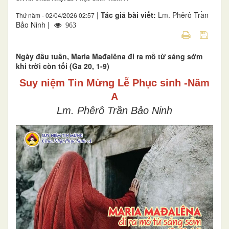
|
Tác giả bài viết:
Lm. Phêrô Trần
Thứ năm - 02/04/2026 02:57
Bảo Ninh |
963
Ngày đầu tuần, Maria Mađalêna đi ra mồ từ sáng sớm
khi trời còn tối (Ga 20, 1-9)
Suy niệm Tin Mừng Lễ Phục sinh -Năm
A
Lm. Phêrô Trần Bảo Ninh