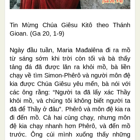
Tin Mừng Chúa Giêsu Kitô theo Thánh
Gioan. (Ga 20, 1-9)
Ngày đầu tuần, Maria Mađalêna đi ra mồ
từ sáng sớm khi trời còn tối và bà thấy
tảng đá đã được lăn ra khỏi mồ, bà liền
chạy về tìm Simon-Phêrô và người môn đệ
kia được Chúa Giêsu yêu mến, bà nói với
các ông rằng: “Người ta đã lấy xác Thầy
khỏi mồ, và chúng tôi không biết người ta
đã để Thầy ở đâu”. Phêrô và môn đệ kia ra
đi đến mồ. Cả hai cùng chạy, nhưng môn
đệ kia chạy nhanh hơn Phêrô, và đến mồ
trước. Ông cúi mình xuống thấy những